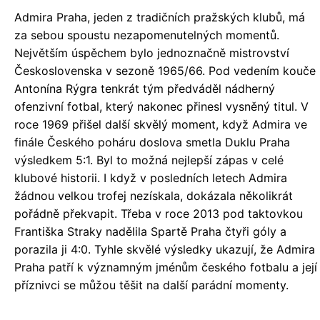
Admira Praha, jeden z tradičních pražských klubů, má
za sebou spoustu nezapomenutelných momentů.
Největším úspěchem bylo jednoznačně mistrovství
Československa v sezoně 1965/66. Pod vedením kouče
Antonína Rýgra tenkrát tým předváděl nádherný
ofenzivní fotbal, který nakonec přinesl vysněný titul. V
roce 1969 přišel další skvělý moment, když Admira ve
finále Českého poháru doslova smetla Duklu Praha
výsledkem 5:1. Byl to možná nejlepší zápas v celé
klubové historii. I když v posledních letech Admira
žádnou velkou trofej nezískala, dokázala několikrát
pořádně překvapit. Třeba v roce 2013 pod taktovkou
Františka Straky nadělila Spartě Praha čtyři góly a
porazila ji 4:0. Tyhle skvělé výsledky ukazují, že Admira
Praha patří k významným jménům českého fotbalu a její
příznivci se můžou těšit na další parádní momenty.