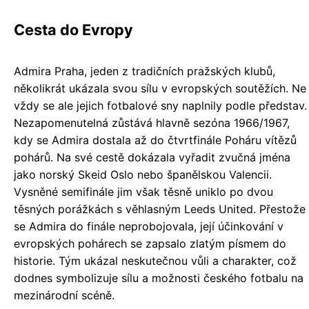
Cesta do Evropy
Admira Praha, jeden z tradičních pražských klubů,
několikrát ukázala svou sílu v evropských soutěžích. Ne
vždy se ale jejich fotbalové sny naplnily podle představ.
Nezapomenutelná zůstává hlavně sezóna 1966/1967,
kdy se Admira dostala až do čtvrtfinále Poháru vítězů
pohárů. Na své cestě dokázala vyřadit zvučná jména
jako norský Skeid Oslo nebo španělskou Valencii.
Vysněné semifinále jim však těsně uniklo po dvou
těsných porážkách s věhlasným Leeds United. Přestože
se Admira do finále neprobojovala, její účinkování v
evropských pohárech se zapsalo zlatým písmem do
historie. Tým ukázal neskutečnou vůli a charakter, což
dodnes symbolizuje sílu a možnosti českého fotbalu na
mezinárodní scéně.