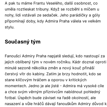
A pak tu máme Frantu Veselého, další osobnost, co
uměla roztleskat tribuny. Když se rozběhl s míčem u
nohy, lidi vstávali ze sedaček. Jeho parádičky a góly
připomínají doby, kdy Admira Praha válela ve velkém
stylu.
Současný tým
Fanoušci Admiry Praha napjatě sledují, kdo nastoupí za
jejich oblíbený tým v novém ročníku. Kádr doznal oproti
minulé sezoně několika změn a nový kouč přináší
čerstvý vítr do kabiny. Zatím je brzy hodnotit, kdo se
stane klíčovým hráčem a oporou v kritických
momentech. Jedno je ale jisté - Admira má vysoké cíle
a chce svým věrným příznivcům nabídnout pohledný
fotbal. Úspěch bude záviset na řadě okolností, ale
nasazení a vůle hráčů dávají fanouškům Admiry důvod k