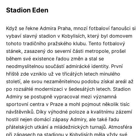
Stadion Eden
Když se řekne Admira Praha, mnozí fotbaloví fanoušci si
vybaví slavný stadion v Kobylisích, který byl domovem
tohoto tradičního pražského klubu. Tento fotbalový
stánek, zasazený do severní části metropole, prošel
během své existence řadou změn a stal se
neodmyslitelnou součástí admirácké identity. První
hřiště zde vzniklo už ve třicátých letech minulého
století, ale svou nezaměnitelnou podobu získal areál až
po rozsáhlé modernizaci v šedesátých letech. Stadion
Admiry se postupně vypracoval mezi významná
sportovní centra v Praze a mohl pojmout několik tisíc
návštěvníků. Díky výhodné poloze a kvalitnímu zázemí
hostil nejen domácí zápasy Admiry, ale také řadu
přátelských utkání a mládežnických turnajů. Atmosféra
při zápasech na stadionu v Kobylisích měla vždy své