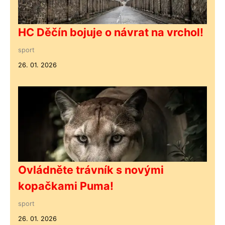
HC Děčín bojuje o návrat na vrchol!
sport
26. 01. 2026
Ovládněte trávník s novými
kopačkami Puma!
sport
26. 01. 2026