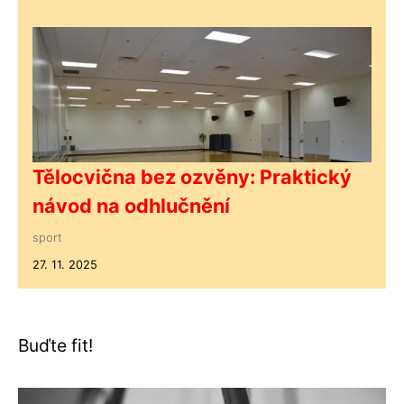
Tělocvična bez ozvěny: Praktický
návod na odhlučnění
sport
27. 11. 2025
Buďte fit!