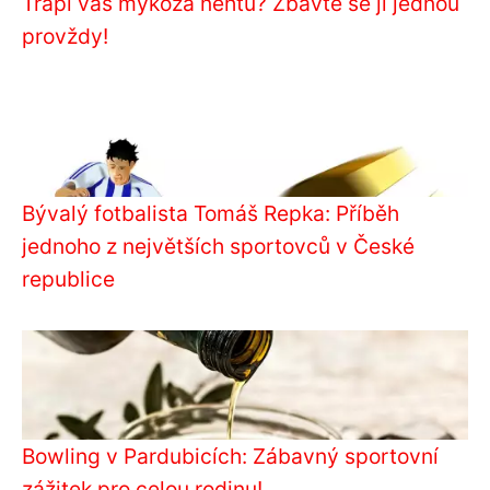
Trápí vás mykóza nehtů? Zbavte se jí jednou
provždy!
Bývalý fotbalista Tomáš Repka: Příběh
jednoho z největších sportovců v České
republice
Bowling v Pardubicích: Zábavný sportovní
zážitek pro celou rodinu!