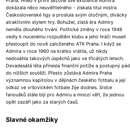
Praha. Hned v první sezóně své existence Admira
dokázala něco neuvěřitelného - získala titul mistra
Československé ligy a proslula svým útočným, divácky
atraktivním stylem hry. Bohužel, zlatá éra Admiry
neměla dlouhého trvání. Politické změny v roce 1948
vedly k nucenému rozpuštění klubu a jeho hráči museli
přestoupit do nově založeného ATK Praha. I když se
Admira v roce 1960 na krátko vrátila, už nikdy
nedosáhla takových úspěchů jako ve třicátých letech.
Devadesátá léta přinesla finanční potíže a postupný pád
do nižších soutěží. Přesto zůstává Admira Praha
významnou kapitolou v dějinách českého fotbalu a její
odkaz ve vršovickém fotbale žije dodnes. Srdce
fanoušků stále bijí pro Admiru a mnozí věří, že jednou
opět zazáří jako za starých časů.
Slavné okamžiky