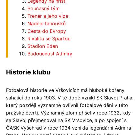
Legendy na hřišti
Současný tým
Trenér a jeho vize
Naděje fanoušků
Cesta do Evropy
Rivalita se Spartou
Stadion Eden
Budoucnost Admiry
Historie klubu
Fotbalová historie ve Vršovicích má hluboké kořeny
sahající do roku 1903. V té době vznikl SK Slavoj Praha,
který později významně ovlivnil fotbalové dění v této
pražské čtvrti. Významný zlom přišel v roce 1932, kdy
se Slavoj přejmenoval na SK Vršovice, a po spojení s
ČASK Vyšehrad v roce 1934 vznikla legendární Admira