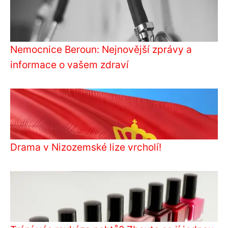
Nemocnice Beroun: Nejnovější zprávy a
informace o vašem zdraví
Drama v Nizozemské lize vrcholí!