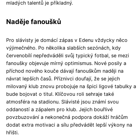
mladých talentů je příkladný.
Naděje fanoušků
Pro slávisty je domácí zápas v Edenu vždycky něco
výjimečného. Po několika slabších sezónách, kdy
červenobílí nepředváděli svůj typický fotbal, se mezi
fanoušky objevuje mírný optimismus. Nové posily a
příchod nového kouče dávají fanouškům naději na
návrat lepších časů. Příznivci doufají, že se jejich
milovaný klub znovu probojuje na špici ligové tabulky a
bude bojovat o titul. Klíčovou roli sehraje také
atmosféra na stadionu. Slávisté jsou známí svou
oddaností a zápalem pro klub. Jejich bouřlivé
povzbuzování a nekonečná podpora dokáží hráčům
dodat extra motivaci a sílu předvádět lepší výkony na
hřišti.