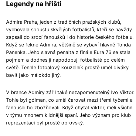
Legendy na hřišti
Admira Praha, jeden z tradičních pražských klubů,
vychovala spoustu skvělých fotbalistů, kteří se navždy
zapsali do srdcí fanoušků i do historie českého fotbalu.
Když se řekne Admira, většině se vybaví hlavně Tonda
Panenka. Jeho slavná penalta z finále Eura 76 se stala
pojmem a dodnes ji napodobují fotbalisté po celém
světě. Tenhle fotbalový kouzelník prostě uměl diváky
bavit jako málokdo jiný.
V brance Admiry zářil také nezapomenutelný Ivo Viktor.
Tohle byl gólman, co uměl čarovat mezi třemi tyčemi a
fanoušci ho zbožňovali. Když chytal Viktor, měli všichni
v týmu mnohem klidnější spaní. Jeho význam pro klub i
reprezentaci byl prostě obrovský.