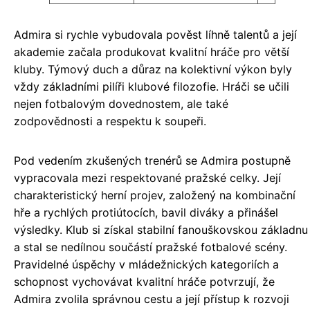
Admira si rychle vybudovala pověst líhně talentů a její
akademie začala produkovat kvalitní hráče pro větší
kluby. Týmový duch a důraz na kolektivní výkon byly
vždy základními pilíři klubové filozofie. Hráči se učili
nejen fotbalovým dovednostem, ale také
zodpovědnosti a respektu k soupeři.
Pod vedením zkušených trenérů se Admira postupně
vypracovala mezi respektované pražské celky. Její
charakteristický herní projev, založený na kombinační
hře a rychlých protiútocích, bavil diváky a přinášel
výsledky. Klub si získal stabilní fanouškovskou základnu
a stal se nedílnou součástí pražské fotbalové scény.
Pravidelné úspěchy v mládežnických kategoriích a
schopnost vychovávat kvalitní hráče potvrzují, že
Admira zvolila správnou cestu a její přístup k rozvoji