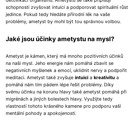
detoxikací organismu. Ametystu se také připisují
schopnosti zvyšovat
intuici
a podporovat spirituální růst
jedince. Pokud tedy hledáte přírodní lék na vaše
problémy, ametyst by mohl být tou správnou volbou.
Jaké jsou účinky ametystu na mysl?
Ametyst je kámen, který má mnoho pozitivních účinků
na naši mysl. Jeho energie nám pomáhá zbavit se
negativních myšlenek a emocí, uklidnit nervy a podpořit
meditaci. Ametyst také zvyšuje
intuici
a
kreativitu
a
pomáhá nám tím pádem lépe řešit problémy. Díky
svému účinku na korunu hlavy také ametyst pomáhá při
migrénách a jiných bolestech hlavy. Využijte tedy
vlastností tohoto krásného kamene pro podporu vaší
mentální pohody a
spokojenosti
.