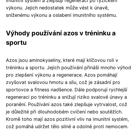
imunitní systém a zlepšují regeneraci po fyzickém
výkonu. Jejich nedostatek může vést k únavě,
sníženému výkonu a oslabení imunitního systému.
Výhody používání azos v tréninku a
sportu
Azos jsou aminokyseliny, které mají klíčovou roli v
tréninku a sportu. Jejich používání přináší mnoho výhod
pro zlepšení výkonu a regenerace. Azos pomáhají
zvyšovat svalovou hmotu a sílu, což je zásadní pro
sportovce a fitness nadšence. Dále podporují rychlejší
regeneraci po tréninku a snižují riziko svalové únavy a
poranění. Používání azos také zlepšuje vytrvalost, což
je důležité při dlouhodobém cvičení nebo soutěžích.
Kromě toho mají azos pozitivní vliv na imunitní systém,
což pomáhá udržet tělo silné a odolné proti nemocem.