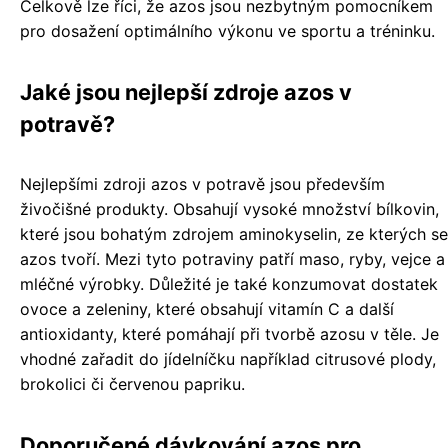
Celkově lze říci, že azos jsou nezbytným pomocníkem
pro dosažení optimálního výkonu ve sportu a tréninku.
Jaké jsou nejlepší zdroje azos v
potravě?
Nejlepšími zdroji azos v potravě jsou především
živočišné produkty. Obsahují vysoké množství bílkovin,
které jsou bohatým zdrojem aminokyselin, ze kterých se
azos tvoří. Mezi tyto potraviny patří maso, ryby, vejce a
mléčné výrobky. Důležité je také konzumovat dostatek
ovoce a zeleniny, které obsahují vitamín C a další
antioxidanty, které pomáhají při tvorbě azosu v těle. Je
vhodné zařadit do jídelníčku například citrusové plody,
brokolici či červenou papriku.
Doporučené dávkování azos pro