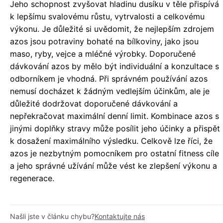
Jeho schopnost zvyšovat hladinu dusíku v těle přispívá
k lepšímu svalovému růstu, vytrvalosti a celkovému
výkonu. Je důležité si uvědomit, že nejlepším zdrojem
azos jsou potraviny bohaté na bílkoviny, jako jsou
maso, ryby, vejce a mléčné výrobky. Doporučené
dávkování azos by mělo být individuální a konzultace s
odborníkem je vhodná. Při správném používání azos
nemusí docházet k žádným vedlejším účinkům, ale je
důležité dodržovat doporučené dávkování a
nepřekračovat maximální denní limit. Kombinace azos s
jinými doplňky stravy může posílit jeho účinky a přispět
k dosažení maximálního výsledku. Celkově lze říci, že
azos je nezbytným pomocníkem pro ostatní fitness cíle
a jeho správné užívání může vést ke zlepšení výkonu a
regenerace.
Našli jste v článku chybu?
Kontaktujte nás