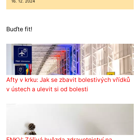
16. 12. 2024
Buďte fit!
Afty v krku: Jak se zbavit bolestivých vřídků
v ústech a ulevit si od bolesti
FNKV: Zářivá hvězda zdravotnictví na