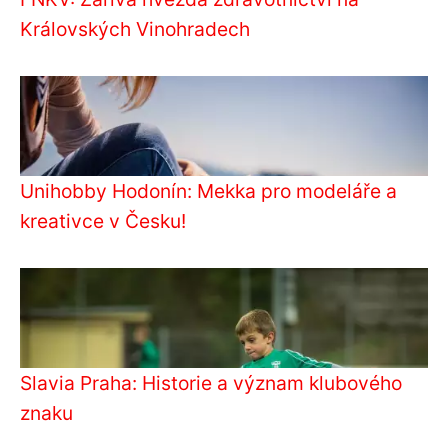
Královských Vinohradech
Unihobby Hodonín: Mekka pro modeláře a
kreativce v Česku!
Slavia Praha: Historie a význam klubového
znaku