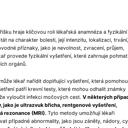
išku hraje klíčovou roli lékařská anamnéza a fyzikální
na charakter bolesti, její intenzitu, lokalizaci, trvání
rovodné příznaky, jako je nevolnost, zvracení, průjem,
kař provede fyzikální vyšetření, které zahrnuje pohmat
ších orgánů.
ůže lékař nařídit doplňující vyšetření, která pomohou
tření patří krevní testy, které mohou odhalit známky
že vyloučit infekci močových cest.
V některých přípa
jako je ultrazvuk břicha, rentgenové vyšetření,
á rezonance (MRI).
Tyto metody umožňují lékaři
kovat případné abnormality, jako jsou záněty, nádory, c