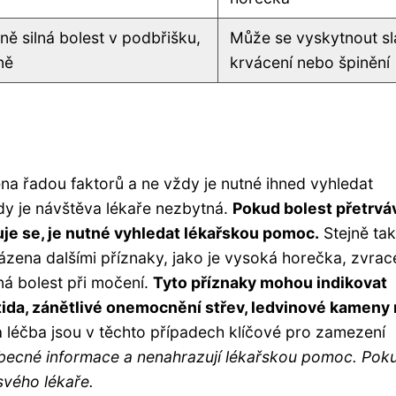
ně silná bolest v podbřišku,
Může se vyskytnout s
ně
krvácení nebo špinění
a řadou faktorů a ne vždy je nutné ihned vyhledat
dy je návštěva lékaře nezbytná.
Pokud bolest přetrvá
šuje se, je nutné vyhledat lékařskou pomoc.
Stejně tak
vázena dalšími příznaky, jako je vysoká horečka, zvrac
lná bolest při močení.
Tyto příznaky mohou indikovat
itida, zánětlivé onemocnění střev, ledvinové kameny
léčba jsou v těchto případech klíčové pro zamezení
obecné informace a nenahrazují lékařskou pomoc. Pok
svého lékaře.