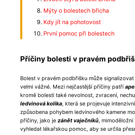
Mýty o bolestech břicha
Kdy jít na pohotovost
První pomoc při bolestech
Příčiny bolesti v pravém podbři
Bolest v pravém podbřišku může signalizovat 
velmi vážné. Mezi nejčastější příčiny patří
ape
kromě bolesti také nevolnost, zvracení, nechu
ledvinová kolika
, která se projevuje intenzivní
způsobena pohybem ledvinového kamene močo
příčiny, jako je
zánět vaječníků
, mimoděložní 
vyhledat lékařskou pomoc, aby se určila přesná