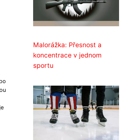
Malorážka: Přesnost a
koncentrace v jednom
sportu
 po
sou
je