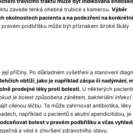
cnění trávicího traktu může být indikována endosko
traktu zavede tenká ohebná trubice s kamerou.
Výběr
ch okolnostech pacienta a na podezření na konkrétn
 v pravém podbřišku může být příznakem široké škály
 její příčiny. Po důkladném vyšetření a stanovení diag
lehčích obtíží, jako je například zácpa či nadýmání,
olně prodejné léky proti bolesti.
U některých pacient
okud je bolest způsobena zánětem, bakteriální infekcí 
it cílenou léčbu.
Ta může zahrnovat antibiotika, léky
padech, například u pacientů s akutní apendicitidou, je
podceňovat bolest v pravém podbřišku a včas vyhled
ečná a vést k zhoršení zdravotního stavu.