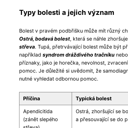
Typy bolesti a jejich význam
Bolest v pravém podbřišku může mít různý cha
Ostrá, bodavá bolest
, která se náhle zhoršuj
střeva
. Tupá, přetrvávající bolest může být p
například
syndrom dráždivého tračníku
nebo 
příznaky, jako je horečka, nevolnost, zvracen
pomoc. Je důležité si uvědomit, že samodiagn
nutné vyhledat odbornou pomoc.
Příčina
Typická bolest
Apendicitida
Ostrá, zhoršující se b
(zánět slepého
a přesouvající se do 
střeva)