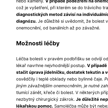
nebo kameny.
V případě podezření na onemo
což je vyšetření, při kterém se do trávicího 
diagnostických metod závisí na individuální
diagnózu.
Je důležité si uvědomit, že bolest
onemocnění, od banálních až po závažné.
Možnosti léčby
Léčba bolesti v pravém podbřišku se odvíjí od
lékař navrhne nejvhodnější postup.
V případě 
stačit úprava jídelníčku, dostatek tekutin a v
osvědčily i teplé obklady nebo bylinné čaje.
P
jiným závažnějším onemocněním, je nutné zaháj
tlumící zánět, křeče či bolest. V některých pří
nezbytný chirurgický zákrok.
Je důležité ne
lékařskou pomoc.
Samoléčba může být nebezp