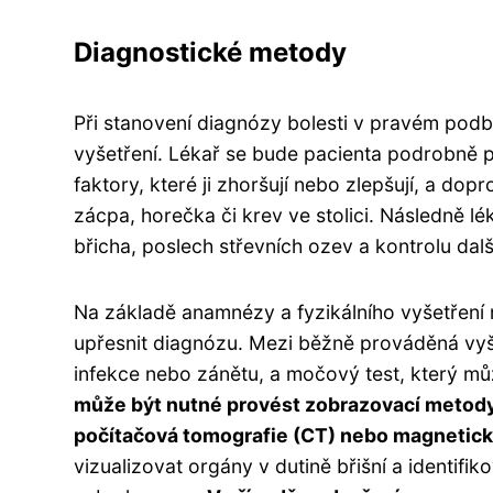
Diagnostické metody
Při stanovení diagnózy bolesti v pravém podbř
vyšetření. Lékař se bude pacienta podrobně ptát 
faktory, které ji zhoršují nebo zlepšují, a dop
zácpa, horečka či krev ve stolici. Následně lé
břicha, poslech střevních ozev a kontrolu dal
Na základě anamnézy a fyzikálního vyšetření m
upřesnit diagnózu. Mezi běžně prováděná vyše
infekce nebo zánětu, a močový test, který mů
může být nutné provést zobrazovací metody, 
počítačová tomografie (CT) nebo magnetick
vizualizovat orgány v dutině břišní a identifi