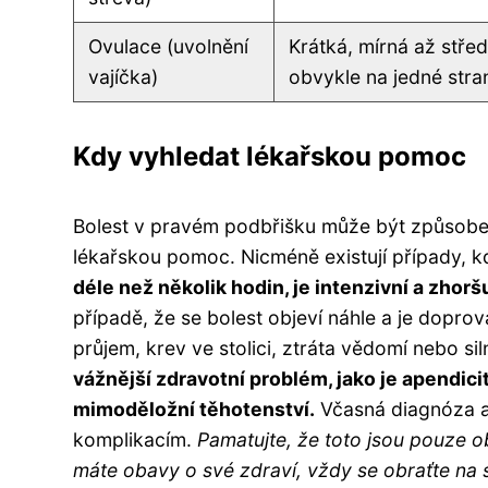
Ovulace (uvolnění
Krátká, mírná až střed
vajíčka)
obvykle na jedné stra
Kdy vyhledat lékařskou pomoc
Bolest v pravém podbřišku může být způsoben
lékařskou pomoc. Nicméně existují případy, k
déle než několik hodin, je intenzivní a zhor
případě, že se bolest objeví náhle a je dopro
průjem, krev ve stolici, ztráta vědomí nebo si
vážnější zdravotní problém, jako je apendic
mimoděložní těhotenství.
Včasná diagnóza a 
komplikacím.
Pamatujte, že toto jsou pouze 
máte obavy o své zdraví, vždy se obraťte na 