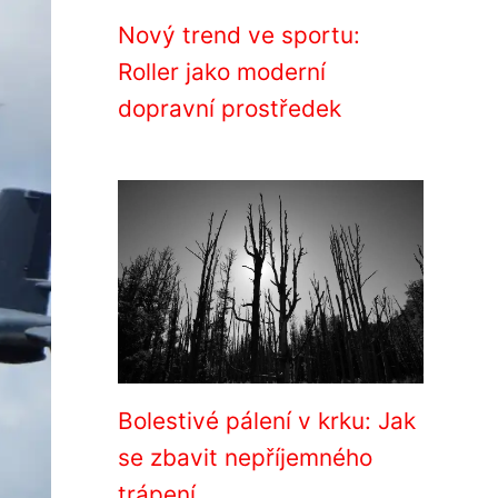
Nový trend ve sportu:
Roller jako moderní
dopravní prostředek
Bolestivé pálení v krku: Jak
se zbavit nepříjemného
trápení