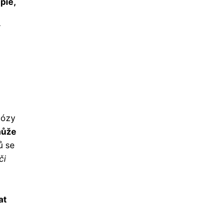
pie,
í
nózy
 může
ů se
či
at