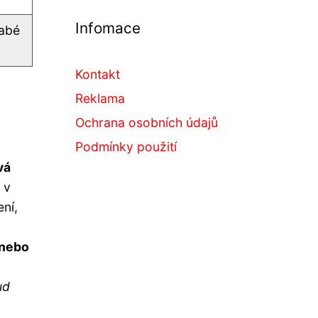
Infomace
labé
Kontakt
Reklama
Ochrana osobních údajů
Podmínky použití
vá
 v
ení,
 nebo
ud