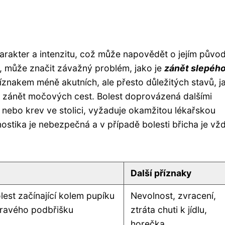
rakter a intenzitu, což může napovědět o jejím původ
e, může značit závažný problém, jako je
zánět slepéh
říznakem méně akutních, ale přesto důležitých stavů, j
zánět močových cest. Bolest doprovázená dalšími
í nebo krev ve stolici, vyžaduje okamžitou lékařskou
ostika je nebezpečná a v případě bolesti břicha je vž
Další příznaky
olest začínající kolem pupíku
Nevolnost, zvracení,
pravého podbřišku
ztráta chuti k jídlu,
horečka