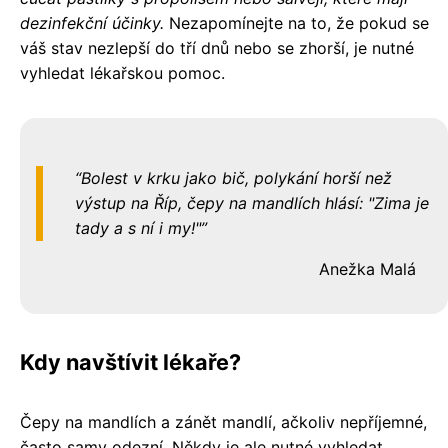
dezinfekční účinky.
Nezapomínejte na to, že pokud se
váš stav nezlepší do tří dnů nebo se zhorší, je nutné
vyhledat lékařskou pomoc.
Bolest v krku jako bič, polykání horší než
výstup na Říp, čepy na mandlích hlásí: "Zima je
tady a s ní i my!"
Anežka Malá
Kdy navštívit lékaře?
Čepy na mandlích a zánět mandlí, ačkoliv nepříjemné,
často samy odezní. Někdy je ale nutné vyhledat