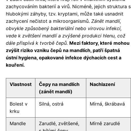
zachycováním bakterií a virů. Nicméně, jejich struktura s
hlubokými záhyby, tzv. kryptami, může také usnadnit
zachycení nečistot a mikroorganismů.
Zánět mandlí,
obvykle způsobený bakteriální nebo virovou infekcí,
vede k zvětšení mandlí a zvýšené produkci hlenu, což
dále přispívá k tvorbě čepů.
Mezi faktory, které mohou
zvýšit riziko vzniku čepů na mandlích, patří špatná
ústní hygiena, opakované infekce dýchacích cest a
kouření.
Vlastnost
Čepy na mandlích
Nachlazení
(zánět mandlí)
Bolest v
Silná, ostrá
Mírná, škrábavá
krku
Mandle
Zarudlé, zvětšené,
Mírně zarudlé
s bílými čepy