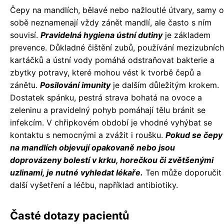
Čepy na mandlích, bělavé nebo nažloutlé útvary, samy o
sobě neznamenají vždy zánět mandlí, ale často s ním
souvisí.
Pravidelná hygiena ústní dutiny
je základem
prevence. Důkladné čištění zubů, používání mezizubních
kartáčků a ústní vody pomáhá odstraňovat bakterie a
zbytky potravy, které mohou vést k tvorbě čepů a
zánětu.
Posilování imunity
je dalším důležitým krokem.
Dostatek spánku, pestrá strava bohatá na ovoce a
zeleninu a pravidelný pohyb pomáhají tělu bránit se
infekcím. V chřipkovém období je vhodné vyhýbat se
kontaktu s nemocnými a zvážit i roušku.
Pokud se čepy
na mandlích objevují opakovaně nebo jsou
doprovázeny bolestí v krku, horečkou či zvětšenými
uzlinami, je nutné vyhledat lékaře.
Ten může doporučit
další vyšetření a léčbu, například antibiotiky.
Časté dotazy pacientů