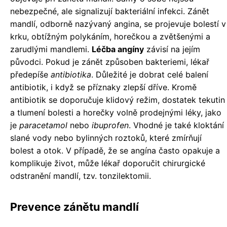
nebezpečné, ale signalizují bakteriální infekci. Zánět
mandlí, odborně nazývaný angina, se projevuje bolestí v
krku, obtížným polykáním, horečkou a zvětšenými a
zarudlými mandlemi.
Léčba angíny
závisí na jejím
původci. Pokud je zánět způsoben bakteriemi, lékař
předepíše
antibiotika
. Důležité je dobrat celé balení
antibiotik, i když se příznaky zlepší dříve. Kromě
antibiotik se doporučuje klidový režim, dostatek tekutin
a tlumení bolesti a horečky volně prodejnými léky, jako
je
paracetamol
nebo
ibuprofen
. Vhodné je také kloktání
slané vody nebo bylinných roztoků, které zmírňují
bolest a otok. V případě, že se angína často opakuje a
komplikuje život, může lékař doporučit chirurgické
odstranění mandlí, tzv. tonzilektomii.
Prevence zánětu mandlí