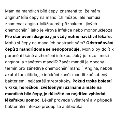
Mám na mandlích bílé čepy, znamená to, že mám
angínu? Bílé čepy na mandlích můžou, ale nemusí
znamenat angínu. Můžou být příznakem i jiných
onemocnění, jako je virová infekce nebo mononukleóza.
Pro stanovení diagnózy je vždy nutné navštívit lékaře.
Mohu si čepy na mandlích odstranit sám?
Odstraňování
čepů z mandlí doma se nedoporučuje.
Mohlo by dojít k
poranění tkáně a zhoršení infekce. Jaký je rozdíl mezi
angínou a zánětem mandlí? Zánět mandlí je obecný
termín pro zánětlivé onemocnění mandlí. Angína, neboli
akutní tonzilitida, je infekční zánět mandlí způsobený
bakteriemi, nejčastěji streptokoky.
Pokud trpíte bolestí
v krku, horečkou, zvětšenými uzlinami a máte na
mandlích bílé čepy, je důležité co nejdříve vyhledat
lékařskou pomoc.
Lékař provede vyšetření a v případě
bakteriální infekce předepíše antibiotika.