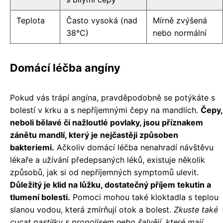
Teplota
Často vysoká (nad
Mírně zvýšená
38°C)
nebo normální
Domácí léčba angíny
Pokud vás trápí angína, pravděpodobně se potýkáte s
bolestí v krku a s nepříjemnými čepy na mandlích.
Čepy,
neboli bělavé či nažloutlé povlaky, jsou příznakem
zánětu mandlí, který je nejčastěji způsoben
bakteriemi.
Ačkoliv domácí léčba nenahradí návštěvu
lékaře a užívání předepsaných léků, existuje několik
způsobů, jak si od nepříjemných symptomů ulevit.
Důležitý je klid na lůžku, dostatečný příjem tekutin a
tlumení bolesti.
Pomoci mohou také kloktadla s teplou
slanou vodou, která zmírňují otok a bolest.
Zkuste také
cucat pastilky s propolisem nebo šalvějí, které mají