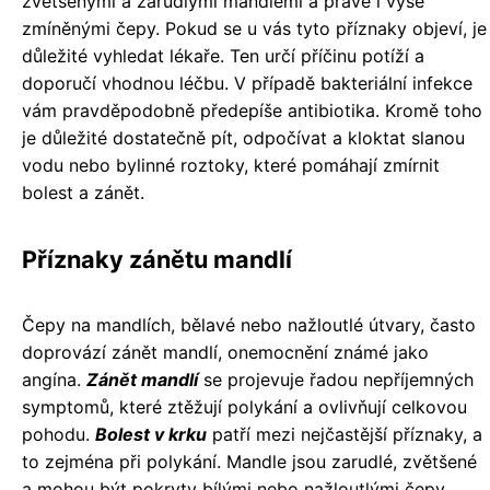
zvětšenými a zarudlými mandlemi a právě i výše
zmíněnými čepy. Pokud se u vás tyto příznaky objeví, je
důležité vyhledat lékaře. Ten určí příčinu potíží a
doporučí vhodnou léčbu. V případě bakteriální infekce
vám pravděpodobně předepíše antibiotika. Kromě toho
je důležité dostatečně pít, odpočívat a kloktat slanou
vodu nebo bylinné roztoky, které pomáhají zmírnit
bolest a zánět.
Příznaky zánětu mandlí
Čepy na mandlích, bělavé nebo nažloutlé útvary, často
doprovází zánět mandlí, onemocnění známé jako
angína.
Zánět mandlí
se projevuje řadou nepříjemných
symptomů, které ztěžují polykání a ovlivňují celkovou
pohodu.
Bolest v krku
patří mezi nejčastější příznaky, a
to zejména při polykání. Mandle jsou zarudlé, zvětšené
a mohou být pokryty bílými nebo nažloutlými čepy,