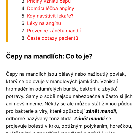
Příčiny vzniku čepů
Domácí léčba angíny
Kdy navštívit lékaře?
Léky na angínu
Prevence zánětu mandlí
Časté dotazy pacientů
Čepy na mandlích: Co to je?
Čepy na mandlích jsou bělavý nebo nažloutlý povlak,
který se objevuje v mandlových jamkách. Vznikají
hromaděním odumřelých buněk, bakterií a zbytků
potravy. Samy o sobě nejsou nebezpečné a často si jich
ani nevšimneme. Někdy se ale můžou stát živnou půdou
pro bakterie a viry, které způsobují
zánět mandlí
,
odborně nazývaný tonzilitida.
Zánět mandlí
se
projevuje bolestí v krku, obtížným polykáním, horečkou,