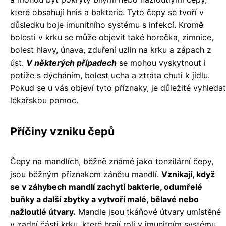
které obsahují hnis a bakterie. Tyto čepy se tvoří v
důsledku boje imunitního systému s infekcí. Kromě
bolesti v krku se může objevit také horečka, zimnice,
bolest hlavy, únava, zduření uzlin na krku a zápach z
úst.
V některých případech
se mohou vyskytnout i
potíže s dýcháním, bolest ucha a ztráta chuti k jídlu.
Pokud se u vás objeví tyto příznaky, je důležité vyhledat
lékařskou pomoc.
Příčiny vzniku čepů
Čepy na mandlích, běžně známé jako tonzilární čepy,
jsou běžným příznakem zánětu mandlí.
Vznikají, když
se v záhybech mandlí zachytí bakterie, odumřelé
buňky a další zbytky a vytvoří malé, bělavé nebo
nažloutlé útvary.
Mandle jsou tkáňové útvary umístěné
v zadní části krku, které hrají roli v imunitním systému