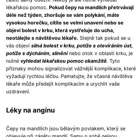
lékařskou pomoc.
Pokud čepy na mandlích přetrvávají
déle než týden, zhoršuje se vám polykání, máte
vysokou horečku, cítíte se velmi unavení nebo se
objeví bolest v krku, která vystřeluje do ucha,
neotálejte s návštěvou lékaře.
Stejně tak pokud se u
vás objeví
silná bolest v krku, potíže s otevíráním úst,
potíže s dýcháním, slinění
nebo otok v oblasti krku, je
nutné
vyhledat lékařskou pomoc okamžitě
. Tyto
příznaky mohou signalizovat vážnější komplikace, které
vyžadují rychlou léčbu. Pamatujte, že včasná návštěva
lékaře může předejít komplikacím a urychlit vaše
uzdravení.
Léky na angínu
Čepy na mandlích jsou bělavým povlakem, který se
objevuje při zánětu mandlí. Samy o sobě nejsou