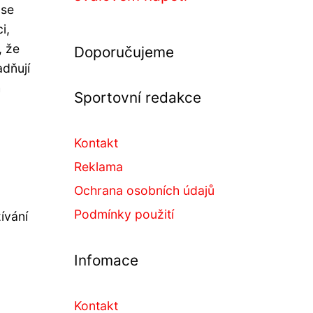
 se
i,
, že
Doporučujeme
adňují
h
Sportovní redakce
Kontakt
Reklama
Ochrana osobních údajů
Podmínky použití
ívání
Infomace
Kontakt