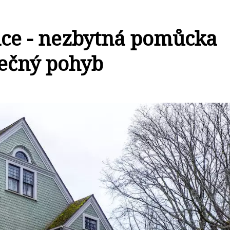
dce - nezbytná pomůcka
pečný pohyb