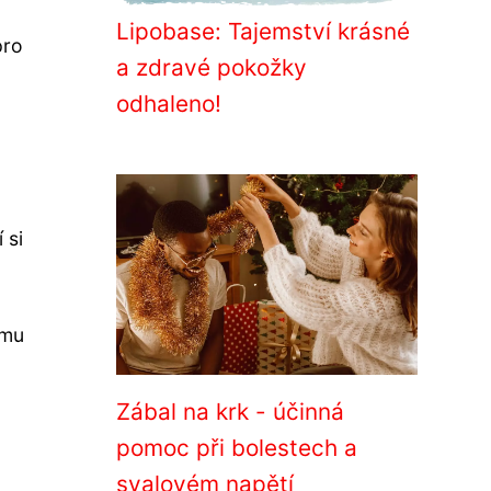
Lipobase: Tajemství krásné
pro
a zdravé pokožky
odhaleno!
 si
ému
Zábal na krk - účinná
pomoc při bolestech a
svalovém napětí