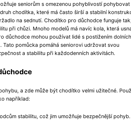
ožňuje seniorům s omezenou pohyblivostí pohybovat
uh chodítka, které má často širší a stabilní konstrukc
ržadlo na sednutí. Chodítko pro důchodce funguje tak
bilitu při chůzi. Mnoho modelů má navíc kola, která usn
ro důchodce mohou používat lidé s postižením dolníc
ůzi. Tato pomůcka pomáhá seniorovi udržovat svou
zpečnost a stabilitu při každodenních aktivitách.
 důchodce
pohybu, a zde může být chodítko velmi užitečné. Použ
ko například:
chodcům stabilitu, což jim umožňuje bezpečnější pohyb.