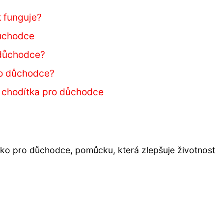
k funguje?
důchodce
 důchodce?
ro důchodce?
í chodítka pro důchodce
dítko pro důchodce, pomůcku, která zlepšuje životnost