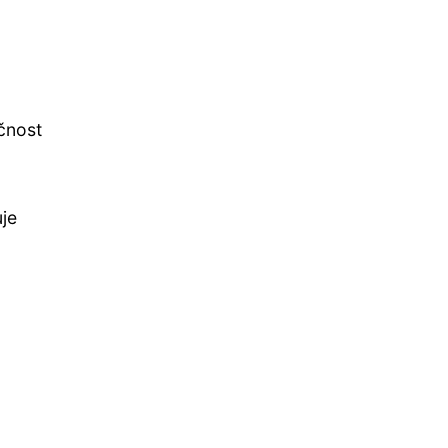
čnost
je