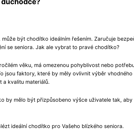
o důchodce?
 může být chodítko ideálním řešením. Zaručuje bezpe
ní se seniora. Jak ale vybrat to pravé chodítko?
kročilém věku, má omezenou pohyblivost nebo potřebu
 jsou faktory, které by měly ovlivnit výběr vhodného
t a kvalitu materiálů.
 by mělo být přizpůsobeno výšce uživatele tak, aby
zt ideální chodítko pro Vašeho blízkého seniora.