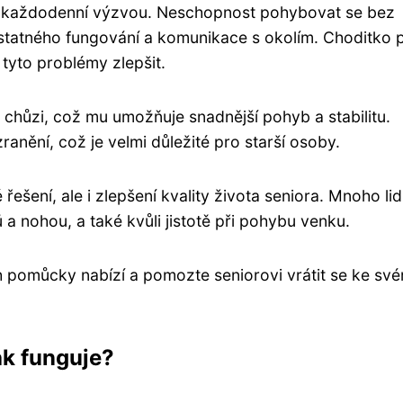
 každodenní výzvou. Neschopnost pohybovat se bez
tatného fungování a komunikace s okolím. Choditko 
tyto problémy zlepšit.
chůzi, což mu umožňuje snadnější pohyb a stabilitu.
anění, což je velmi důležité pro starší osoby.
šení, ale i zlepšení kvality života seniora. Mnoho lidí
 a nohou, a také kvůli jistotě při pohybu venku.
h pomůcky nabízí a pomozte seniorovi vrátit se ke sv
ak funguje?