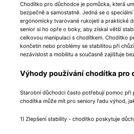
Chodítko pro důchodce je pomůcka, která um
bezpečně a samostatně. Jedná se o speciální dr
ergonomicky tvarované rukojeti a praktické d
senior si ho opře o boky, aby získal větší sta
celkovou manipulaci s chodítkem. Choditko p
končetin nebo problémy se stabilitou při ch
nezávislost a mobilitu a současně zajišťuje be
Výhody používání chodítka pro
Starobní důchodci často potřebují pomoc při 
chodítka může mít pro seniory řadu výhod, ja
1) Zlepšení stability - chodítko poskytuje dů