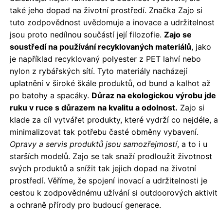
také jeho dopad na životní prostředí. Značka Zajo si
tuto zodpovědnost uvědomuje a inovace a udržitelnost
jsou proto nedílnou součástí její filozofie.
Zajo se
soustředí na používání recyklovaných materiálů
, jako
je například recyklovaný polyester z PET lahví nebo
nylon z rybářských sítí. Tyto materiály nacházejí
uplatnění v široké škále produktů, od bund a kalhot až
po batohy a spacáky.
Důraz na ekologickou výrobu jde
ruku v ruce s důrazem na kvalitu a odolnost.
Zajo si
klade za cíl vytvářet produkty, které vydrží co nejdéle, a
minimalizovat tak potřebu časté obměny vybavení.
Opravy a servis produktů jsou samozřejmostí
, a to i u
starších modelů. Zajo se tak snaží prodloužit životnost
svých produktů a snížit tak jejich dopad na životní
prostředí. Věříme, že spojení inovací a udržitelnosti je
cestou k zodpovědnému užívání si outdoorových aktivit
a ochraně přírody pro budoucí generace.