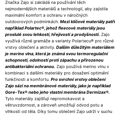
Značka Zajo si zakládá na používání těch
nejmodernějších materiálů a technologií, aby zajistila
maximální komfort a ochranu v náročných
outdoorových podmínkách.
Mezi klíčové materiály patří
například Polartec®, jehož fleecové materiály jsou
proslulé svou lehkostí, hřejivostí a prodyšností.
Zajo
využívá různé gramáže a varianty Polartecu® pro různé
vrstvy oblečení a aktivity.
Dalším důležitým materiálem
je merino vlna, která je známá svou termoregulační
schopností, odolností proti zápachu a přirozenou
antibakteriální ochranou.
Zajo používá merino vlnu v
kombinaci s dalšími materiály pro dosažení optimální
funkčnosti a komfortu.
Pro svrchní vrstvy oblečení
Zajo sází na membránové materiály, jako je například
Gore-Tex® nebo jeho vlastní membrána Dermizax®.
Tyto materiály zajišťují nepromokavost a
větruvzdornost, a zároveň umožňují odvod potu a
vlhkosti od těla. Díky tomu oblečení Zajo udrží v suchu