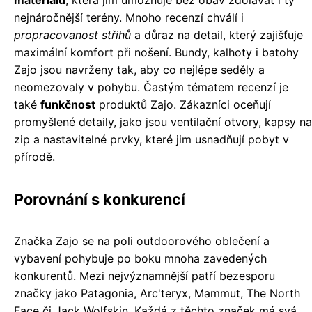
materiálů
, která jim umožňuje bez obav zdolávat i ty
nejnáročnější terény. Mnoho recenzí chválí i
propracovanost střihů
a důraz na detail, který zajišťuje
maximální komfort při nošení. Bundy, kalhoty i batohy
Zajo jsou navrženy tak, aby co nejlépe seděly a
neomezovaly v pohybu. Častým tématem recenzí je
také
funkčnost
produktů Zajo. Zákazníci oceňují
promyšlené detaily, jako jsou ventilační otvory, kapsy na
zip a nastavitelné prvky, které jim usnadňují pobyt v
přírodě.
Porovnání s konkurencí
Značka Zajo se na poli outdoorového oblečení a
vybavení pohybuje po boku mnoha zavedených
konkurentů. Mezi nejvýznamnější patří bezesporu
značky jako Patagonia, Arc'teryx, Mammut, The North
Face či Jack Wolfskin. Každá z těchto značek má svá