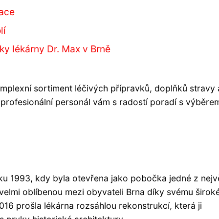
mace
lí
ky lékárny Dr. Max v Brně
omplexní sortiment léčivých přípravků, doplňků stravy 
profesionální personál vám s radostí poradí s výběre
oku 1993, kdy byla otevřena jako pobočka jedné z nejv
 velmi oblíbenou mezi obyvateli Brna díky svému širo
16 prošla lékárna rozsáhlou rekonstrukcí, která ji