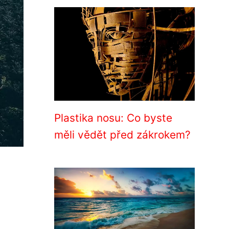
Plastika nosu: Co byste
měli vědět před zákrokem?