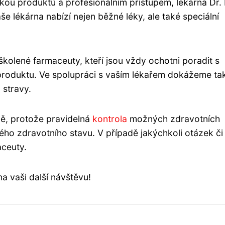
dkou produktů a profesionálním přístupem, lékárna Dr
e lékárna nabízí nejen běžné léky, ale také speciální
olené farmaceuty, kteří jsou vždy ochotni poradit s
oduktu. Ve spolupráci s vaším lékařem dokážeme ta
 stravy.
ně, protože pravidelná
kontrola
možných zdravotních
ého zdravotního stavu. V případě jakýchkoli otázek či
aceuty.
a vaši další návštěvu!