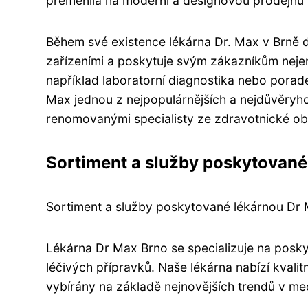
přeměnila na moderní a designovou prodejnu s
Během své existence lékárna Dr. Max v Brně d
zařízeními a poskytuje svým zákazníkům nejen 
například laboratorní diagnostika nebo porad
Max jednou z nejpopulárnějších a nejdůvěryho
renomovanými specialisty ze zdravotnické obl
Sortiment a služby poskytované
Sortiment a služby poskytované lékárnou Dr
Lékárna Dr Max Brno se specializuje na posk
léčivých přípravků. Naše lékárna nabízí kvali
vybírány na základě nejnovějších trendů v me