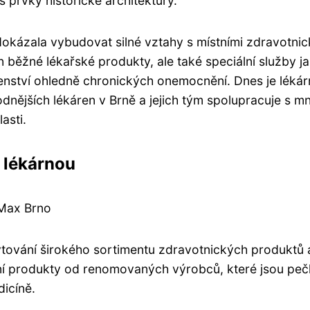
 prvky historické architektury.
okázala vybudovat silné vztahy s místními zdravotni
běžné lékařské produkty, ale také speciální služby ja
enství ohledně chronických onemocnění. Dnes je lékár
dnějších lékáren v Brně a jejich tým spolupracuje s m
asti.
 lékárnou
 Max Brno
ytování širokého sortimentu zdravotnických produktů 
tní produkty od renomovaných výrobců, které jsou peč
dicíně.