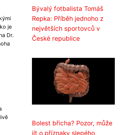
Bývalý fotbalista Tomáš
Repka: Příběh jednoho z
ckými
ko je
největších sportovců v
na Dr.
České republice
noha
a
livě
Bolest břicha? Pozor, může
jít o příznaky slepého