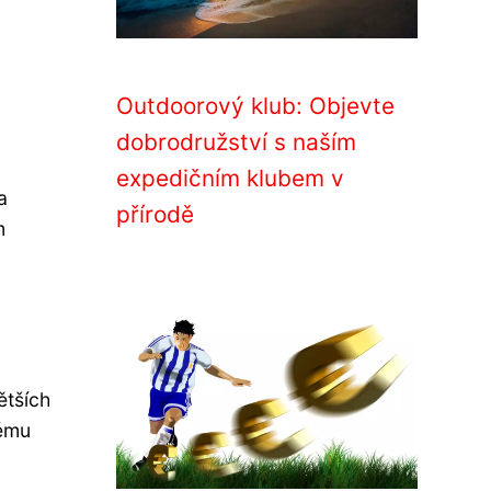
Outdoorový klub: Objevte
dobrodružství s naším
expedičním klubem v
a
přírodě
m
ětších
kému