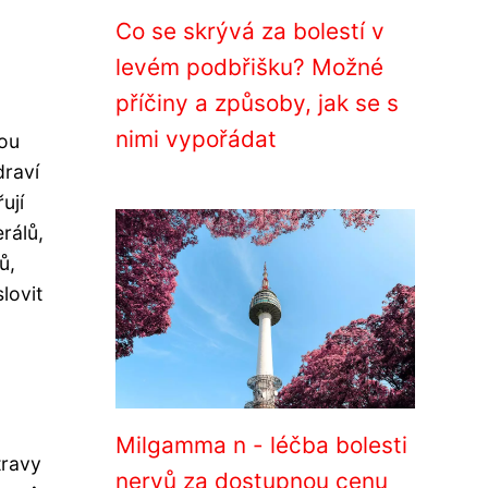
Co se skrývá za bolestí v
levém podbřišku? Možné
příčiny a způsoby, jak se s
nimi vypořádat
sou
draví
ují
erálů,
ů,
lovit
Milgamma n - léčba bolesti
travy
nervů za dostupnou cenu