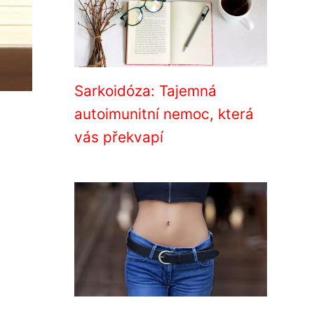
Sarkoidóza: Tajemná
autoimunitní nemoc, která
vás překvapí