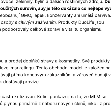
voce, zeleniny, bylin a dalších rostlinných zdrojů.
Dů
užitých surovin, aby je tělo dokázalo co nejlépe vyu
 neobsahují GMO, lepek, konzervanty ani umělá barviva
 osoby s citlivým zažíváním.
Produkty DuoLife jsou
 podporovaly celkové zdraví a vitalitu organismu.
bu a prodej doplňků stravy a kosmetiky. Své produkty
i-level marketingu. Tento obchodní model je založen n
odávají přímo koncovým zákazníkům a zároveň budují vl
ak dostávají provize.
často kritizován. Kritici poukazují na to, že MLM se
ů plynou primárně z náboru nových členů, nikoli z pro