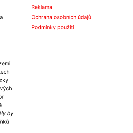
Reklama
 a
Ochrana osobních údajů
Podmínky použití
zemi.
tech
ázky
svých
or
é
ěly by
lňků