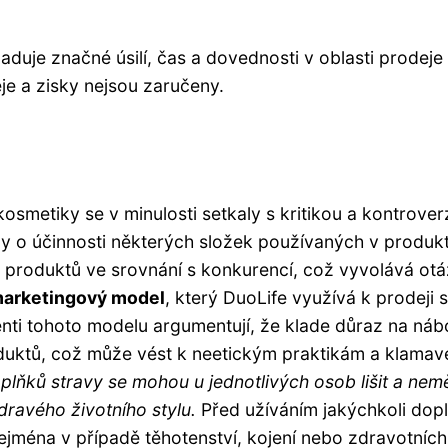
duje značné úsilí, čas a dovednosti v oblasti prodeje
je a zisky nejsou zaručeny.
smetiky se v minulosti setkaly s kritikou a kontrover
y o účinnosti některých složek používaných v produk
ny produktů ve srovnání s konkurencí, což vyvolává ot
marketingový model
, který DuoLife využívá k prodeji 
nti tohoto modelu argumentují, že klade důraz na náb
duktů, což může vést k neetickým praktikám a klamav
oplňků stravy se mohou u jednotlivých osob lišit a nem
ravého životního stylu.
Před užíváním jakýchkoli dop
ejména v případě těhotenství, kojení nebo zdravotních