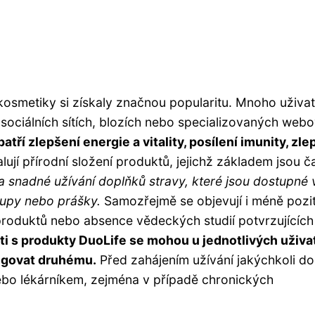
osmetiky si získaly značnou popularitu. Mnoho uživat
a sociálních sítích, blozích nebo specializovaných web
atří zlepšení energie a vitality, posílení imunity, zle
lují přírodní složení produktů, jejichž základem jsou č
 a snadné užívání doplňků stravy, které jsou dostupné 
irupy nebo prášky.
Samozřejmě se objevují i ​​méně pozit
 produktů nebo absence vědeckých studií potvrzujících 
ti s produkty DuoLife se mohou u jednotlivých uživa
ungovat druhému.
Před zahájením užívání jakýchkoli d
ebo lékárníkem, zejména v případě chronických