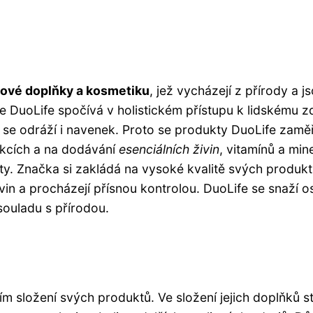
vové doplňky a kosmetiku
, jež vycházejí z přírody a j
ie DuoLife spočívá v holistickém přístupu k lidskému z
a se odráží i navenek. Proto se produkty DuoLife zaměř
nkcích a na dodávání
esenciálních živin
, vitamínů a min
ity. Značka si zakládá na vysoké kvalitě svých produkt
in a procházejí přísnou kontrolou. DuoLife se snaží os
 souladu s přírodou.
ím složení svých produktů. Ve složení jejich doplňků s