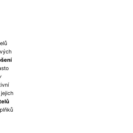
elů
ových
pšení
asto
v
ivní
jejich
telů
oplňků