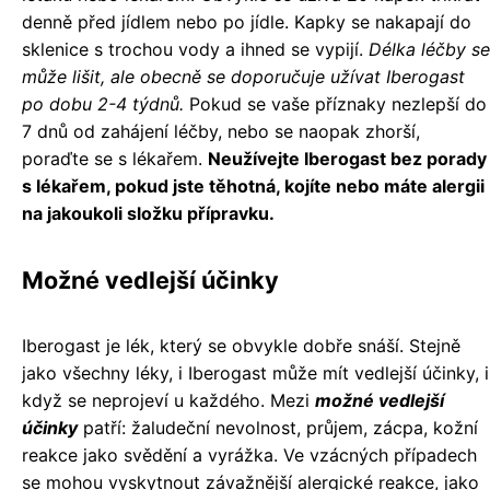
denně před jídlem nebo po jídle. Kapky se nakapají do
sklenice s trochou vody a ihned se vypijí.
Délka léčby se
může lišit, ale obecně se doporučuje užívat Iberogast
po dobu 2-4 týdnů.
Pokud se vaše příznaky nezlepší do
7 dnů od zahájení léčby, nebo se naopak zhorší,
poraďte se s lékařem.
Neužívejte Iberogast bez porady
s lékařem, pokud jste těhotná, kojíte nebo máte alergii
na jakoukoli složku přípravku.
Možné vedlejší účinky
Iberogast je lék, který se obvykle dobře snáší. Stejně
jako všechny léky, i Iberogast může mít vedlejší účinky, i
když se neprojeví u každého. Mezi
možné vedlejší
účinky
patří: žaludeční nevolnost, průjem, zácpa, kožní
reakce jako svědění a vyrážka. Ve vzácných případech
se mohou vyskytnout závažnější alergické reakce, jako