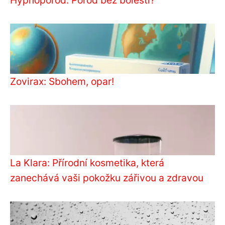
Hypnoporod: Porod bez bolesti?
Zovirax: Sbohem, opar!
La Klara: Přírodní kosmetika, která
zanechává vaši pokožku zářivou a zdravou