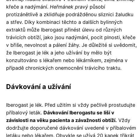
křeče a nadýmání.
Heřmánek pravý
působí
protizánětlivě a zklidňuje podrážděnou sliznici žaludku
a střev. Díky kombinaci těchto a dalších bylinných
extraktů může Iberogast přinést úlevu od různých
trávicích obtíží, jako jsou nadýmání, pocit plnosti, křeče
v břiše, nevolnost a pálení žáhy. Je důležité si uvědomit,
že Iberogast je lék a jeho užívání by mělo být
konzultováno s lékařem nebo lékárníkem, zejména v
případě chronických onemocnění trávicího traktu.
Dávkování a užívání
Iberogast je lék. Před užitím si vždy pečlivě prostudujte
příbalový leták.
Dávkování Iberogastu se liší v
závislosti na věku pacienta a závažnosti obtíží.
Vždy
dodržujte doporučené dávkování uvedené v příbalovém
letáku nebo lékařem. Obvykle se užívá 20 kapek třikrát