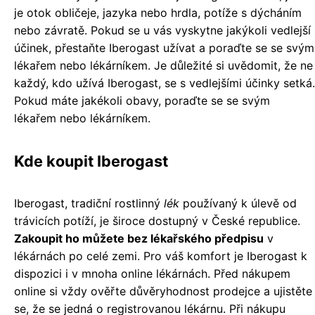
je otok obličeje, jazyka nebo hrdla, potíže s dýcháním
nebo závratě. Pokud se u vás vyskytne jakýkoli vedlejší
účinek, přestaňte Iberogast užívat a poraďte se se svým
lékařem nebo lékárníkem. Je důležité si uvědomit, že ne
každý, kdo užívá Iberogast, se s vedlejšími účinky setká.
Pokud máte jakékoli obavy, poraďte se se svým
lékařem nebo lékárníkem.
Kde koupit Iberogast
Iberogast, tradiční rostlinný
lék
používaný k úlevě od
trávicích potíží, je široce dostupný v České republice.
Zakoupit ho můžete bez lékařského předpisu
v
lékárnách po celé zemi. Pro váš komfort je Iberogast k
dispozici i v mnoha online lékárnách. Před nákupem
online si vždy ověřte důvěryhodnost prodejce a ujistěte
se, že se jedná o registrovanou lékárnu. Při nákupu