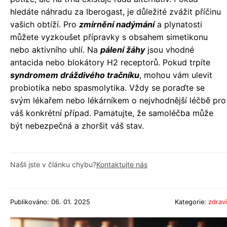
hledáte náhradu za Iberogast, je důležité zvážit příčinu
vašich obtíží. Pro
zmírnění nadýmání
a plynatosti
můžete vyzkoušet přípravky s obsahem simetikonu
nebo aktivního uhlí. Na
pálení žáhy
jsou vhodné
antacida nebo blokátory H2 receptorů. Pokud trpíte
syndromem dráždivého tračníku
, mohou vám ulevit
probiotika nebo spasmolytika. Vždy se poraďte se
svým lékařem nebo lékárníkem o nejvhodnější léčbě pro
váš konkrétní případ. Pamatujte, že samoléčba může
být nebezpečná a zhoršit váš stav.
Našli jste v článku chybu?
Kontaktujte nás
Publikováno: 06. 01. 2025
Kategorie:
zdraví