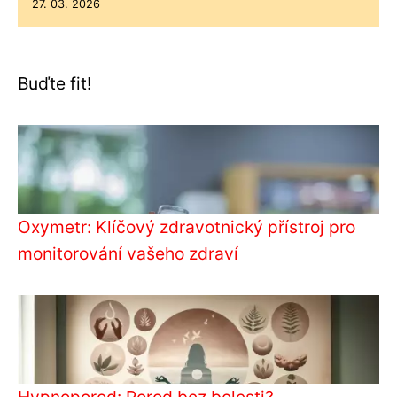
27. 03. 2026
Buďte fit!
Oxymetr: Klíčový zdravotnický přístroj pro
monitorování vašeho zdraví