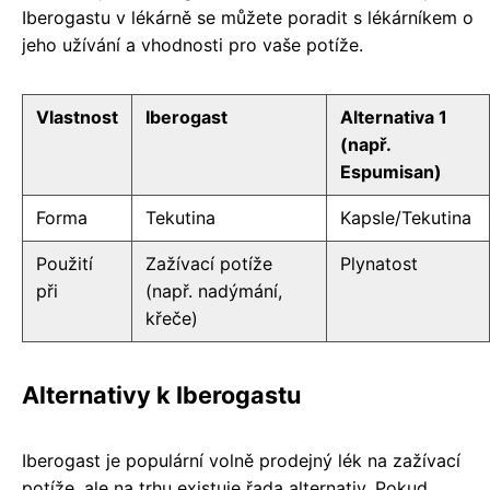
Iberogastu v lékárně se můžete poradit s lékárníkem o
jeho užívání a vhodnosti pro vaše potíže.
Vlastnost
Iberogast
Alternativa 1
(např.
Espumisan)
Forma
Tekutina
Kapsle/Tekutina
Použití
Zažívací potíže
Plynatost
při
(např. nadýmání,
křeče)
Alternativy k Iberogastu
Iberogast je populární volně prodejný lék na zažívací
potíže, ale na trhu existuje řada alternativ. Pokud