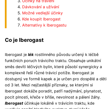
Účinky na trávení
Dávkování a užívání
Možné vedlejší účinky
Kde koupit Iberogast
Alternativy k Iberogastu
Co je Iberogast
Iberogast je
lék
rostlinného původu určený k léčbě
funkčních poruch trávicího traktu. Obsahuje unikátní
směs devíti léčivých bylin, které působí synergicky a
komplexně řeší různé trávicí potíže. Iberogast je
dostupný ve formě kapek a je určen pro dospělé a děti
od 3 let. Mezi nejčastější příznaky, se kterými si
Iberogast dokáže poradit, patří nadýmání, plynatost,
pocit plnosti, křeče v břiše, nevolnost a pálení žáhy.
Iberogast
účinkuje lokálně v trávicím traktu, kde