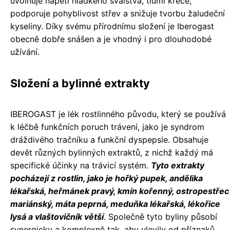
uvolňuje napětí hladkého svalstva, tlumí křeče,
podporuje pohyblivost střev a snižuje tvorbu žaludeční
kyseliny. Díky svému přírodnímu složení je Iberogast
obecně dobře snášen a je vhodný i pro dlouhodobé
užívání.
Složení a bylinné extrakty
IBEROGAST je lék rostlinného původu, který se používá
k léčbě funkčních poruch trávení, jako je syndrom
dráždivého tračníku a funkční dyspepsie. Obsahuje
devět různých bylinných extraktů, z nichž každý má
specifické účinky na trávicí systém.
Tyto extrakty
pocházejí z rostlin, jako je hořký pupek, andělika
lékařská, heřmánek pravý, kmín kořenný, ostropestřec
mariánský, máta peprná, meduňka lékařská, lékořice
lysá a vlaštovičník větší
. Společně tyto byliny působí
synergicky a komplexně tak, aby ulevily od příznaků,