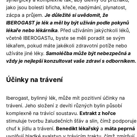
jako jsou bolesti břicha, křeče, nadýmání, plynatost,
zácpa a průjem.
Je důležité si uvědomit, že
IBEROGAST je lék a měl by být užíván podle pokynů
lékaře nebo lékárníka
. Před užíváním jakýchkoli léků,
včetně IBEROGASTu, byste se měli poradit se svým
lékařem, pokud máte jakékoli zdravotní potíže nebo
užíváte jiné léky.
Samoléčba může být nebezpečná a
vždy je nejlepší konzultovat vaše zdraví s odborníkem.
Účinky na trávení
Iberogast, bylinný lék, může mít pozitivní účinky na
trávení. Jeho složení z devíti různých bylin působí
komplexně na trávicí soustavu.
Extrakt z hořce
stimuluje tvorbu žaludečních šťáv a slin, čímž podporuje
chuť k jídlu a trávení.
Benedikt lékařský
a
máta peprná
uvolňují hladké svalstvo v trávicím traktu, čímž zmírňují