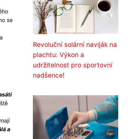
vého
no se
la
Revoluční solární naviják na
plachtu: Výkon a
udržitelnost pro sportovní
nadšence!
asátí
eště
mají
álá a