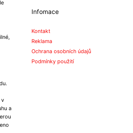
le
Infomace
Kontakt
ilné,
Reklama
Ochrana osobních údajů
Podmínky použití
edu.
 v
uhu a
terou
čeno