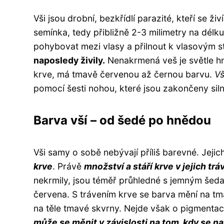
Vši jsou drobní, bezkřídlí parazité, kteří se ž
semínka, tedy přibližně 2-3 milimetry na délk
pohybovat mezi vlasy a přilnout k vlasovým 
naposledy živily.
Nenakrmená veš je světle hn
krve, má tmavě červenou až černou barvu.
Vš
pomocí šesti nohou, které jsou zakončeny siln
Barva vší – od šedé po hnědou
Vši samy o sobě nebývají příliš barevné. Jejich
krve
. Právě
množství a stáří krve v jejich tr
nekrmily, jsou téměř průhledné s jemným šeda
červena. S trávením krve se barva mění na t
na těle tmavé skvrny. Nejde však o pigmentaci,
může se měnit v závislosti na tom, kdy se na