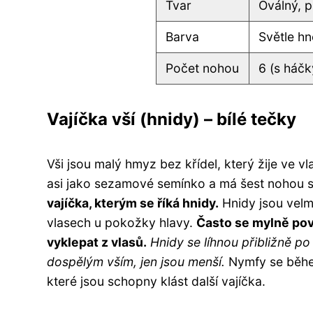
Tvar
Oválný, 
Barva
Světle hn
Počet nohou
6 (s háčk
Vajíčka vší (hnidy) – bílé tečky
Vši jsou malý hmyz bez křídel, který žije ve v
asi jako sezamové semínko a má šest nohou s
vajíčka, kterým se říká hnidy.
Hnidy jsou velmi
vlasech u pokožky hlavy.
Často se mylně pova
vyklepat z vlasů.
Hnidy se líhnou přibližně po
dospělým vším, jen jsou menší.
Nymfy se během 
které jsou schopny klást další vajíčka.