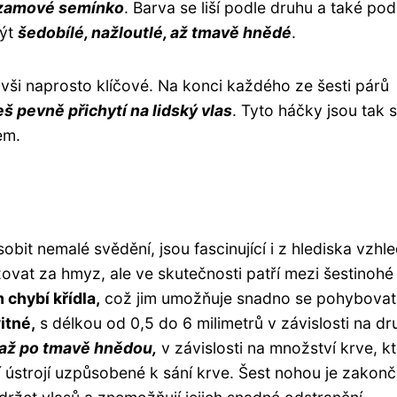
sezamové semínko
. Barva se liší podle druhu a také pod
být
šedobílé, nažloutlé, až tmavě hnědé
.
vši naprosto klíčové. Na konci každého ze šesti párů
š pevně přichytí na lidský vlas
. Tyto háčky jsou tak s
em.
sobit nemalé svědění, jsou fascinující i z hlediska vzhl
vat za hmyz, ale ve skutečnosti patří mezi šestinohé
chybí křídla,
což jim umožňuje snadno se pohybovat
itné,
s délkou od 0,5 do 6 milimetrů v závislosti na dr
é až po tmavě hnědou,
v závislosti na množství krve, k
í ústrojí uzpůsobené k sání krve. Šest nohou je zakon