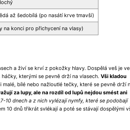
plochý
ědá až šedobílá (po nasátí krve tmavší)
y na konci pro přichycení na vlasy)
lasech a živí se krví z pokožky hlavy. Dospělá veš je ve
 háčky, kterými se pevně drží na vlasech.
Vši kladou
 malé, bílé nebo nažloutlé tečky, které se pevně drží 
žují za lupy, ale na rozdíl od lupů nejdou smést ani
 7-10 dnech a z nich vylézají nymfy, které se podobají
10 dnů třikrát svlékají a poté se stávají dospělými v