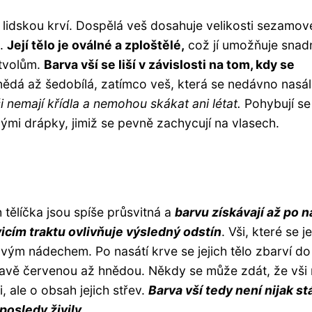
iví lidskou krví. Dospělá veš dosahuje velikosti sezamo
u.
Její tělo je oválné a zploštělé,
což jí umožňuje snad
stvolům.
Barva vší se liší v závislosti na tom, kdy se
ědá až šedobílá, zatímco veš, která se nedávno nasá
i nemají křídla a nemohou skákat ani létat.
Pohybují se
ými drápky, jimiž se pevně zachycují na vlasech.
 tělíčka jsou spíše průsvitná a
barvu získávají až po n
ávicím traktu ovlivňuje výsledný odstín
. Vši, které se j
vým nádechem. Po nasátí krve se jejich tělo zbarví do
mavě červenou až hnědou. Někdy se může zdát, že vši 
 ale o obsah jejich střev.
Barva vší tedy není nijak st
posledy živily.