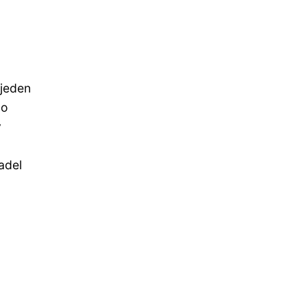
 jeden
do
y
adel