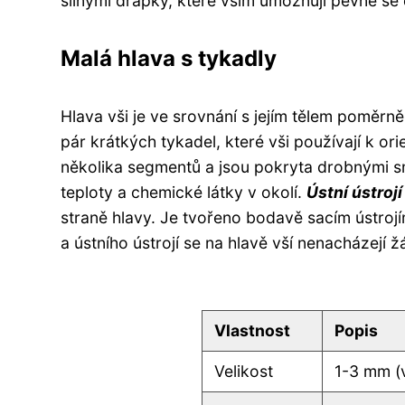
silnými drápky, které vším umožňují pevně se 
Malá hlava s tykadly
Hlava vši je ve srovnání s jejím tělem poměrn
pár krátkých tykadel, které vši používají k or
několika segmentů a jsou pokryta drobnými sm
teploty a chemické látky v okolí.
Ústní ústrojí
straně hlavy. Je tvořeno bodavě sacím ústrojí
a ústního ústrojí se na hlavě vší nenacházejí 
Vlastnost
Popis
Velikost
1-3 mm (