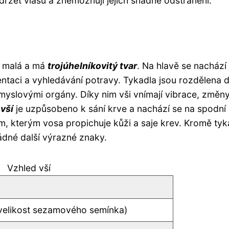
držet vlasů a znemožňují jejich snadné odstranění.
ě malá a má
trojúhelníkovitý tvar
. Na hlavě se nachází
ientaci a vyhledávání potravy. Tykadla jsou rozdělena 
yslovými orgány. Díky nim vši vnímají vibrace, změn
 vší
je uzpůsobeno k sání krve a nachází se na spodní
m, kterým vosa propichuje kůži a saje krev. Kromě tyk
žádné další výrazné znaky.
Vzhled vší
velikost sezamového semínka)