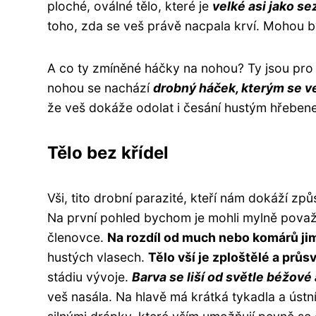
ploché, oválné tělo, které je
velké asi jako 
toho, zda se veš právě nacpala krví. Mohou 
A co ty zmíněné háčky na nohou? Ty jsou pro 
nohou se nachází
drobný háček, kterým se ve
že veš dokáže odolat i česání hustým hřeben
Tělo bez křídel
Vši, tito drobní parazité, kteří nám dokáží způ
Na první pohled bychom je mohli mylně považo
členovce.
Na rozdíl od much nebo komárů jim 
hustých vlasech.
Tělo vší je zploštělé a průsv
stádiu vývoje.
Barva se liší od světle béžov
veš nasála. Na hlavě má krátká tykadla a ústn