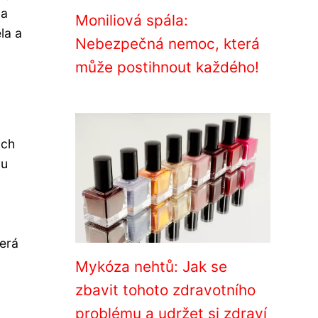
 a
Moniliová spála:
la a
Nebezpečná nemoc, která
může postihnout každého!
ých
vu
erá
Mykóza nehtů: Jak se
zbavit tohoto zdravotního
problému a udržet si zdraví