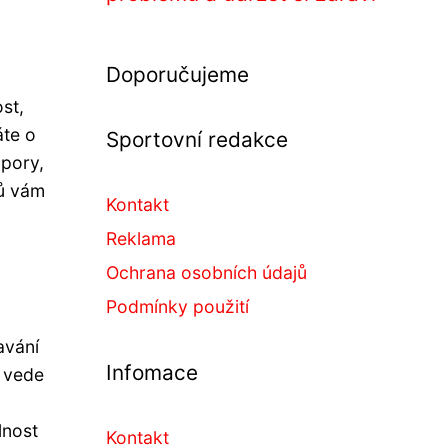
Doporučujeme
st,
áte o
Sportovní redakce
zpory,
ků vám
Kontakt
Reklama
Ochrana osobních údajů
Podmínky použití
avání
Infomace
ž vede
lnost
Kontakt