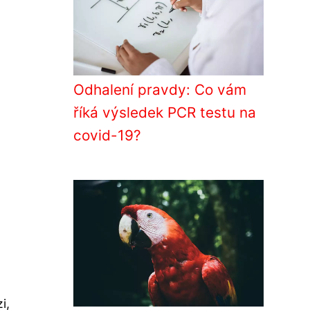
Odhalení pravdy: Co vám
říká výsledek PCR testu na
covid-19?
i,