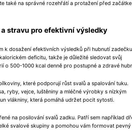
te také na správné rozehřátí a protažení před začátk
a stravu pro efektivní výsledky
m k dosažení efektivních výsledků při hubnutí zadečku
alorickém deficitu, takže je důležité sledovat svůj
orií o 500-1000 kcal denně pro postupné a zdravé hubn
koviny, které podporují růst svalů a spalování tuku.
sa, ryby, vejce, luštěniny a mléčné výrobky s nízkým
n vlákniny, která pomáhá udržet pocit sytosti.
ené na posilování svalů zadku. Patří sem například dř
 velké svalové skupiny a pomohou vám formovat pevný