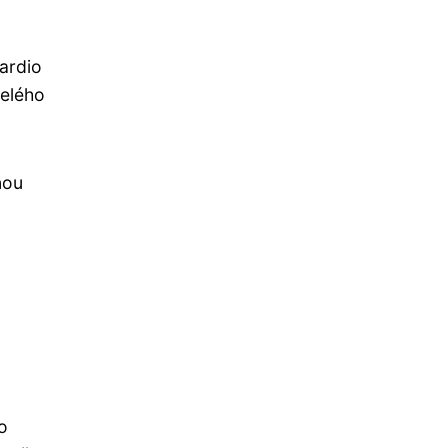
ardio
celého
nou
o