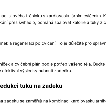
aci silového tréninku s kardiovaskulárním cvičením. K
kákání přes švihadlo, pomáhá spalovat kalorie a tuky z 
ek a regeneraci po cvičení. To je důležité pro správ
lníček a cvičební plán podle potřeb vašeho těla. Buďte
íte efektivní výsledky hubnutí zadečku.
redukci tuku na zadeku
na zadeku se zaměřují na kombinaci kardiovaskulárníh