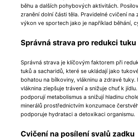
běhu a dalších pohybových aktivitách. Posilov
zranění dolní části těla. Pravidelné cvičení na
výkon ve sportech jako je například běhání, cy
Správná strava pro redukci tuku
Správná strava je klíčovým faktorem při redu
tuků a sacharidů, které se ukládají jako tuko
bohatou na bílkoviny, vlákninu a zdravé tuky. 
vláknina zlepšuje trávení a snižuje chuť k jídl
podporují metabolismus a snižují hladinu chol
minerálů prostřednictvím konzumace čerstvéh
podporuje hydrataci a detoxikaci organismu.
Cvičení na posílení svalů zadku