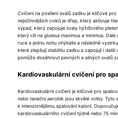
Cvičení na posílení svalů zadku je klíčové p
nejúčinnějších cviků je dřep, který aktivuje h
výpad, který zapojuje svaly hýžďového pleten
který cílí na gluteus maximus a minimus. Dále
ruce a jednu nohu ohýbáte a následně vystrk
které zlepšují stabilitu zadku a zapojují i dal
pomůže dosáhnout pevných a silných svalů z
Kardiovaskulární cvičení pro spa
Kardiovaskulární cvičení je klíčové pro spalová
nebo taneční aerobik jsou skvělé volby. Tyto 
k intenzivnějšímu spalování kalorií. Doporuču
kardiovaskulárního cvičení týdně nebo 75 minu