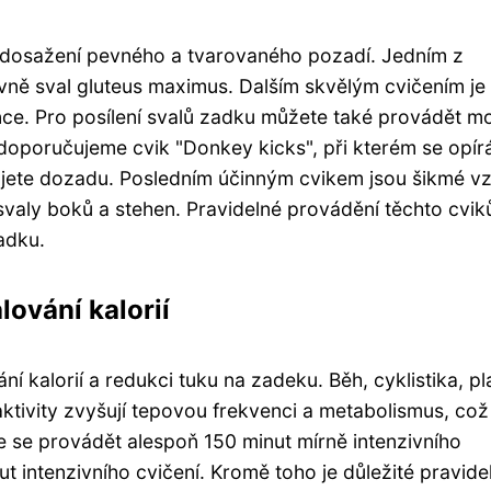
ro dosažení pevného a tvarovaného pozadí. Jedním z
lavně sval gluteus maximus. Dalším skvělým cvičením je
ce. Pro posílení svalů zadku můžete také provádět mo
 doporučujeme cvik "Donkey kicks", při kterém se opír
ujete dozadu. Posledním účinným cvikem jsou šikmé v
ší svaly boků a stehen. Pravidelné provádění těchto cvi
adku.
lování kalorií
ní kalorií a redukci tuku na zadeku. Běh, cyklistika, pl
aktivity zvyšují tepovou frekvenci a metabolismus, co
je se provádět alespoň 150 minut mírně intenzivního
t intenzivního cvičení. Kromě toho je důležité pravide