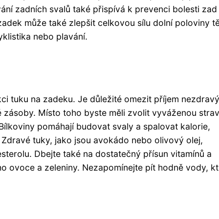
ání zadních svalů také přispívá k prevenci bolesti zad
 zadek může také zlepšit celkovou sílu dolní poloviny tě
klistika nebo plavání.
kci tuku na zadeku. Je důležité omezit příjem nezdrav
vé zásoby. Místo toho byste měli zvolit vyváženou stra
Bílkoviny pomáhají budovat svaly a spalovat kalorie,
u. Zdravé tuky, jako jsou avokádo nebo olivový olej,
esterolu. Dbejte také na dostatečný přísun vitamínů a
o ovoce a zeleniny. Nezapomínejte pít hodně vody, kt