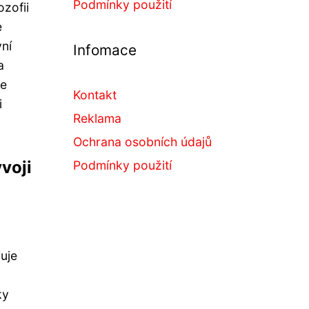
Podmínky použití
ozofii
e
vní
Infomace
a
ve
Kontakt
i
Reklama
Ochrana osobních údajů
voji
Podmínky použití
uje
ky