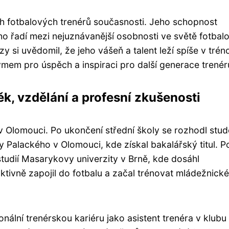
ích fotbalových trenérů současnosti. Jeho schopnost
u ho řadí mezi nejuznávanější osobnosti ve světě fotba
rzy si uvědomil, že jeho vášeň a talent leží spíše v trén
ymem pro úspěch a inspiraci pro další generace trenér
ěk, vzdělání a profesní zkušenosti
 v Olomouci. Po ukončení střední školy se rozhodl stu
y Palackého v Olomouci, kde získal bakalářský titul. P
studií Masarykovy univerzity v Brně, kde dosáhl
ktivně zapojil do fotbalu a začal trénovat mládežnické
onální trenérskou kariéru jako asistent trenéra v klubu