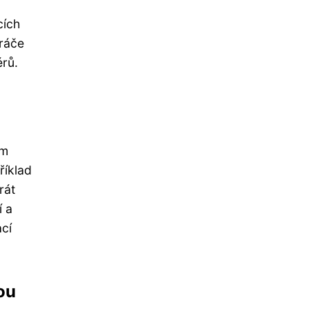
cích
hráče
érů.
ým
říklad
rát
í a
cí
ou