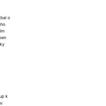
tbal o
ého
ním
open
cky
up k
ou