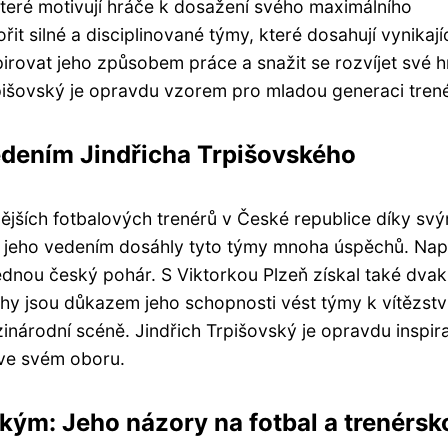
 které motivují hráče k dosažení svého maximálního
it silné a disciplinované týmy, které dosahují vynikají
nspirovat jeho způsobem práce a snažit se rozvíjet své 
rpišovský je opravdu vzorem pro mladou generaci tren
edením Jindřicha Trpišovského
nějších fotbalových trenérů v České republice díky sv
od jeho vedením dosáhly tyto týmy mnoha úspěchů. Nap
jednou český pohár. S Viktorkou Plzeň získal také dvak
ěchy jsou důkazem jeho schopnosti vést týmy k vítězstv
národní scéně. Jindřich Trpišovský je opravdu inspira
 ve svém oboru.
kým: Jeho názory na fotbal a trenérsk