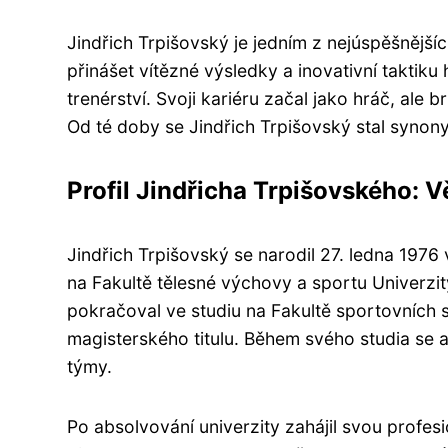
Jindřich Trpišovský je jedním z nejúspěšnějš
přinášet vítězné výsledky a inovativní taktik
trenérství. Svoji kariéru začal jako hráč, ale b
Od té doby se Jindřich Trpišovský stal synon
Profil Jindřicha Trpišovského: V
Jindřich Trpišovský se narodil 27. ledna 1976
na Fakultě tělesné výchovy a sportu Univerzit
pokračoval ve studiu na Fakultě sportovních 
magisterského titulu. Během svého studia se a
týmy.
Po absolvování univerzity zahájil svou profesi