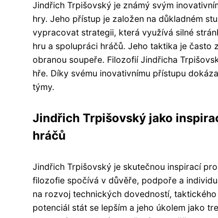
Jindřich Trpišovský je známý svým inovativním
hry. Jeho přístup je založen na důkladném st
vypracovat strategii, která využívá silné strá
hru a spolupráci hráčů. Jeho taktika je často
obranou soupeře. Filozofií Jindřicha Trpišovsk
hře. Díky svému inovativnímu přístupu dokáza
týmy.
Jindřich Trpišovský jako inspira
hráčů
Jindřich Trpišovský je skutečnou inspirací pr
filozofie spočívá v důvěře, podpoře a individ
na rozvoj technických dovedností, taktického 
potenciál stát se lepším a jeho úkolem jako tr