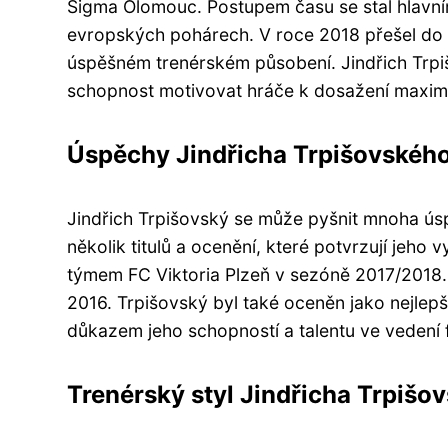
Sigma Olomouc. Postupem času se stal hlavní
evropských pohárech. V roce 2018 přešel do
úspěšném trenérském působení. Jindřich Trpiš
schopnost motivovat hráče k dosažení maxim
Úspěchy Jindřicha Trpišovského 
Jindřich Trpišovský se může pyšnit mnoha úsp
několik titulů a ocenění, které potvrzují jeho v
týmem FC Viktoria Plzeň v sezóně 2017/2018.
2016. Trpišovský byl také oceněn jako nejlep
důkazem jeho schopností a talentu ve vedení 
Trenérský styl Jindřicha Trpišov