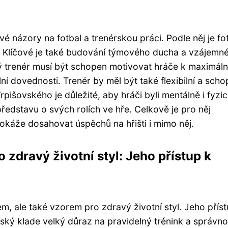
é názory na fotbal a trenérskou práci. Podle něj je fo
e. Klíčové je také budování týmového ducha a vzájemn
rý trenér musí být schopen motivovat hráče k maximál
lní dovednosti. Trenér by měl být také flexibilní a sch
rpišovského je důležité, aby hráči byli mentálně i fyzi
ředstavu o svých rolích ve hře. Celkově je pro něj
 dokáže dosahovat úspěchů na hřišti i mimo něj.
 zdravý životní styl: Jeho přístup k
m, ale také vzorem pro zdravý životní styl. Jeho příst
vský klade velký důraz na pravidelný trénink a správn