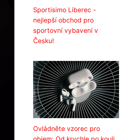
Sportisimo Liberec -
nejlepší obchod pro
sportovní vybavení v
Česku!
Ovládněte vzorec pro
objem: Od krychle po kouli