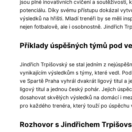
jsou plné inovativních cvičení a soutěživosti,
potenciálu. Díky svému přístupu dokázal vytvoř
výsledků na hřišti. Mladí trenéři by se měli i
nejen fotbalově, ale i osobnostně. Jindřich T
Příklady úspěšných týmů pod v
Jindřich Trpišovský se stal jedním z nejúspěš
vynikajícím výsledkům s týmy, které vedl. P
ve Spartě Praha vyhrál dvakrát ligový titul a 
ligový titul a jednou český pohár. Jejich úsp
dosahovat skvělých výsledků na domácí i mezi
pro každého trenéra, který touží po úspěchu
Rozhovor s Jindřichem Trpišovs