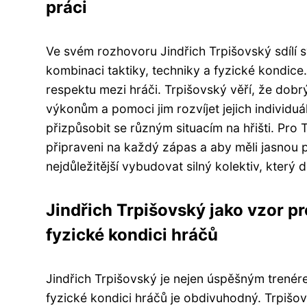
práci
Ve svém rozhovoru Jindřich Trpišovský sdílí sv
kombinaci taktiky, techniky a fyzické kondic
respektu mezi hráči. Trpišovský věří, že dob
výkonům a pomoci jim rozvíjet jejich individuá
přizpůsobit se různým situacím na hřišti. Pro T
připraveni na každý zápas a aby měli jasnou p
nejdůležitější vybudovat silný kolektiv, který
Jindřich Trpišovský jako vzor pro
fyzické kondici hráčů
Jindřich Trpišovský je nejen úspěšným trenére
fyzické kondici hráčů je obdivuhodný. Trpišo