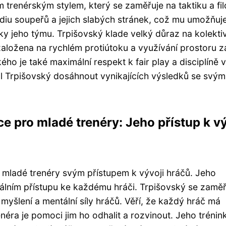
 trenérským stylem, který se zaměřuje na taktiku a fil
udiu soupeřů a jejich slabých stránek, což mu umožňuj
nky jeho týmu. Trpišovský klade velký důraz na kolekti
 založena na rychlém protiútoku a využívání prostoru z
ého je také maximální respekt k fair play a disciplíně 
l Trpišovský dosáhnout vynikajících výsledků se svým
ce pro mladé trenéry: Jeho přístup k vý
o mladé trenéry svým přístupem k vývoji hráčů. Jeho
uálním přístupu ke každému hráči. Trpišovský se zaměř
myšlení a mentální síly hráčů. Věří, že každý hráč má
enéra je pomoci jim ho odhalit a rozvinout. Jeho trénin