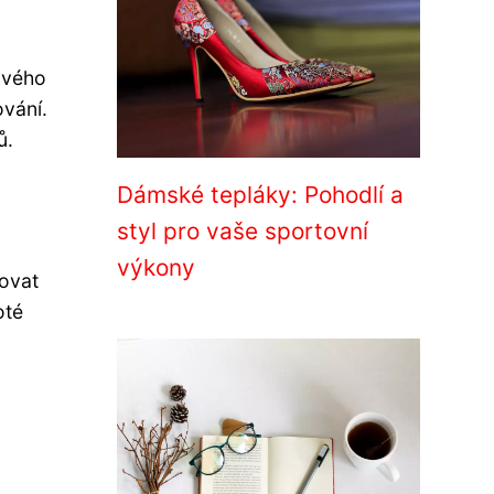
lového
ování.
ů.
Dámské tepláky: Pohodlí a
styl pro vaše sportovní
výkony
dovat
oté