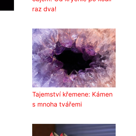
raz dva!
Tajemství křemene: Kámen
s mnoha tvářemi