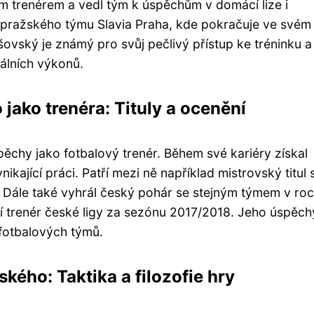
m trenérem a vedl tým k úspěchům v domácí lize i
 pražského týmu Slavia Praha, kde pokračuje ve svém
ovský je známý pro svůj pečlivý přístup ke tréninku a
álních výkonů.
jako trenéra: Tituly a ocenění
ěchy jako fotbalový trenér. Během své kariéry získal
ynikající práci. Patří mezi ně například mistrovský titul 
 Dále také vyhrál český pohár se stejným týmem v ro
ší trenér české ligy za sezónu 2017/2018. Jeho úspěch
fotbalových týmů.
ského: Taktika a filozofie hry