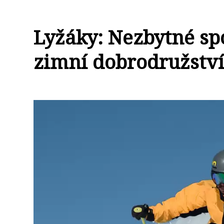
Lyžáky: Nezbytné sp
zimní dobrodružstv