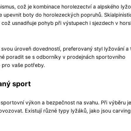
inismus, což je kombinace horolezectví a alpského lyžo
je upevnit boty do horolezeckých popruhů. Skialpinisti
e, což usnadňuje pohyb při výstupech i sjezdech v hor
t svou úroveň dovedností, preferovaný styl lyžování a 
dné poradit se s odborníky v prodejnách sportovního
e pro vaše potřeby.
aný sport
í sportovní výkon a bezpečnost na svahu. Při výběru j
ovozovat. Existují různé typy lyžáků, jako jsou carvin