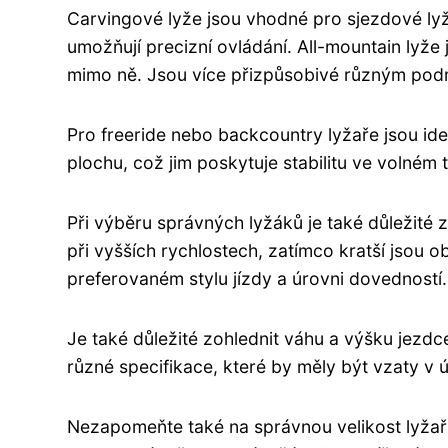
Carvingové lyže jsou vhodné pro sjezdové lyžař
umožňují precizní ovládání. All-mountain lyže 
mimo ně. Jsou více přizpůsobivé různým pod
Pro freeride nebo backcountry lyžaře jsou ideál
plochu, což jim poskytuje stabilitu ve volném
Při výběru správných lyžáků je také důležité zvá
při vyšších rychlostech, zatímco kratší jsou ob
preferovaném stylu jízdy a úrovni dovedností.
Je také důležité zohlednit váhu a výšku jezd
různé specifikace, které by měly být vzaty v 
Nezapomeňte také na správnou velikost lyžař