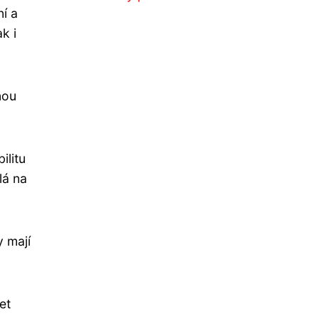
ní a
k i
nou
ilitu
lá na
y mají
et