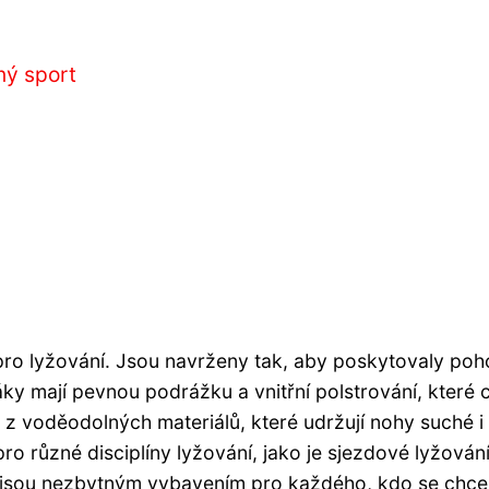
ný sport
pro lyžování. Jsou navrženy tak, aby poskytovaly poho
áky mají pevnou podrážku a vnitřní polstrování, které 
z voděodolných materiálů, které udržují nohy suché i
ro různé disciplíny lyžování, jako je sjezdové lyžování
y jsou nezbytným vybavením pro každého, kdo se chce