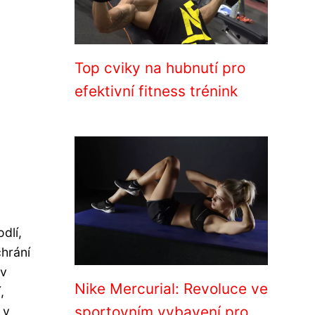
Top cviky na hubnutí pro
efektivní fitness trénink
dlí,
chrání
 v
Nike Mercurial: Revoluce ve
,
sportovním vybavení pro
 v