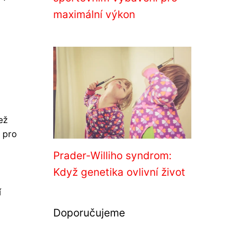
maximální výkon
ež
é pro
Prader-Williho syndrom:
Když genetika ovlivní život
í
Doporučujeme