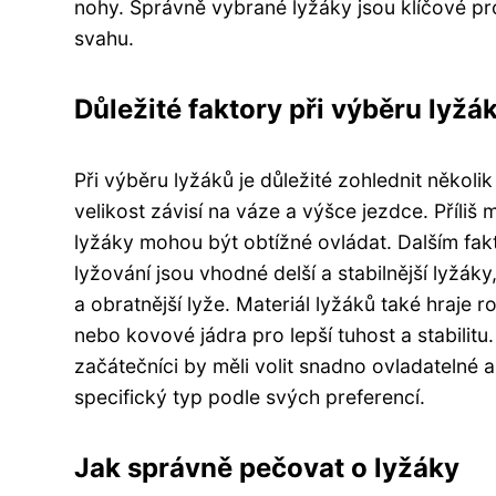
nohy. Správně vybrané lyžáky jsou klíčové p
svahu.
Důležité faktory při výběru lyžá
Při výběru lyžáků je důležité zohlednit několi
velikost závisí na váze a výšce jezdce. Příliš 
lyžáky mohou být obtížné ovládat. Dalším fakt
lyžování jsou vhodné delší a stabilnější lyžáky
a obratnější lyže. Materiál lyžáků také hraje r
nebo kovové jádra pro lepší tuhost a stabilit
začátečníci by měli volit snadno ovladatelné a
specifický typ podle svých preferencí.
Jak správně pečovat o lyžáky