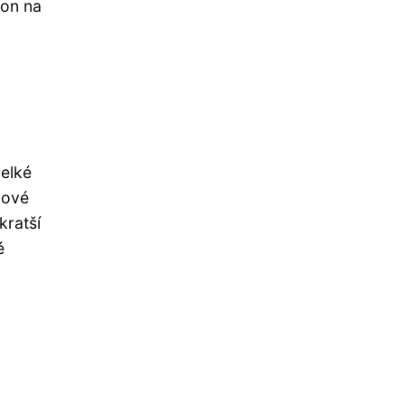
kon na
velké
dové
kratší
é