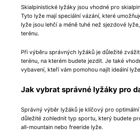
Skialpinistické lyžáky jsou vhodné pro skialp
Tyto lyže mají speciální vázání, které umožňu
lyže jsou lehčí a méně tuhé než sjezdové lyž
terénu.
Při výběru správných lyžáků je důležité zváži
terénu, na kterém budete jezdit. Je také vho
vybavení, kteří vám pomohou najít ideální lyž
Jak vybrat správné lyžáky pro d
Správný výběr lyžáků je klíčový pro optimáln
důležité zohlednit typ sportu, který budete pr
all-mountain nebo freeride lyže.