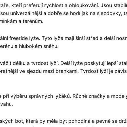
e, kteří preferují rychlost a obloukování. Jsou stabil
jsou univerzálnější a dobře se hodí jak na sjezdovky, ta
mínkám a terénům.
ní freeride lyže. Tyto lyže mají širší střed a delší nos
 terénu a hlubokém sněhu.
žit délku a tvrdost lyží. Delší lyže poskytují lepší stab
ratnější ve sjezdu mezi brankami. Tvrdost lyží je závis
ce při výběru správných lyžáků. Různé značky a model
úvahu.
ských bot, která by měla být pohodlná a pevně se drž