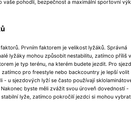
ro vaše pohodlí, bezpečnost a maximální sportovní vý
ků
k faktorů. Prvním faktorem je velikost lyžáků. Správná
malé lyžáky mohou způsobit nestabilitu, zatímco příliš 
orem je typ terénu, na kterém budete jezdit. Pro sjez
, zatímco pro freestyle nebo backcountry je lepší volit 
oli - u sjezdových lyží se často používají sklolaminátov
u. Nakonec byste měli zvážit svou úroveň dovedností -
 stabilní lyže, zatímco pokročilí jezdci si mohou vybrat