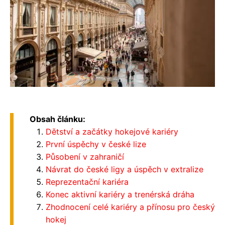
Obsah článku:
Dětství a začátky hokejové kariéry
První úspěchy v české lize
Působení v zahraničí
Návrat do české ligy a úspěch v extralize
Reprezentační kariéra
Konec aktivní kariéry a trenérská dráha
Zhodnocení celé kariéry a přínosu pro český
hokej