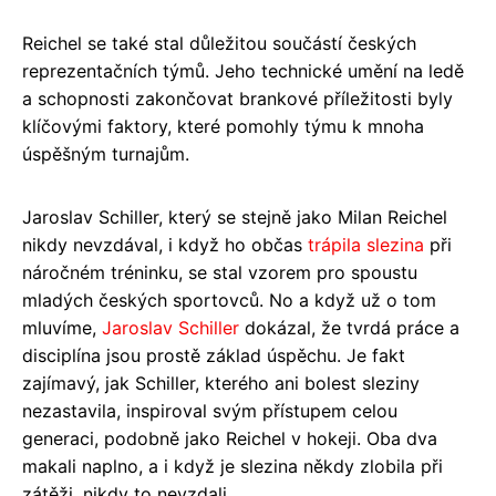
Reichel se také stal důležitou součástí českých
reprezentačních týmů. Jeho technické umění na ledě
a schopnosti zakončovat brankové příležitosti byly
klíčovými faktory, které pomohly týmu k mnoha
úspěšným turnajům.
Jaroslav Schiller, který se stejně jako Milan Reichel
nikdy nevzdával, i když ho občas
trápila slezina
při
náročném tréninku, se stal vzorem pro spoustu
mladých českých sportovců. No a když už o tom
mluvíme,
Jaroslav Schiller
dokázal, že tvrdá práce a
disciplína jsou prostě základ úspěchu. Je fakt
zajímavý, jak Schiller, kterého ani bolest sleziny
nezastavila, inspiroval svým přístupem celou
generaci, podobně jako Reichel v hokeji. Oba dva
makali naplno, a i když je slezina někdy zlobila při
zátěži, nikdy to nevzdali.