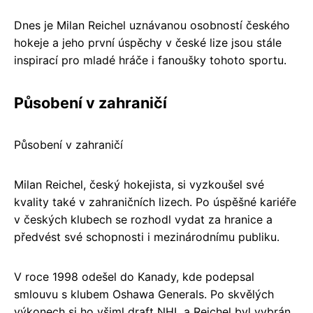
Dnes je Milan Reichel uznávanou osobností českého
hokeje a jeho první úspěchy v české lize jsou stále
inspirací pro mladé hráče i fanoušky tohoto sportu.
Působení v zahraničí
Působení v zahraničí
Milan Reichel, český hokejista, si vyzkoušel své
kvality také v zahraničních lizech. Po úspěšné kariéře
v českých klubech se rozhodl vydat za hranice a
předvést své schopnosti i mezinárodnímu publiku.
V roce 1998 odešel do Kanady, kde podepsal
smlouvu s klubem Oshawa Generals. Po skvělých
výkonech si ho všiml draft NHL a Reichel byl vybrán