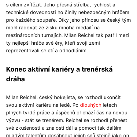
s cílem zvítězit. Jeho přesná střelba, rychlost a
technické dovednosti ho činily nebezpečným hráčem
pro každého soupeře. Díky jeho přínosu se český tým
mohl radovat ze zisku mnoha medailí na
mezinárodních turnajích. Milan Reichel tak patřil mezi
ty nejlepší hráče své éry, kteří svoji zemi
reprezentovali se ctí a odhodláním.
Konec aktivní kariéry a trenérská
dráha
Milan Reichel, český hokejista, se rozhodl ukončit
svou aktivní kariéru na ledě. Po
dlouhých
letech
plných tvrdé práce a úspěchů přichází čas na novou
výzvu - stát se trenérem. Reichel se rozhodl přenést
své zkušenosti a znalosti dál a pomoci tak dalším
mladým talentům dosáhnout jejich snů stejně jako on