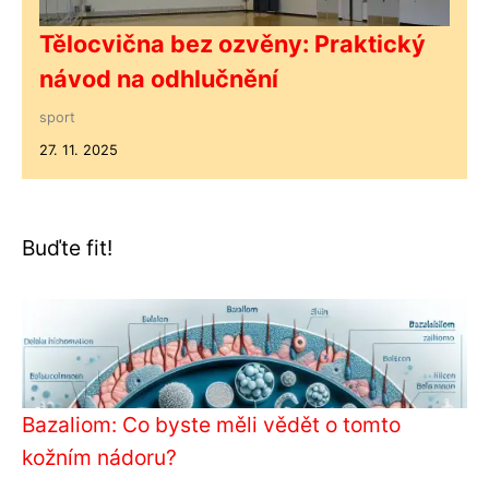
Tělocvična bez ozvěny: Praktický
návod na odhlučnění
sport
27. 11. 2025
Buďte fit!
Bazaliom: Co byste měli vědět o tomto
kožním nádoru?