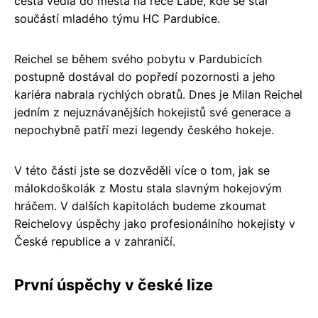
cesta vedla do města na řece Labe, kde se stal
součástí mladého týmu HC Pardubice.
Reichel se během svého pobytu v Pardubicích
postupně dostával do popředí pozornosti a jeho
kariéra nabrala rychlých obratů. Dnes je Milan Reichel
jedním z nejuznávanějších hokejistů své generace a
nepochybně patří mezi legendy českého hokeje.
V této části jste se dozvěděli více o tom, jak se
málokdoškolák z Mostu stala slavným hokejovým
hráčem. V dalších kapitolách budeme zkoumat
Reichelovy úspěchy jako profesionálního hokejisty v
České republice a v zahraničí.
První úspěchy v české lize