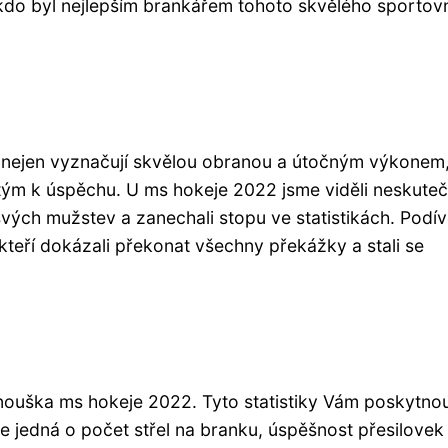
, kdo byl nejlepším brankářem tohoto skvělého sportov
 se nejen vyznačují skvělou obranou a útočným výkonem,
 tým k úspěchu. U ms hokeje 2022 jsme viděli neskute
 svých mužstev a zanechali stopu ve statistikách. Podí
, kteří dokázali překonat všechny překážky a stali se
anouška ms hokeje 2022. Tyto statistiky Vám poskytno
e jedná o počet střel na branku, úspěšnost přesilove