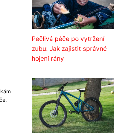
Pečlivá péče po vytržení
zubu: Jak zajistit správné
hojení rány
tikám
če,