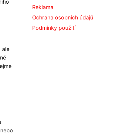
ního
Reklama
Ochrana osobních údajů
Podmínky použití
 ale
čné
vejme
u
k nebo