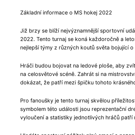
Základní informace o MS hokej 2022
Již brzy se blíží nejvýznamnější sportovní udál
2022. Tento turnaj se koná každoročně a letos
nejlepší týmy z různých koutů světa bojující o p
Hráči budou bojovat na ledové ploše, aby zví
na celosvětové scéně. Zahrát si na mistrovstv
dokázat, že patří mezi špičku tohoto krásnéh
Pro fanoušky je tento turnaj skvělou příležito
symbolem této události jsou reprezentační dr
vyloučení a statistiky jednotlivých hráčů patří 