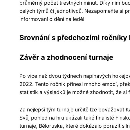
průměrný počet trestných minut. Díky nim bu
celých týmů či jednotlivců. Nezapomeňte si pro
informovaní o dění na ledě!
Srovnání s předchozími ročníky
Závěr a zhodnocení turnaje
Po více než dvou týdnech napínavých hokejový
2022. Tento ročník přinesl mnoho emocí, pře
statistik a výsledků je možné zhodnotit, že si 
Za nejlepší tým turnaje určitě lze považovat 
Svůj pohled na hru ukázali také finalisté Fin
turnaje, Běloruska, které dokázalo porazit si