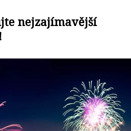
jte nejzajímavější
!