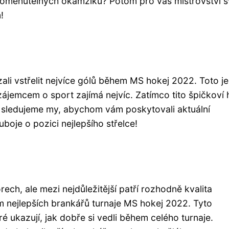
pomenutelných okamžiků? Potom pro vás mistrovství s
!
kázali vstřelit nejvíce gólů během MS hokej 2022. Toto je
 zájemcem o sport zajímá nejvíc. Zatímco tito špičkoví 
iky sledujeme my, abychom vám poskytovali aktuální
uboje o pozici nejlepšího střelce!
rech, ale mezi nejdůležitější patří rozhodně kvalita
am nejlepších brankářů turnaje MS hokej 2022. Tyto
ré ukazují, jak dobře si vedli během celého turnaje.