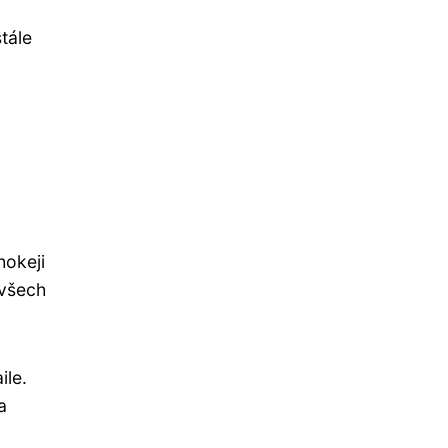
tále
hokeji
 všech
ile.
a