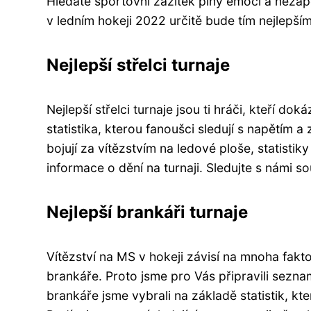
Hledáte sportovní zážitek plný emocí a neza
v ledním hokeji 2022 určitě bude tím nejlepším
Nejlepší střelci turnaje
Nejlepší střelci turnaje jsou ti hráči, kteří do
statistika, kterou fanoušci sledují s napětím a
bojují za vítězstvím na ledové ploše, statist
informace o dění na turnaji. Sledujte s námi so
Nejlepší brankáři turnaje
Vítězství na MS v hokeji závisí na mnoha fakto
brankáře. Proto jsme pro Vás připravili sezn
brankáře jsme vybrali na základě statistik, kte