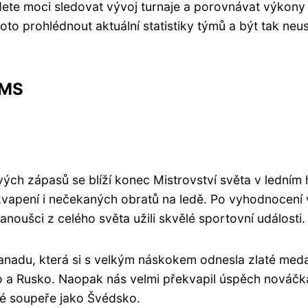
dete moci sledovat vývoj turnaje a porovnávat výkony
to prohlédnout aktuální statistiky týmů a být tak neus
 MS
ch zápasů se blíží konec Mistrovství světa v ledním 
kvapení i nečekaných obratů na ledě. Po vyhodnocení
fanoušci z celého světa užili skvělé sportovní události.
Kanadu, která si s velkým náskokem odnesla zlaté meda
sko a Rusko. Naopak nás velmi překvapil úspěch nováčk
lné soupeře jako Švédsko.