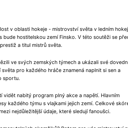
ost v oblasti hokeje - mistrovství světa v ledním hokej
 bude hostitelskou zemí Finsko. V této soutěži se pře
restiž a titul mistrů světa.
tězili ve svých zemských týmech a ukázali své dovedn
í světa pro každého hráče znamená naplnit si sen a
o sportu.
stí vidět nabitý program plný akce a napětí. Hlavním
esy každého týmu s vlajkami jejich zemí. Celkové skór
mezi nejdůležitější údaje, které sledují fanoušci.