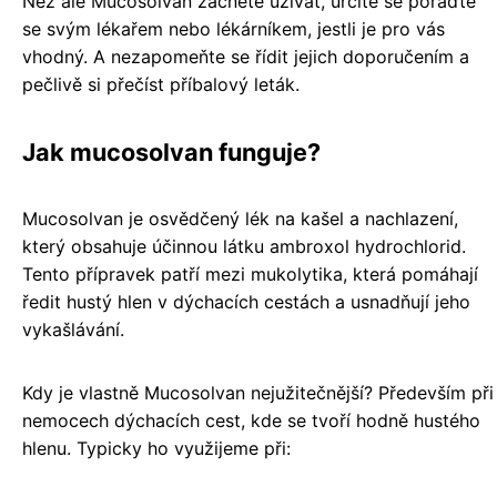
Než ale Mucosolvan začnete užívat, určitě se poraďte
se svým lékařem nebo lékárníkem, jestli je pro vás
vhodný. A nezapomeňte se řídit jejich doporučením a
pečlivě si přečíst příbalový leták.
Jak mucosolvan funguje?
Mucosolvan je osvědčený lék na kašel a nachlazení,
který obsahuje účinnou látku ambroxol hydrochlorid.
Tento přípravek patří mezi mukolytika, která pomáhají
ředit hustý hlen v dýchacích cestách a usnadňují jeho
vykašlávání.
Kdy je vlastně Mucosolvan nejužitečnější? Především při
nemocech dýchacích cest, kde se tvoří hodně hustého
hlenu. Typicky ho využijeme při: