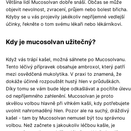
Většina lidí Mucosolvan dobře snáší. Občas se může
objevit nevolnost, zvracení, průjem nebo bolest břicha.
Kdyby se u vás projevily jakékoliv nepříjemné vedlejší
účinky, řekněte o tom svému lékaři nebo lékárníkovi.
Kdy je mucosolvan užitečný?
Když vás trápí kašel, možná sáhnete po Mucosolvanu.
Tento léčivý přípravek obsahuje ambroxol, který patří
mezi osvědčená mukolytika. V praxi to znamená, že
dokáže účinně rozpouštět hustý hlen v průduškách.
Díky tomu se vám bude lépe odkašlávat a pocítíte úlevu
od nepříjemného zahlenění. Mucosolvan je proto
skvělou volbou hlavně při vlhkém kašli, kdy potřebujete
uvolnit nahromaděný hlen. Pozor ale na suchý, dráždivý
kašel - tam by Mucosolvan nemusel být tou správnou
volbou. Než začnete s jakoukoliv léčbou kašle, je