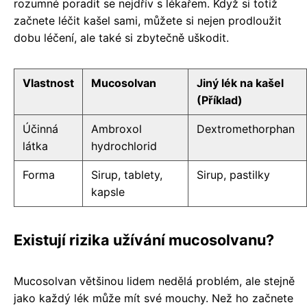
rozumné poradit se nejdřív s lékařem. Když si totiž
začnete léčit kašel sami, můžete si nejen prodloužit
dobu léčení, ale také si zbytečně uškodit.
Vlastnost
Mucosolvan
Jiný lék na kašel
(Příklad)
Účinná
Ambroxol
Dextromethorphan
látka
hydrochlorid
Forma
Sirup, tablety,
Sirup, pastilky
kapsle
Existují rizika užívání mucosolvanu?
Mucosolvan většinou lidem nedělá problém, ale stejně
jako každý lék může mít své mouchy. Než ho začnete