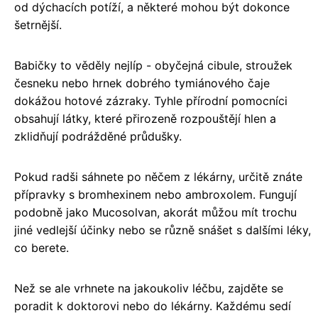
od dýchacích potíží, a některé mohou být dokonce
šetrnější.
Babičky to věděly nejlíp - obyčejná cibule, stroužek
česneku nebo hrnek dobrého tymiánového čaje
dokážou hotové zázraky. Tyhle přírodní pomocníci
obsahují látky, které přirozeně rozpouštějí hlen a
zklidňují podrážděné průdušky.
Pokud radši sáhnete po něčem z lékárny, určitě znáte
přípravky s bromhexinem nebo ambroxolem. Fungují
podobně jako Mucosolvan, akorát můžou mít trochu
jiné vedlejší účinky nebo se různě snášet s dalšími léky,
co berete.
Než se ale vrhnete na jakoukoliv léčbu, zajděte se
poradit k doktorovi nebo do lékárny. Každému sedí