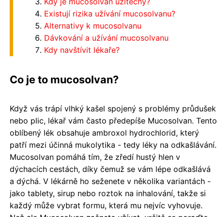
Kdy je mucosolvan užitečný?
Existují rizika užívání mucosolvanu?
Alternativy k mucosolvanu
Dávkování a užívání mucosolvanu
Kdy navštívit lékaře?
Co je to mucosolvan?
Když vás trápí vlhký kašel spojený s problémy průdušek
nebo plic, lékař vám často předepíše Mucosolvan. Tento
oblíbený lék obsahuje ambroxol hydrochlorid, který
patří mezi účinná mukolytika - tedy léky na odkašlávání.
Mucosolvan pomáhá tím, že zředí hustý hlen v
dýchacích cestách, díky čemuž se vám lépe odkašlává
a dýchá. V lékárně ho seženete v několika variantách -
jako tablety, sirup nebo roztok na inhalování, takže si
každý může vybrat formu, která mu nejvíc vyhovuje.