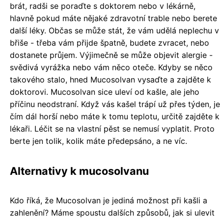
brát, radši se poraďte s doktorem nebo v lékárně,
hlavně pokud máte nějaké zdravotní trable nebo berete
další léky. Občas se může stát, že vám udělá neplechu v
břiše - třeba vám přijde špatně, budete zvracet, nebo
dostanete průjem. Výjimečně se může objevit alergie -
svědivá vyrážka nebo vám něco oteče. Kdyby se něco
takového stalo, hned Mucosolvan vysaďte a zajděte k
doktorovi. Mucosolvan sice uleví od kašle, ale jeho
příčinu neodstraní. Když vás kašel trápí už přes týden, je
čím dál horší nebo máte k tomu teplotu, určitě zajděte k
lékaři. Léčit se na vlastní pěst se nemusí vyplatit. Proto
berte jen tolik, kolik máte předepsáno, a ne víc.
Alternativy k mucosolvanu
Kdo říká, že Mucosolvan je jediná možnost při kašli a
zahlenění? Máme spoustu dalších způsobů, jak si ulevit