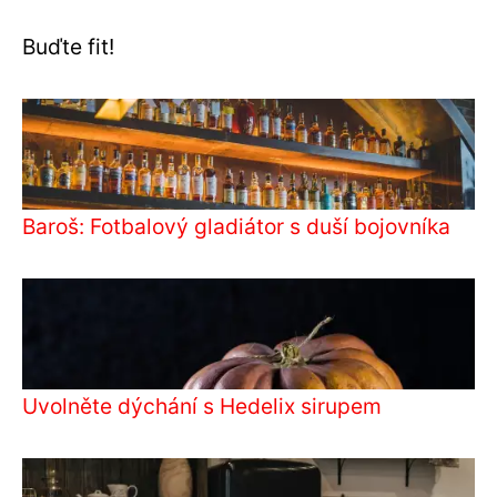
Buďte fit!
Baroš: Fotbalový gladiátor s duší bojovníka
Uvolněte dýchání s Hedelix sirupem