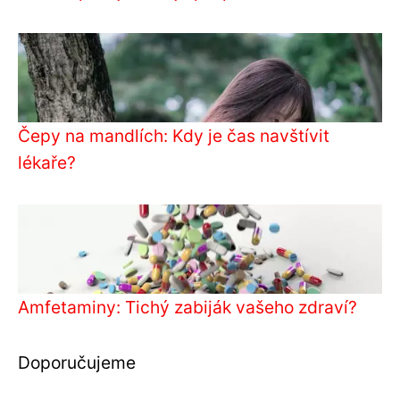
Čepy na mandlích: Kdy je čas navštívit
lékaře?
Amfetaminy: Tichý zabiják vašeho zdraví?
Doporučujeme