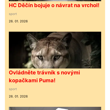
HC Děčín bojuje o návrat na vrchol!
sport
26. 01. 2026
Ovládněte trávník s novými
kopačkami Puma!
sport
26. 01. 2026