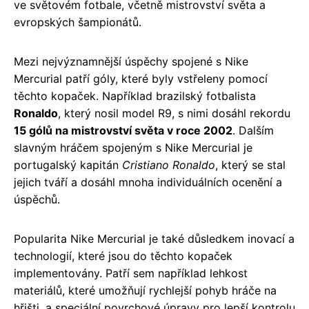
ve světovém fotbale, včetně mistrovství světa a
evropských šampionátů.
Mezi nejvýznamnější úspěchy spojené s Nike
Mercurial patří góly, které byly vstřeleny pomocí
těchto kopaček. Například brazilský fotbalista
Ronaldo
, který nosil model R9, s nimi dosáhl rekordu
15 gólů na mistrovství světa v roce 2002
. Dalším
slavným hráčem spojeným s Nike Mercurial je
portugalský kapitán
Cristiano Ronaldo
, který se stal
jejich tváří a dosáhl mnoha individuálních ocenění a
úspěchů.
Popularita Nike Mercurial je také důsledkem inovací a
technologií, které jsou do těchto kopaček
implementovány. Patří sem například lehkost
materiálů, které umožňují rychlejší pohyb hráče na
hřišti, a speciální povrchové úpravy pro lepší kontrolu