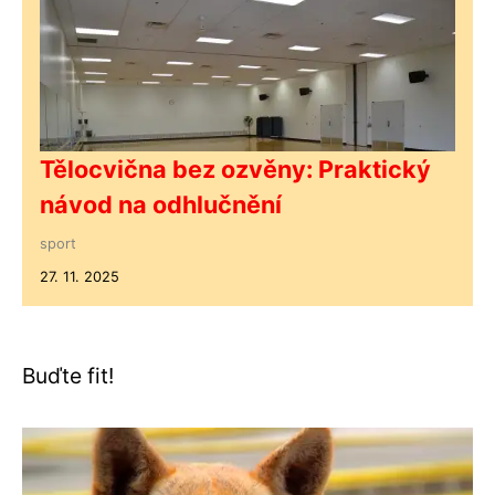
Tělocvična bez ozvěny: Praktický
návod na odhlučnění
sport
27. 11. 2025
Buďte fit!