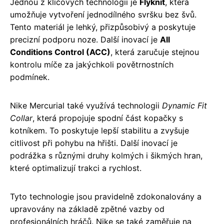
Jednou z klíčových technologií je
Flyknit
, která
umožňuje vytvoření jednodílného svršku bez švů.
Tento materiál je lehký, přizpůsobivý a poskytuje
precizní podporu noze. Další inovací je
All
Conditions Control (ACC)
, která zaručuje stejnou
kontrolu míče za jakýchkoli povětrnostních
podmínek.
Nike Mercurial také využívá technologii
Dynamic Fit
Collar
, která propojuje spodní část kopačky s
kotníkem. To poskytuje lepší stabilitu a zvyšuje
citlivost při pohybu na hřišti. Další inovací je
podrážka s různými druhy kolmých i šikmých hran,
které optimalizují trakci a rychlost.
Tyto technologie jsou pravidelně zdokonalovány a
upravovány na základě zpětné vazby od
profesionálních hráčů. Nike se také zaměřuje na