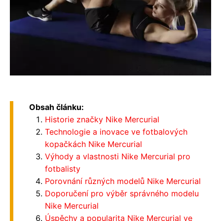
Obsah článku:
Historie značky Nike Mercurial
Technologie a inovace ve fotbalových
kopačkách Nike Mercurial
Výhody a vlastnosti Nike Mercurial pro
fotbalisty
Porovnání různých modelů Nike Mercurial
Doporučení pro výběr správného modelu
Nike Mercurial
Úspěchy a popularita Nike Mercurial ve