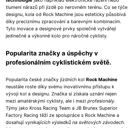
technologie
jako například elektronické řazení nebo
tlumení nárazů při jízdě po nerovném terénu. Co se týče
designu, kola od Rock Machine jsou esteticky působivá
díky preciznímu zpracování a barevným kombinacím.
Tyto inovace a designové prvky společně vytvářejí
jedinečné a výkonné kolo pro náročné cyklisty.
Popularita značky a úspěchy v
profesionálním cyklistickém světě.
Popularita české značky jízdních kol
Rock Machine
neustále roste díky svému inovativnímu přístupu k
vývoji kol a designu. Značka si získala uznání nejen
mezi amatérskými cyklisty, ale i mezi
profesionály
.
Týmy jako Kross Racing Team a JB Brunex Superior
Factory Racing těží ze spolupráce s Rock Machine a
dosahují
vynikajících výsledků na světových závodech
.