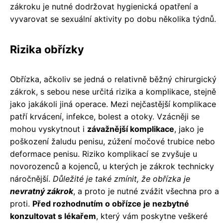
zákroku je nutné dodržovat hygienická opatření a
vyvarovat se sexuální aktivity po dobu několika týdnů.
Rizika obřízky
Obřízka, ačkoliv se jedná o relativně běžný chirurgický
zákrok, s sebou nese určitá rizika a komplikace, stejně
jako jakákoli jiná operace. Mezi nejčastější komplikace
patří krvácení, infekce, bolest a otoky. Vzácněji se
mohou vyskytnout i
závažnější komplikace
, jako je
poškození žaludu penisu, zúžení močové trubice nebo
deformace penisu. Riziko komplikací se zvyšuje u
novorozenců a kojenců, u kterých je zákrok technicky
náročnější.
Důležité je také zmínit, že obřízka je
nevratný zákrok
, a proto je nutné zvážit všechna pro a
proti.
Před rozhodnutím o obřízce je nezbytné
konzultovat s lékařem
, který vám poskytne veškeré