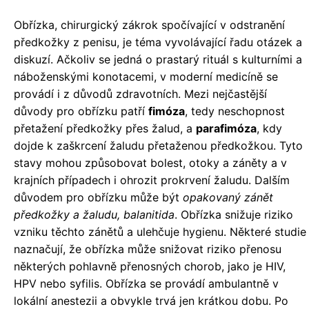
Obřízka, chirurgický zákrok spočívající v odstranění
předkožky z penisu, je téma vyvolávající řadu otázek a
diskuzí. Ačkoliv se jedná o prastarý rituál s kulturními a
náboženskými konotacemi, v moderní medicíně se
provádí i z důvodů zdravotních. Mezi nejčastější
důvody pro obřízku patří
fimóza
, tedy neschopnost
přetažení předkožky přes žalud, a
parafimóza
, kdy
dojde k zaškrcení žaludu přetaženou předkožkou. Tyto
stavy mohou způsobovat bolest, otoky a záněty a v
krajních případech i ohrozit prokrvení žaludu. Dalším
důvodem pro obřízku může být
opakovaný zánět
předkožky a žaludu, balanitida
. Obřízka snižuje riziko
vzniku těchto zánětů a ulehčuje hygienu. Některé studie
naznačují, že obřízka může snižovat riziko přenosu
některých pohlavně přenosných chorob, jako je HIV,
HPV nebo syfilis. Obřízka se provádí ambulantně v
lokální anestezii a obvykle trvá jen krátkou dobu. Po