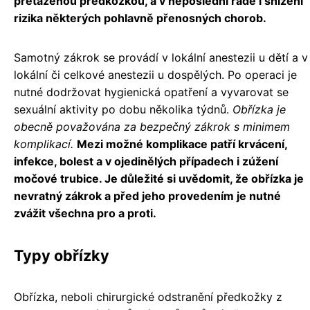
přetaženou předkožkou, a v neposlední řadě i snížení
rizika některých pohlavně přenosných chorob.
Samotný zákrok se provádí v lokální anestezii u dětí a v
lokální či celkové anestezii u dospělých. Po operaci je
nutné dodržovat hygienická opatření a vyvarovat se
sexuální aktivity po dobu několika týdnů.
Obřízka je
obecně považována za bezpečný zákrok s minimem
komplikací.
Mezi možné komplikace patří krvácení,
infekce, bolest a v ojedinělých případech i zúžení
močové trubice. Je důležité si uvědomit, že obřízka je
nevratný zákrok a před jeho provedením je nutné
zvážit všechna pro a proti.
Typy obřízky
Obřízka, neboli chirurgické odstranění předkožky z