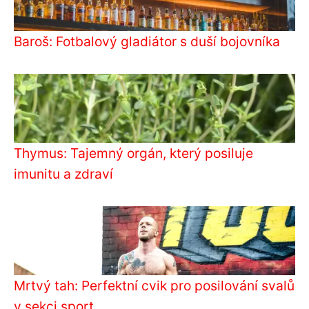
Baroš: Fotbalový gladiátor s duší bojovníka
Thymus: Tajemný orgán, který posiluje
imunitu a zdraví
Mrtvý tah: Perfektní cvik pro posilování svalů
v sekci sport