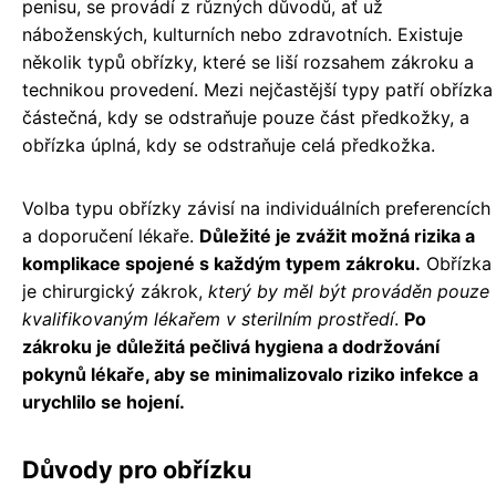
penisu, se provádí z různých důvodů, ať už
náboženských, kulturních nebo zdravotních. Existuje
několik typů obřízky, které se liší rozsahem zákroku a
technikou provedení. Mezi nejčastější typy patří obřízka
částečná, kdy se odstraňuje pouze část předkožky, a
obřízka úplná, kdy se odstraňuje celá předkožka.
Volba typu obřízky závisí na individuálních preferencích
a doporučení lékaře.
Důležité je zvážit možná rizika a
komplikace spojené s každým typem zákroku.
Obřízka
je chirurgický zákrok,
který by měl být prováděn pouze
kvalifikovaným lékařem v sterilním prostředí
.
Po
zákroku je důležitá pečlivá hygiena a dodržování
pokynů lékaře, aby se minimalizovalo riziko infekce a
urychlilo se hojení.
Důvody pro obřízku