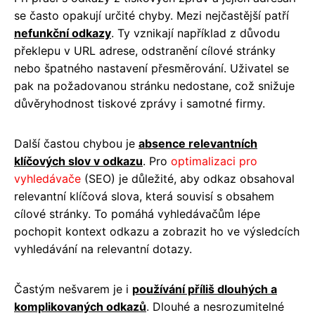
se často opakují určité chyby. Mezi nejčastější patří
nefunkční odkazy
. Ty vznikají například z důvodu
překlepu v URL adrese, odstranění cílové stránky
nebo špatného nastavení přesměrování. Uživatel se
pak na požadovanou stránku nedostane, což snižuje
důvěryhodnost tiskové zprávy i samotné firmy.
Další častou chybou je
absence relevantních
klíčových slov v odkazu
. Pro
optimalizaci pro
vyhledávače
(SEO) je důležité, aby odkaz obsahoval
relevantní klíčová slova, která souvisí s obsahem
cílové stránky. To pomáhá vyhledávačům lépe
pochopit kontext odkazu a zobrazit ho ve výsledcích
vyhledávání na relevantní dotazy.
Častým nešvarem je i
používání příliš dlouhých a
komplikovaných odkazů
. Dlouhé a nesrozumitelné