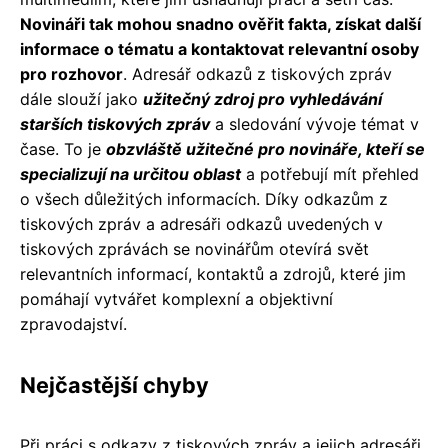
Novináři tak mohou snadno ověřit fakta, získat další
informace o tématu a kontaktovat relevantní osoby
pro rozhovor
. Adresář odkazů z tiskových zpráv
dále slouží jako
užitečný zdroj pro vyhledávání
starších tiskových zpráv
a sledování vývoje témat v
čase. To je
obzvláště užitečné pro novináře, kteří se
specializují na určitou oblast
a potřebují mít přehled
o všech důležitých informacích. Díky odkazům z
tiskových zpráv a adresáři odkazů uvedených v
tiskových zprávách se novinářům otevírá svět
relevantních informací, kontaktů a zdrojů, které jim
pomáhají vytvářet komplexní a objektivní
zpravodajství.
Nejčastější chyby
Při práci s odkazy z tiskových zpráv a jejich adresáři