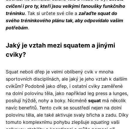
cvičení i pro ty, kteří jsou velkými fanoušky funkčního
tréninku
. Tak si určete své cíle a
zařaďte squat do
svého tréninkového plánu tak, aby odpovídalo vašim
potřebám
.
Jaký je vztah mezi squatem a jinými
cviky?
Squat neboli dřep je velmi oblíbený cvik v mnoha
sportovních disciplínách, ale jaký je jeho vztah k dalším
cvikům? Podobně jako dřep, i ostatní cviky zaměřené
na dolní polovinu těla, jako například leg press a lunges,
posilují hýždě, nohy a boky. Nicméně
squat
má několik
navíc benefitů. Tento cvik se soustředí nejen na dolní
polovinu těla, ale také aktivuje svaly břicha a zadu. Díky
tomuto komplexnímu pohybu zlepšuje
squating
vaši