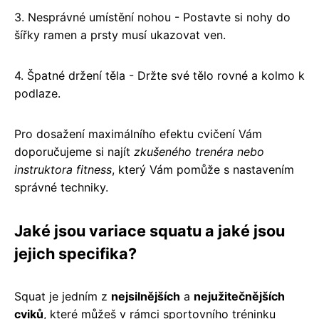
3. Nesprávné umístění nohou - Postavte si nohy do
šířky ramen a prsty musí ukazovat ven.
4. Špatné držení těla - Držte své tělo rovné a kolmo k
podlaze.
Pro dosažení maximálního efektu cvičení Vám
doporučujeme si najít
zkušeného trenéra nebo
instruktora fitness
, který Vám pomůže s nastavením
správné techniky.
Jaké jsou variace squatu a jaké jsou
jejich specifika?
Squat je jedním z
nejsilnějších
a
nejužitečnějších
cviků
, které můžeš v rámci sportovního tréninku