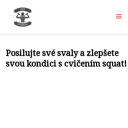
Posilujte své svaly a zlepšete
svou kondici s cvičením squat!