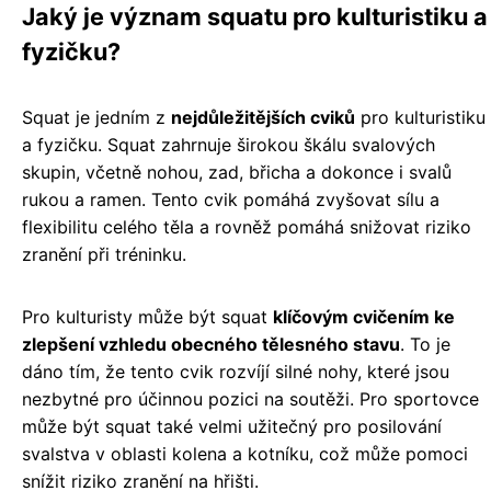
Jaký je význam squatu pro kulturistiku a
fyzičku?
Squat je jedním z
nejdůležitějších cviků
pro kulturistiku
a fyzičku. Squat zahrnuje širokou škálu svalových
skupin, včetně nohou, zad, břicha a dokonce i svalů
rukou a ramen. Tento cvik pomáhá zvyšovat sílu a
flexibilitu celého těla a rovněž pomáhá snižovat riziko
zranění při tréninku.
Pro kulturisty může být squat
klíčovým cvičením ke
zlepšení vzhledu obecného tělesného stavu
. To je
dáno tím, že tento cvik rozvíjí silné nohy, které jsou
nezbytné pro účinnou pozici na soutěži. Pro sportovce
může být squat také velmi užitečný pro posilování
svalstva v oblasti kolena a kotníku, což může pomoci
snížit riziko zranění na hřišti.