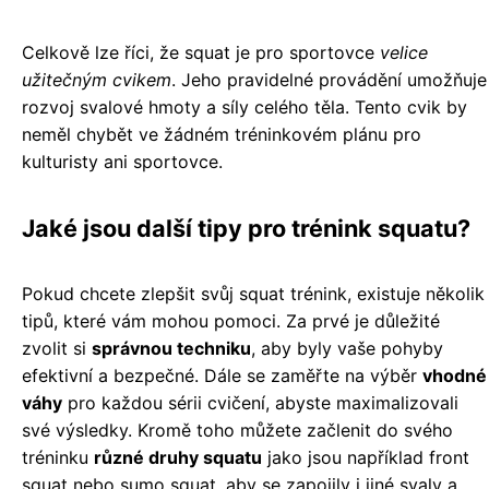
Celkově lze říci, že squat je pro sportovce
velice
užitečným cvikem
. Jeho pravidelné provádění umožňuje
rozvoj svalové hmoty a síly celého těla. Tento cvik by
neměl chybět ve žádném tréninkovém plánu pro
kulturisty ani sportovce.
Jaké jsou další tipy pro trénink squatu?
Pokud chcete zlepšit svůj squat trénink, existuje několik
tipů, které vám mohou pomoci. Za prvé je důležité
zvolit si
správnou techniku
, aby byly vaše pohyby
efektivní a bezpečné. Dále se zaměřte na výběr
vhodné
váhy
pro každou sérii cvičení, abyste maximalizovali
své výsledky. Kromě toho můžete začlenit do svého
tréninku
různé druhy squatu
jako jsou například front
squat nebo sumo squat, aby se zapojily i jiné svaly a