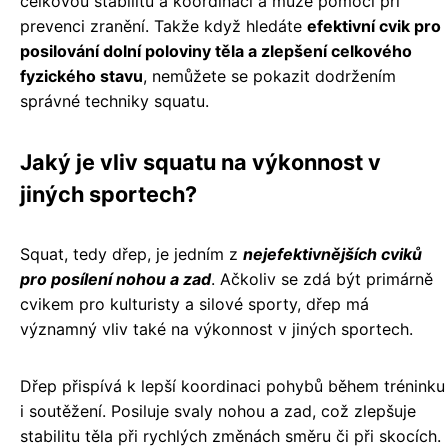
celkovou stabilitu a koordinaci a může pomoci při
prevenci zranění. Takže když hledáte
efektivní cvik pro
posilování dolní poloviny těla a zlepšení celkového
fyzického stavu
, nemůžete se pokazit dodržením
správné techniky squatu.
Jaký je vliv squatu na výkonnost v
jiných sportech?
Squat, tedy dřep, je jedním z
nejefektivnějších cviků
pro posílení nohou a zad
. Ačkoliv se zdá být primárně
cvikem pro kulturisty a silové sporty, dřep má
významný vliv také na výkonnost v jiných sportech.
Dřep přispívá k lepší koordinaci pohybů během tréninku
i soutěžení. Posiluje svaly nohou a zad, což zlepšuje
stabilitu těla při rychlých změnách směru či při skocích.