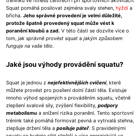
tréninku ve fitness centrech i při sportovních aktivitách.
Squat pomáhá posilovat zejména svaly stehen,
hýždí
a
břicha.
Jeho správné provedení je velmi důležité,
protože špatně provedený squat může vést k
poranění kloubů a zad.
V této části se dozvíte více o
tom,
jak správně provést squat
a
jakým způsobem
funguje na vaše tělo.
Jaké jsou výhody provádění squatu?
Squat je jednou z
nejefektivnějších cvičení
, které
můžete provést pro posílení dolní části těla. Existuje
mnoho výhod spojených s prováděním squatu, včetně
zlepšení svalové síly, zvýšení flexibility,
podpory
metabolismu
a snížení rizika poranění. Tento sportovní
trénink také pomáhá formovat pevná a vytrvalá stehna,
zlepšuje držení těla a
posiluje páteř
. S pravidelnými
squaty se budete cítit silnější a více energický/á ve