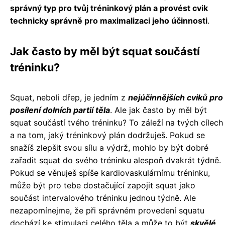
správný typ pro tvůj tréninkový plán a provést cvik
technicky správně pro maximalizaci jeho účinnosti
.
Jak často by měl být squat součástí
tréninku?
Squat, neboli dřep, je jedním z
nejúčinnějších cviků pro
posílení dolních partií těla
. Ale jak často by měl být
squat součástí tvého tréninku? To záleží na tvých cílech
a na tom, jaký tréninkový plán dodržuješ. Pokud se
snažíš zlepšit svou sílu a výdrž, mohlo by být dobré
zařadit squat do svého tréninku alespoň dvakrát týdně.
Pokud se věnuješ spíše kardiovaskulárnímu tréninku,
může být pro tebe dostačující zapojit squat jako
součást intervalového tréninku jednou týdně. Ale
nezapomínejme, že při správném provedení squatu
dochází ke stimulaci celého těla a může to být
skvělé