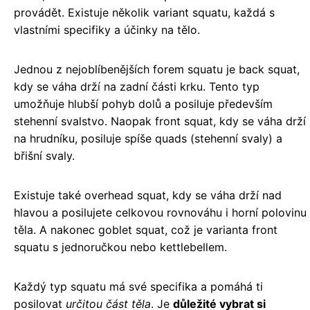
provádět. Existuje několik variant squatu, každá s
vlastními specifiky a účinky na tělo.
Jednou z nejoblíbenějších forem squatu je back squat,
kdy se váha drží na zadní části krku. Tento typ
umožňuje hlubší pohyb dolů a posiluje především
stehenní svalstvo. Naopak front squat, kdy se váha drží
na hrudníku, posiluje spíše quads (stehenní svaly) a
břišní svaly.
Existuje také overhead squat, kdy se váha drží nad
hlavou a posilujete celkovou rovnováhu i horní polovinu
těla. A nakonec goblet squat, což je varianta front
squatu s jednoručkou nebo kettlebellem.
Každý typ squatu má své specifika a pomáhá ti
posilovat
určitou část těla
. Je
důležité vybrat si