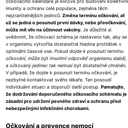
očkovacího kalendáře je klíčové pro budování kolektivní
imunity a ochranu celé populace, zejména těch
nejzranitelnějších jedinců.
Změna termínu očkování, ať
už se jedná o posunutí první dávky, nebo přeočkování,
může mít vliv na účinnost vakcíny.
Je důležité si
uvědomit, že očkovací schéma je nastaveno tak, aby se
v organismu vytvořila dostatečná hladina protilátek v
optimální časové ose.
Pokud dojde k posunutí termínu
očkování, může být imunitní odpověď organismu slabší,
a očkovaný jedinec tak nemusí být dostatečně chráněn.
V případě, že dojde k posunutí termínu očkování, je
nezbytné kontaktovat svého lékaře. Ten posoudí
individuální situaci a doporučí další postup.
Pamatujte,
že dodržování doporučeného očkovacího schématu je
zásadní pro udržení pevného zdraví a ochranu před
nebezpečnými infekčními chorobami.
Očkování a prevence nemocí