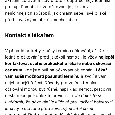
aktuální zdravotní stav dítěte a doporučí nejvhodnější
postup. Pamatujte, že očkování je jedním z
nejúčinnějších způsobů, jak chránit sebe i své blízké
před závažnými infekčními chorobami.
Kontakt s lékařem
V případě potřeby změny termínu očkování, ať už se
jedná o očkování proti jakékoli nemoci, je vždy
nejlepší
kontaktovat svého praktického lékaře nebo očkovací
centrum
, kde jste byli na očkování objednáni.
Lékař
vám sdělí možnosti posunutí termínu
a zvolí s vámi
nejvhodnější řešení. Důvody pro změnu termínu
očkování mohou být různé, například nemoc, pracovní
cesta nebo jiné důležité povinnosti.
Je důležité si
uvědomit, že očkování je klíčové pro udržení kolektivní
imunity a ochranu před závažnými infekčními
chorobami.
Proto je v případě jakýchkoli komplikací či