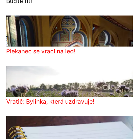
Buďte fit!
Plekanec se vrací na led!
Vratič: Bylinka, která uzdravuje!