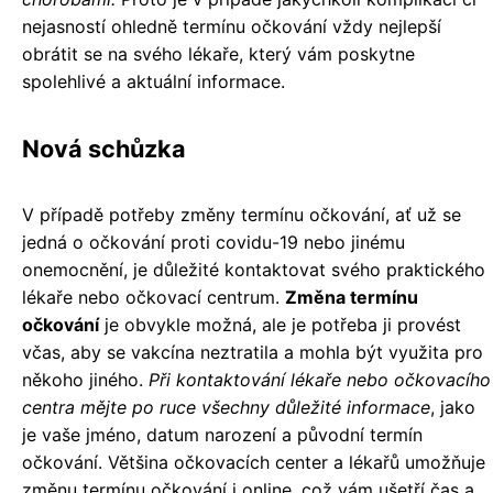
nejasností ohledně termínu očkování vždy nejlepší
obrátit se na svého lékaře, který vám poskytne
spolehlivé a aktuální informace.
Nová schůzka
V případě potřeby změny termínu očkování, ať už se
jedná o očkování proti covidu-19 nebo jinému
onemocnění, je důležité kontaktovat svého praktického
lékaře nebo očkovací centrum.
Změna termínu
očkování
je obvykle možná, ale je potřeba ji provést
včas, aby se vakcína neztratila a mohla být využita pro
někoho jiného.
Při kontaktování lékaře nebo očkovacího
centra mějte po ruce všechny důležité informace
, jako
je vaše jméno, datum narození a původní termín
očkování. Většina očkovacích center a lékařů umožňuje
změnu termínu očkování i online, což vám ušetří čas a