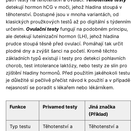
detekují hormon hCG v moči, jehož hladina stoupá v
těhotenství. Dostupné jsou v mnoha variantách, od
klasických proužkových testů až po digitální s týdenním
určením.
Ovulační testy
fungují na podobném principu,
ale detekují luteinizační hormon (LH), jehož hladina
prudce stoupá těsně před ovulací. Pomáhají tak určit
plodné dny a zvýšit šanci na početí. Kromě těchto
základních typů existují i testy pro detekci pohlavních
chorob, test intolerance laktózy, nebo testy ze slin pro
zjištění hladiny hormonů. Před použitím jakéhokoli testu
je důležité si pečlivě přečíst návod k použití a v případě
nejasností se poradit s lékařem nebo lékárníkem.
Funkce
Privamed testy
Jiná značka
(Příklad)
Typ testu
Těhotenství a
Těhotenství a