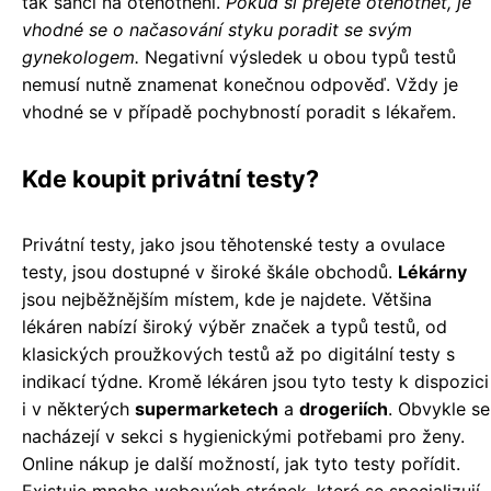
tak šanci na otěhotnění.
Pokud si přejete otěhotnět, je
vhodné se o načasování styku poradit se svým
gynekologem.
Negativní výsledek u obou typů testů
nemusí nutně znamenat konečnou odpověď. Vždy je
vhodné se v případě pochybností poradit s lékařem.
Kde koupit privátní testy?
Privátní testy, jako jsou těhotenské testy a ovulace
testy, jsou dostupné v široké škále obchodů.
Lékárny
jsou nejběžnějším místem, kde je najdete. Většina
lékáren nabízí široký výběr značek a typů testů, od
klasických proužkových testů až po digitální testy s
indikací týdne. Kromě lékáren jsou tyto testy k dispozici
i v některých
supermarketech
a
drogeriích
. Obvykle se
nacházejí v sekci s hygienickými potřebami pro ženy.
Online nákup je další možností, jak tyto testy pořídit.