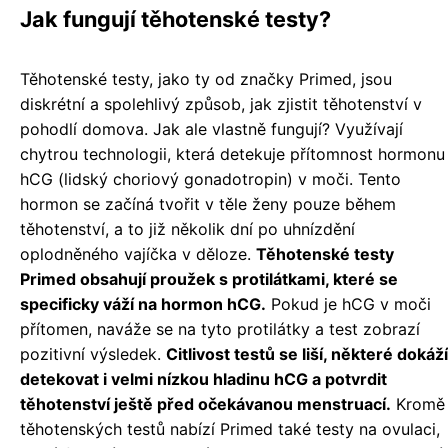
Jak fungují těhotenské testy?
Těhotenské testy, jako ty od značky Primed, jsou
diskrétní a spolehlivý způsob, jak zjistit těhotenství v
pohodlí domova. Jak ale vlastně fungují? Využívají
chytrou technologii, která detekuje přítomnost hormonu
hCG (lidský choriový gonadotropin) v moči. Tento
hormon se začíná tvořit v těle ženy pouze během
těhotenství, a to již několik dní po uhnízdění
oplodněného vajíčka v děloze.
Těhotenské testy
Primed obsahují proužek s protilátkami, které se
specificky váží na hormon hCG.
Pokud je hCG v moči
přítomen, naváže se na tyto protilátky a test zobrazí
pozitivní výsledek.
Citlivost testů se liší, některé dokáží
detekovat i velmi nízkou hladinu hCG a potvrdit
těhotenství ještě před očekávanou menstruací.
Kromě
těhotenských testů nabízí Primed také testy na ovulaci,