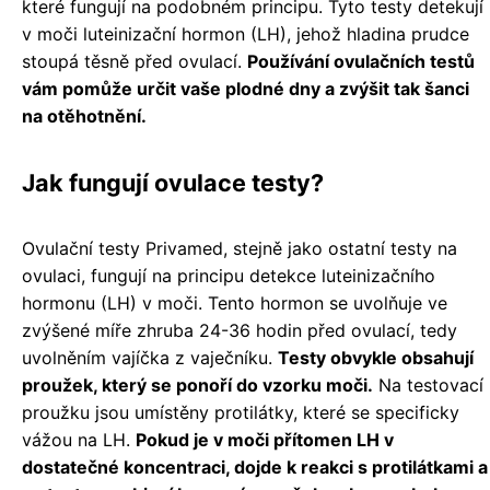
které fungují na podobném principu. Tyto testy detekují
v moči luteinizační hormon (LH), jehož hladina prudce
stoupá těsně před ovulací.
Používání ovulačních testů
vám pomůže určit vaše plodné dny a zvýšit tak šanci
na otěhotnění.
Jak fungují ovulace testy?
Ovulační testy Privamed, stejně jako ostatní testy na
ovulaci, fungují na principu detekce luteinizačního
hormonu (LH) v moči. Tento hormon se uvolňuje ve
zvýšené míře zhruba 24-36 hodin před ovulací, tedy
uvolněním vajíčka z vaječníku.
Testy obvykle obsahují
proužek, který se ponoří do vzorku moči.
Na testovací
proužku jsou umístěny protilátky, které se specificky
vážou na LH.
Pokud je v moči přítomen LH v
dostatečné koncentraci, dojde k reakci s protilátkami a