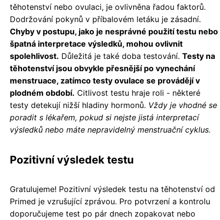
těhotenství nebo ovulaci, je ovlivněna řadou faktorů.
Dodržování pokynů v příbalovém letáku je zásadní.
Chyby v postupu, jako je nesprávné použití testu nebo
špatná interpretace výsledků, mohou ovlivnit
spolehlivost.
Důležitá je také doba testování.
Testy na
těhotenství jsou obvykle přesnější po vynechání
menstruace, zatímco testy ovulace se provádějí v
plodném období.
Citlivost testu hraje roli - některé
testy detekují nižší hladiny hormonů.
Vždy je vhodné se
poradit s lékařem, pokud si nejste jistá interpretací
výsledků nebo máte nepravidelný menstruační cyklus.
Pozitivní výsledek testu
Gratulujeme! Pozitivní výsledek testu na těhotenství od
Primed je vzrušující zprávou. Pro potvrzení a kontrolu
doporučujeme test po pár dnech zopakovat nebo