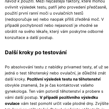
návod k použití.
Mezi nejčastější faktory, které mohou
ovlivnit výsledek testu, patří jeho provedení předčasně,
použití první ranní moči u ovulačních testů
(nedoporučuje se) nebo naopak příliš zředěná moč. V
případě pochybností nebo nejasností je vhodné se
obrátit na svého lékaře, který vám poskytne odborné
konzultace a další postup.
Další kroky po testování
Po absolvování testu z nabídky privamed testy, ať už se
jedná o test těhotenský nebo ovulační, je důležité znát
další kroky.
Pozitivní výsledek testu na těhotenství
obvykle znamená, že je čas kontaktovat vašeho
gynekologa. Ten vám potvrdí těhotenství a probere s
vámi další postup.
V případě pozitivního výsledku
ovulace
vám test pomohl určit vaše plodné dny. Zvýšíte