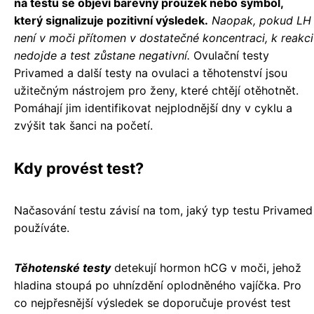
na testu se objeví barevný proužek nebo symbol,
který signalizuje pozitivní výsledek.
Naopak, pokud LH
není v moči přítomen v dostatečné koncentraci, k reakci
nedojde a test zůstane negativní.
Ovulační testy
Privamed a další testy na ovulaci a těhotenství jsou
užitečným nástrojem pro ženy, které chtějí otěhotnět.
Pomáhají jim identifikovat nejplodnější dny v cyklu a
zvýšit tak šanci na početí.
Kdy provést test?
Načasování testu závisí na tom, jaký typ testu Privamed
používáte.
Těhotenské testy
detekují hormon hCG v moči, jehož
hladina stoupá po uhnízdění oplodněného vajíčka. Pro
co nejpřesnější výsledek se doporučuje provést test