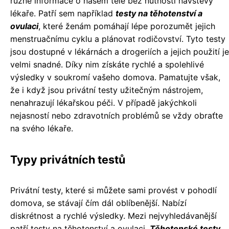
různé informace o našem těle bez nutnosti návštěvy
lékaře. Patří sem například
testy na těhotenství a
ovulaci
, které ženám pomáhají lépe porozumět jejich
menstruačnímu cyklu a plánovat rodičovství. Tyto testy
jsou dostupné v lékárnách a drogeriích a jejich použití je
velmi snadné. Díky nim získáte rychlé a spolehlivé
výsledky v soukromí vašeho domova. Pamatujte však,
že i když jsou privátní testy užitečným nástrojem,
nenahrazují lékařskou péči. V případě jakýchkoli
nejasností nebo zdravotních problémů se vždy obraťte
na svého lékaře.
Typy privátních testů
Privátní testy, které si můžete sami provést v pohodlí
domova, se stávají čím dál oblíbenější. Nabízí
diskrétnost a rychlé výsledky. Mezi nejvyhledávanější
patří testy na těhotenství a ovulaci.
Těhotenské testy