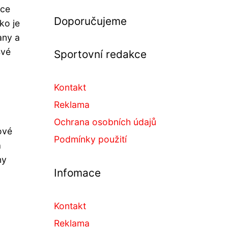
jce
Doporučujeme
ko je
any a
své
Sportovní redakce
Kontakt
Reklama
Ochrana osobních údajů
ové
Podmínky použití
á
ny
Infomace
Kontakt
Reklama