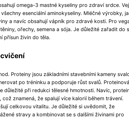
bsahují omega-3 mastné kyseliny pro zdraví srdce. Ve
 všechny esenciální aminokyseliny. Mléčné výrobky, ja
viny a navíc obsahují vápník pro zdravé kosti. Pro veg
ěniny, ořechy, semena a sója. Je důležité zařadit do 
 přísun živin do těla.
cvičení
od. Proteiny jsou základními stavebními kameny sval
nerovat po tréninku a podporuje růst svalů. Proteinov
e důležité při redukci tělesné hmotnosti. Navíc, protei
, což znamená, že spalují více kalorií během trávení.
ují celkovou vitalitu. Je důležité si uvědomit, že
žené stravy a kombinovat se s dalšími živinami pro