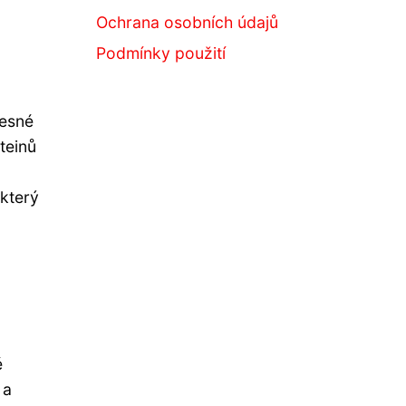
Ochrana osobních údajů
Podmínky použití
lesné
teinů
 který
é
 a