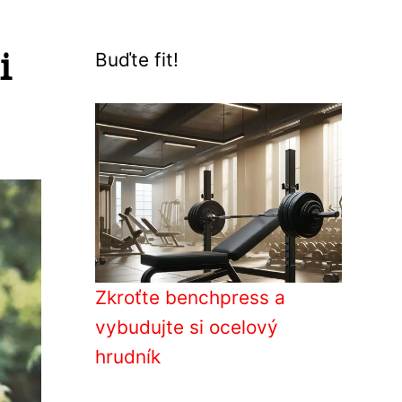
i
Buďte fit!
Zkroťte benchpress a
vybudujte si ocelový
hrudník