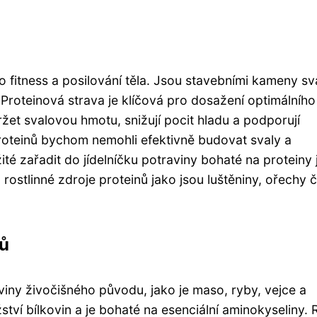
ro fitness a posilování těla. Jsou stavebními kameny sv
. Proteinová strava je klíčová pro dosažení optimálního
ržet svalovou hmotu, snižují pocit hladu a podporují
roteinů bychom nemohli efektivně budovat svaly a
žité zařadit do jídelníčku potraviny bohaté na proteiny
ostlinné zdroje proteinů jako jsou luštěniny, ořechy č
nů
viny živočišného původu, jako je maso, ryby, vejce a
í bílkovin a je bohaté na esenciální aminokyseliny. 