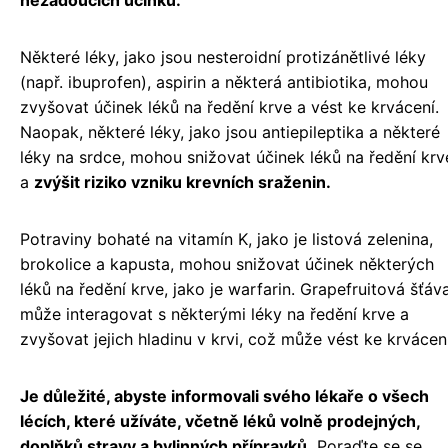
nežádoucích účinků.
Některé léky, jako jsou nesteroidní protizánětlivé léky
(např. ibuprofen), aspirin a některá antibiotika, mohou
zvyšovat účinek léků na ředění krve a vést ke krvácení.
Naopak, některé léky, jako jsou antiepileptika a některé
léky na srdce, mohou snižovat účinek léků na ředění krv
a
zvýšit riziko vzniku krevních sraženin.
Potraviny bohaté na vitamín K, jako je listová zelenina,
brokolice a kapusta, mohou snižovat účinek některých
léků na ředění krve, jako je warfarin. Grapefruitová šťáv
může interagovat s některými léky na ředění krve a
zvyšovat jejich hladinu v krvi, což může vést ke krvácení
Je důležité, abyste informovali svého lékaře o všech
lécích, které užíváte, včetně léků volně prodejných,
doplňků stravy a bylinných přípravků.
Poraďte se se