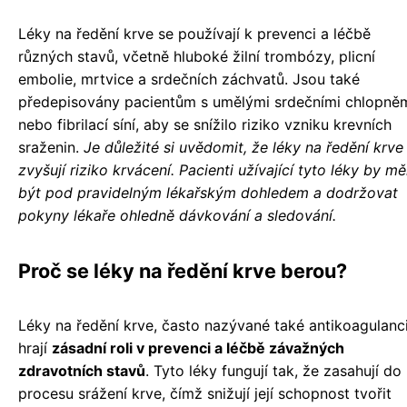
Léky na ředění krve se používají k prevenci a léčbě
různých stavů, včetně hluboké žilní trombózy, plicní
embolie, mrtvice a srdečních záchvatů. Jsou také
předepisovány pacientům s umělými srdečními chlopně
nebo fibrilací síní, aby se snížilo riziko vzniku krevních
sraženin.
Je důležité si uvědomit, že léky na ředění krve
zvyšují riziko krvácení. Pacienti užívající tyto léky by měl
být pod pravidelným lékařským dohledem a dodržovat
pokyny lékaře ohledně dávkování a sledování.
Proč se léky na ředění krve berou?
Léky na ředění krve, často nazývané také antikoagulanci
hrají
zásadní roli v prevenci a léčbě závažných
zdravotních stavů
. Tyto léky fungují tak, že zasahují do
procesu srážení krve, čímž snižují její schopnost tvořit