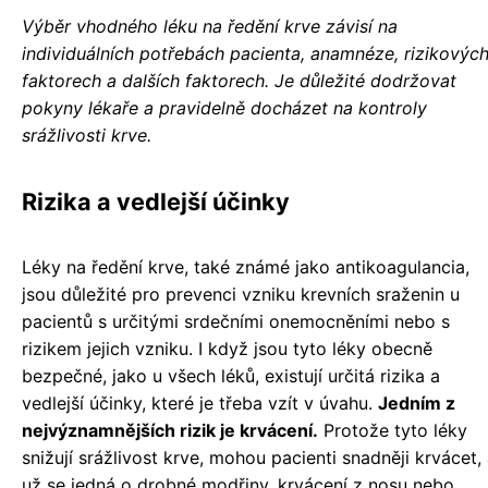
Výběr vhodného léku na ředění krve závisí na
individuálních potřebách pacienta, anamnéze, rizikovýc
faktorech a dalších faktorech.
Je důležité dodržovat
pokyny lékaře a pravidelně docházet na kontroly
srážlivosti krve.
Rizika a vedlejší účinky
Léky na ředění krve, také známé jako antikoagulancia,
jsou důležité pro prevenci vzniku krevních sraženin u
pacientů s určitými srdečními onemocněními nebo s
rizikem jejich vzniku. I když jsou tyto léky obecně
bezpečné, jako u všech léků, existují určitá rizika a
vedlejší účinky, které je třeba vzít v úvahu.
Jedním z
nejvýznamnějších rizik je krvácení.
Protože tyto léky
snižují srážlivost krve, mohou pacienti snadněji krvácet, 
už se jedná o drobné modřiny, krvácení z nosu nebo