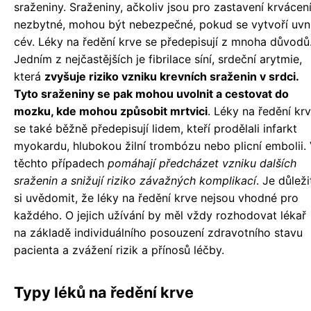
sraženiny. Sraženiny, ačkoliv jsou pro zastavení krvácen
nezbytné, mohou být nebezpečné, pokud se vytvoří uvni
cév. Léky na ředění krve se předepisují z mnoha důvodů
Jedním z nejčastějších je fibrilace síní, srdeční arytmie,
která
zvyšuje riziko vzniku krevních sraženin v srdci.
Tyto sraženiny se pak mohou uvolnit a cestovat do
mozku, kde mohou způsobit mrtvici
. Léky na ředění kr
se také běžně předepisují lidem, kteří prodělali infarkt
myokardu, hlubokou žilní trombózu nebo plicní embolii.
těchto případech
pomáhají předcházet vzniku dalších
sraženin a snižují riziko závažných komplikací
. Je důleži
si uvědomit, že léky na ředění krve nejsou vhodné pro
každého. O jejich užívání by měl vždy rozhodovat lékař
na základě individuálního posouzení zdravotního stavu
pacienta a zvážení rizik a přínosů léčby.
Typy léků na ředění krve