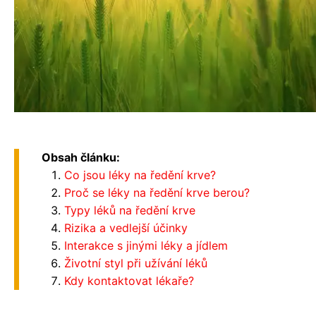
Obsah článku:
Co jsou léky na ředění krve?
Proč se léky na ředění krve berou?
Typy léků na ředění krve
Rizika a vedlejší účinky
Interakce s jinými léky a jídlem
Životní styl při užívání léků
Kdy kontaktovat lékaře?