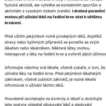
fyzické aktivitě, ale vyhněte se kontaktním sportům a
aktivitám s vysokým rizikem zranění.
I drobná poranění
mohou při užívání léků na ředění krve vést k většímu
krvácení.
Před užitím jakýchkoli volně prodejných léků, doplňků
stravy nebo bylinných přípravků se poraďte se svým
lékařem nebo lékárníkem. Některé látky mohou
interagovat s léky na ředění krve a ovlivnit jejich účinnos
Informujte všechny své lékaře, včetně zubaře, o tom, že
užíváte léky na ředění krve. Před jakýmkoli lékařským
zákrokem, včetně zubních zákroků, je nutné lékaře
informovat o užívání těchto léků.
Pravidelně docházejte na kontroly k lékaři a dodržujte
jeho pokyny ohledně dávkování léků a sledování