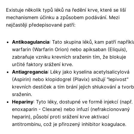
Existuje několik typů léků na ředění krve, které se liší
mechanismem účinku a způsobem podávání. Mezi
nejčastěji předepisované patří:
Antikoagulancia
: Tato skupina léků, kam patří napřík
warfarin (Warfarin Orion) nebo apiksaban (Eliquis),
zabraňuje vzniku krevních sraženin tím, že blokuje
určité faktory srážení krve.
Antiagregancia
: Léky jako kyselina acetylsalicylová
(Aspirin) nebo klopidogrel (Plavix) snižují "lepivost"
krevních destiček a tím brání jejich shlukování a tvor
sraženin.
Hepariny
: Tyto léky, dostupné ve formě injekcí (např.
enoxaparin - Clexane) nebo infuzí (nefrakcionovaný
heparin), působí proti srážení krve aktivací
antitrombinu, což je přirozený inhibitor koagulace.