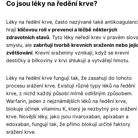
Co jsou léky na ředění krve?
Léky na ředění krve, často nazývané také antikoagulanci
hrají
klíčovou roli v prevenci a léčbě některých
zdravotních stavů
. Tyto léky neředí krev v pravém slov
smyslu, ale
zabrňují tvorbě krevních sraženin nebo jeji
zvětšování
. Krevní sraženiny vznikají, když se krevní
destičky a bílkoviny v krvi shlukují a vytvářejí hmotu.
Léky na ředění krve fungují tak, že zasahují do tohoto
procesu srážení krve. Existují různé typy léků na ředění
krve, z nichž každý působí mírně odlišným způsobem.
Warfarin, jeden z nejznámějších léků na ředění krve,
blokuje účinek vitaminu K, který je nezbytný pro srážení
krve. Novější léky, jako jsou rivaroxaban, apixaban a
edoxaban, fungují tak, že přímo blokují určité faktory
srážení krve.