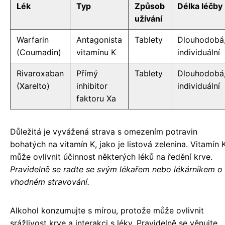
Lék
Typ
Způsob
Délka léčby
užívání
Warfarin
Antagonista
Tablety
Dlouhodobá
(Coumadin)
vitamínu K
individuální
Rivaroxaban
Přímý
Tablety
Dlouhodobá
(Xarelto)
inhibitor
individuální
faktoru Xa
Důležitá je vyvážená strava s omezením potravin
bohatých na vitamín K, jako je listová zelenina. Vitamín 
může ovlivnit účinnost některých léků na ředění krve.
Pravidelně se radte se svým lékařem nebo lékárníkem o
vhodném stravování.
Alkohol konzumujte s mírou, protože může ovlivnit
srážlivost krve a interakci s léky. Pravidelně se věnujte