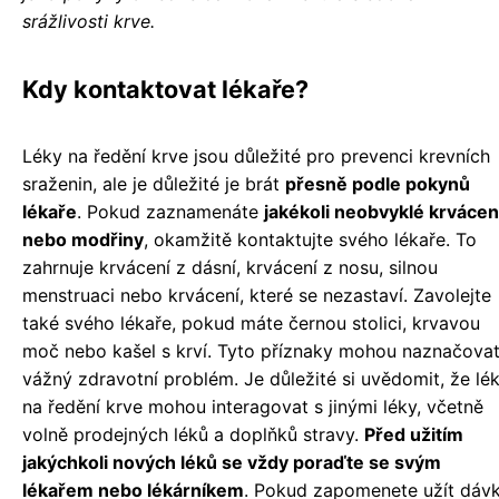
srážlivosti krve.
Kdy kontaktovat lékaře?
Léky na ředění krve jsou důležité pro prevenci krevních
sraženin, ale je důležité je brát
přesně podle pokynů
lékaře
. Pokud zaznamenáte
jakékoli neobvyklé krvácen
nebo modřiny
, okamžitě kontaktujte svého lékaře. To
zahrnuje krvácení z dásní, krvácení z nosu, silnou
menstruaci nebo krvácení, které se nezastaví. Zavolejte
také svého lékaře, pokud máte černou stolici, krvavou
moč nebo kašel s krví. Tyto příznaky mohou naznačova
vážný zdravotní problém. Je důležité si uvědomit, že lé
na ředění krve mohou interagovat s jinými léky, včetně
volně prodejných léků a doplňků stravy.
Před užitím
jakýchkoli nových léků se vždy poraďte se svým
lékařem nebo lékárníkem
. Pokud zapomenete užít dáv