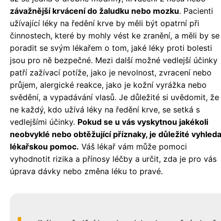
závažnější krvácení do žaludku nebo mozku
. Pacienti
užívající léky na ředění krve by měli být opatrní při
činnostech, které by mohly vést ke zranění, a měli by se
poradit se svým lékařem o tom, jaké léky proti bolesti
jsou pro ně bezpečné. Mezi další možné vedlejší účinky
patří zažívací potíže, jako je nevolnost, zvracení nebo
průjem, alergické reakce, jako je kožní vyrážka nebo
svědění, a vypadávání vlasů. Je důležité si uvědomit, že
ne každý, kdo užívá léky na ředění krve, se setká s
vedlejšími účinky.
Pokud se u vás vyskytnou jakékoli
neobvyklé nebo obtěžující příznaky, je důležité vyhleda
lékařskou pomoc.
Váš lékař vám může pomoci
vyhodnotit rizika a přínosy léčby a určit, zda je pro vás
úprava dávky nebo změna léku to pravé.