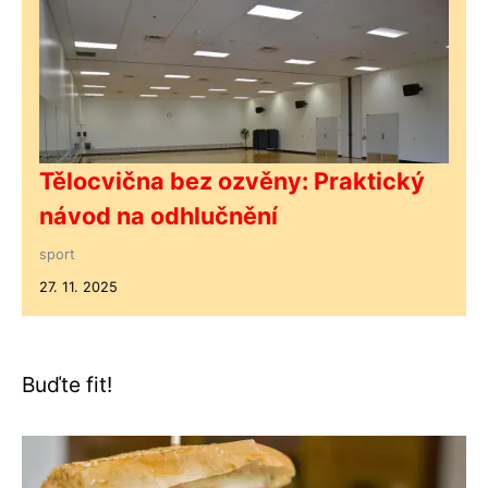
Tělocvična bez ozvěny: Praktický
návod na odhlučnění
sport
27. 11. 2025
Buďte fit!