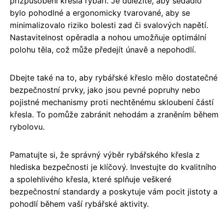
přizpůsobení křesla rybáři. Je důležité, aby sedadlo
bylo pohodlné a ergonomicky tvarované, aby se
minimalizovalo riziko bolesti zad či svalových napětí.
Nastavitelnost opěradla a nohou umožňuje optimální
polohu těla, což může předejít únavě a nepohodlí.
Dbejte také na to, aby rybářské křeslo mělo dostatečné
bezpečnostní prvky, jako jsou pevné popruhy nebo
pojistné mechanismy proti nechtěnému skloubení částí
křesla. To pomůže zabránit nehodám a zraněním během
rybolovu.
Pamatujte si, že správný výběr rybářského křesla z
hlediska bezpečnosti je klíčový. Investujte do kvalitního
a spolehlivého křesla, které splňuje veškeré
bezpečnostní standardy a poskytuje vám pocit jistoty a
pohodlí během vaší rybářské aktivity.