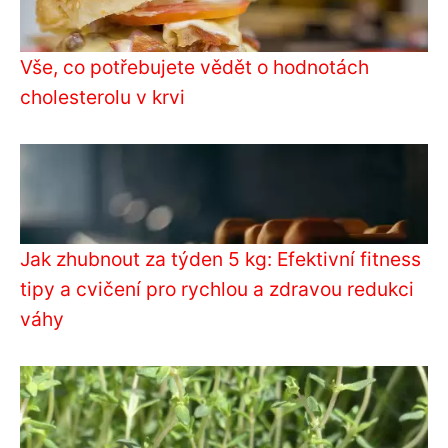
Vše, co potřebujete vědět o hodnotách
cholesterolu v krvi
Jak zhubnout za týden 5 kg: Efektivní fitness
tipy a cvičení pro rychlou a zdravou redukci
váhy