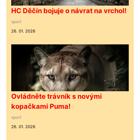
HC Děčín bojuje o návrat na vrchol!
sport
26. 01. 2026
Ovládněte trávník s novými
kopačkami Puma!
sport
26. 01. 2026