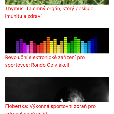
Thymus: Tajemný orgán, který posiluje
imunitu a zdraví
Revoluční elektronické zařízení pro
sportovce: Rondo Go v akci!
Flobertka: Výkonná sportovní zbraň pro
adrenalinové vyžití