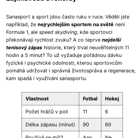
Sanasport a sport jdou často ruku v ruce. Věděli jste
například, že
nejrychlejším sportem na světě
není
Formule 1, ale
speed skydiving
, kde sportovci
překonávají rychlost zvuku? A co teprve
nejdelší
tenisový zápas
historie, který trval neuvěřitelných 11
hodin a 5 minut? To už vyžaduje pořádnou dávku
fyzické i psychické odolnosti, kterou sportovcům
pomáhá udržovat i správná životospráva a regenerace,
kam spadá i využívání sanasportu.
Vlastnost
Fotbal
Hokej
Počet hráčů v poli
11
6
Délka zápasu (minut)
90
60
Používá se míč?
Ano
Ne