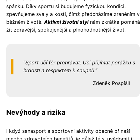
spánku. Díky sportu si budujeme fyzickou kondici,
zpevňujeme svaly a kosti, čímž předcházíme zraněním v
běžném životě.
Aktivní životní styl
nám zkrátka pomáhá
žít zdravější, spokojenější a plnohodnotnější život.
Sport učí fér prohrávat. Učí přijímat porážku s
hrdostí a respektem k soupeři.
Zdeněk Pospíšil
Nevýhody a rizika
I když sanasport a sportovní aktivity obecně přináší
mnoho zdravotních benefitů, je důležité si uvědomit i