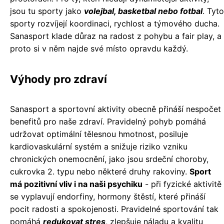
jsou tu sporty jako
volejbal, basketbal nebo fotbal
. Tyto
sporty rozvíjejí koordinaci, rychlost a týmového ducha.
Sanasport klade důraz na radost z pohybu a fair play, a
proto si v něm najde své místo opravdu každý.
Výhody pro zdraví
Sanasport a sportovní aktivity obecně přináší nespočet
benefitů pro naše zdraví. Pravidelný pohyb pomáhá
udržovat optimální tělesnou hmotnost, posiluje
kardiovaskulární systém a snižuje riziko vzniku
chronických onemocnění, jako jsou srdeční choroby,
cukrovka 2. typu nebo některé druhy rakoviny.
Sport
má pozitivní vliv i na naši psychiku
- při fyzické aktivitě
se vyplavují endorfiny, hormony štěstí, které přináší
pocit radosti a spokojenosti. Pravidelné sportování tak
pomáhá
redukovat stres
, zlepšuje náladu a kvalitu