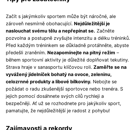
Začít s jakýmkoliv sportem může být náročné, ale
zároveň nesmírně obohacující.
Nejdůležitější je
naslouchat svému tělu a nepřepínat se.
Začněte
pozvolna a postupně zvyšujte intenzitu a délku tréninků.
Před každým tréninkem se důkladně protáhněte, abyste
předešli zraněním.
Nezapomínejte na pitný režim
–
během sportovní aktivity je důležité doplňovat tekutiny.
Strava hraje v sanasportu klíčovou roli.
Zaměřte se na
vyvážený jídelníček bohatý na ovoce, zeleninu,
celozrnné produkty a libové bílkoviny.
Nebojte se
požádat o radu zkušenější sportovce nebo trenéra. S
jejich pomocí dosáhnete svých cílů rychleji a
bezpečněji. Ať už se rozhodnete pro jakýkoliv sport,
pamatujte, že nejdůležitější je radost z pohybu!
Zajímavosti a rekordy