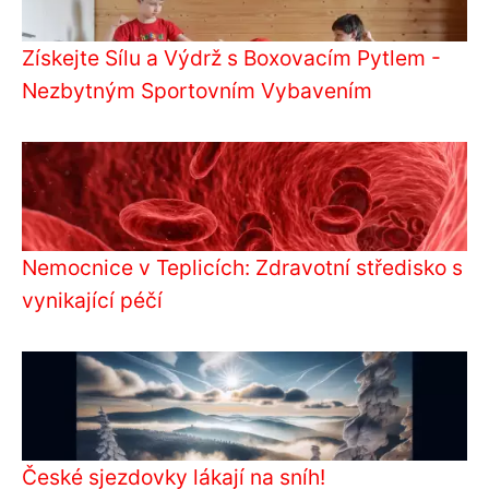
Získejte Sílu a Výdrž s Boxovacím Pytlem -
Nezbytným Sportovním Vybavením
Nemocnice v Teplicích: Zdravotní středisko s
vynikající péčí
České sjezdovky lákají na sníh!