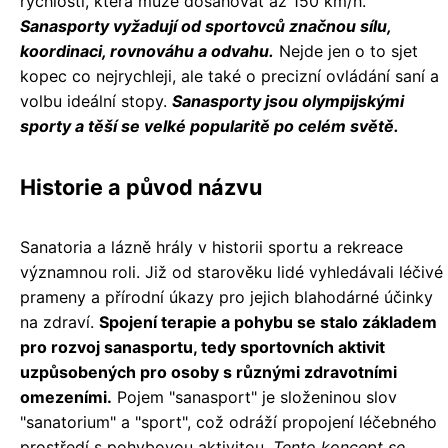
rychlostí, která může dosahovat až 150 km/h.
Sanasporty vyžadují od sportovců značnou sílu,
koordinaci, rovnováhu a odvahu.
Nejde jen o to sjet
kopec co nejrychleji, ale také o precizní ovládání saní a
volbu ideální stopy.
Sanasporty jsou olympijskými
sporty a těší se velké popularitě po celém světě.
Historie a původ názvu
Sanatoria a lázně hrály v historii sportu a rekreace
významnou roli. Již od starověku lidé vyhledávali léčivé
prameny a přírodní úkazy pro jejich blahodárné účinky
na zdraví.
Spojení terapie a pohybu se stalo základem
pro rozvoj sanasportu, tedy sportovních aktivit
uzpůsobených pro osoby s různými zdravotními
omezeními.
Pojem "sanasport" je složeninou slov
"sanatorium" a "sport", což odráží propojení léčebného
prostředí s pohybovou aktivitou.
Tento koncept se