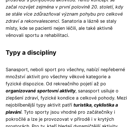
začal rozvíjet zejména v první polovině 20. století, kdy
se stále více zdůrazňoval význam pohybu pro celkové
zdraví a rekonvalescenci.
Sanatoria a lázně se staly
místy, kde se pacienti nejen léčili, ale také aktivně
věnovali sportu a rehabilitaci.
Typy a disciplíny
Sanasport, neboli sport pro všechny, nabízí nepřeberné
množství aktivit pro všechny věkové kategorie a
fyzické dispozice. Od rekreačního pojetí až po
organizované sportovní aktivity
, sanasport usiluje o
zlepšení zdraví, fyzické kondice a celkové pohody. Mezi
nejoblíbenější typy aktivit patří
turistika, cyklistika a
plavání
. Tyto sporty jsou vhodné pro začátečníky i
pokročilé a lze je provozovat v přírodě i v krytých
prostorách. Pro ty, kteří hledají dynamičtější aktivity,