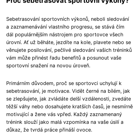
Proč sebetrasovat sportovní výkony?
Sebetrasování sportovních výkonů, neboli sledování
a zaznamenávání vlastního progresu, se stává čím
dál populárnějším nástrojem pro sportovce všech
úrovní. Ať už běháte, jezdíte na kole, plavete nebo se
věnujete posilování, pečlivé sledování vašich tréninků
vám může přinést řadu benefitů a posunout vaše
sportovní snažení na novou úroveň.
Primárním důvodem, proč se sportovci uchylují k
sebetrasování, je motivace. Vidět černé na bílém, jak
se zlepšujete, jak zvládáte delší vzdálenosti, zvedáte
těžší váhy nebo dosahujete kratších časů, je nesmírně
motivující a žene vás vpřed. Každý zaznamenaný
trénink slouží jako malá vzpomínka na vaše úsilí a
důkaz, že tvrdá práce přináší ovoce.