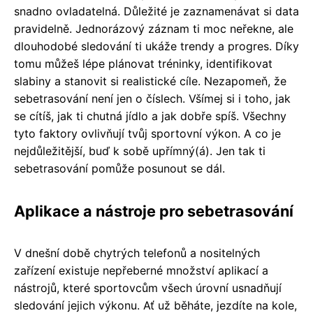
snadno ovladatelná. Důležité je zaznamenávat si data
pravidelně. Jednorázový záznam ti moc neřekne, ale
dlouhodobé sledování ti ukáže trendy a progres. Díky
tomu můžeš lépe plánovat tréninky, identifikovat
slabiny a stanovit si realistické cíle. Nezapomeň, že
sebetrasování není jen o číslech. Všímej si i toho, jak
se cítíš, jak ti chutná jídlo a jak dobře spíš. Všechny
tyto faktory ovlivňují tvůj sportovní výkon. A co je
nejdůležitější, buď k sobě upřímný(á). Jen tak ti
sebetrasování pomůže posunout se dál.
Aplikace a nástroje pro sebetrasování
V dnešní době chytrých telefonů a nositelných
zařízení existuje nepřeberné množství aplikací a
nástrojů, které sportovcům všech úrovní usnadňují
sledování jejich výkonu. Ať už běháte, jezdíte na kole,