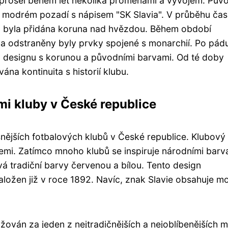
 prošel během let několika proměnami a vývojem. Pův
 modrém pozadí s nápisem "SK Slavia". V průběhu čas
12 byla přidána koruna nad hvězdou. Během období
a odstraněny byly prvky spojené s monarchií. Po pád
mu designu s korunou a původními barvami. Od té doby
na kontinuita s historií klubu.
mi kluby v České republice
ěšnějších fotbalových klubů v České republice. Klubový
zemi. Zatímco mnoho klubů se inspiruje národními barv
á tradiční barvy červenou a bílou. Tento design
 založen již v roce 1892. Navíc, znak Slavie obsahuje mo
žován za jeden z nejtradičnějších a nejoblíbenějších m