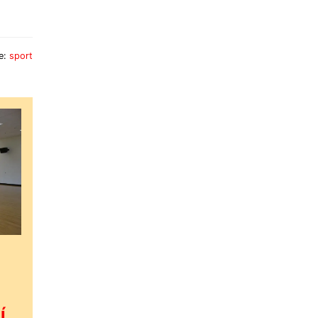
e:
sport
í