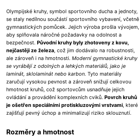
Olympijské kruhy, symbol sportovního ducha a jednoty,
se staly nedílnou součástí sportovního vybavení, včetně
gymnastických pomůcek. Jejich výroba prošla vývojem,
aby splňovala náročné požadavky na odolnost a
bezpečnost.
Původní kruhy byly zhotoveny z kovu,
nejčastěji ze železa
, což jim dodávalo na robustnosti,
ale zároveň i na hmotnosti.
Moderní gymnastické kruhy
se vyrábějí z odolných a lehkých materiálů, jako je
laminát, sklolaminát nebo karbon.
Tyto materiály
zaručují vysokou pevnost a zároveň snižují celkovou
hmotnost kruhů, což sportovcům usnadňuje jejich
ovládání a provádění komplexních cviků.
Povrch kruhů
je ošetřen speciálními protiskluzovými vrstvami
, které
zajišťují pevný úchop a minimalizují riziko sklouznutí.
Rozměry a hmotnost