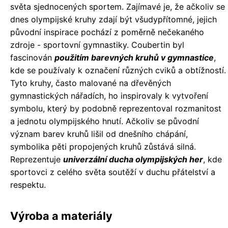
světa sjednocených sportem. Zajímavé je, že ačkoliv se
dnes olympijské kruhy zdají být všudypřítomné, jejich
původní inspirace pochází z poměrně nečekaného
zdroje - sportovní gymnastiky. Coubertin byl
fascinován
použitím barevných kruhů v gymnastice
,
kde se používaly k označení různých cviků a obtížností.
Tyto kruhy, často malované na dřevěných
gymnastických nářadích, ho inspirovaly k vytvoření
symbolu, který by podobně reprezentoval rozmanitost
a jednotu olympijského hnutí. Ačkoliv se původní
význam barev kruhů lišil od dnešního chápání,
symbolika pěti propojených kruhů zůstává silná.
Reprezentuje
univerzální ducha olympijských her
, kde
sportovci z celého světa soutěží v duchu přátelství a
respektu.
Výroba a materiály