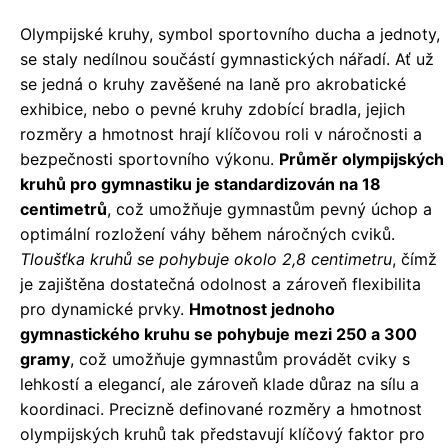
Olympijské kruhy, symbol sportovního ducha a jednoty,
se staly nedílnou součástí gymnastických nářadí. Ať už
se jedná o kruhy zavěšené na laně pro akrobatické
exhibice, nebo o pevné kruhy zdobící bradla, jejich
rozměry a hmotnost hrají klíčovou roli v náročnosti a
bezpečnosti sportovního výkonu.
Průměr olympijských
kruhů pro gymnastiku je standardizován na 18
centimetrů
, což umožňuje gymnastům pevný úchop a
optimální rozložení váhy během náročných cviků.
Tloušťka kruhů se pohybuje okolo 2,8 centimetru
, čímž
je zajištěna dostatečná odolnost a zároveň flexibilita
pro dynamické prvky.
Hmotnost jednoho
gymnastického kruhu se pohybuje mezi 250 a 300
gramy
, což umožňuje gymnastům provádět cviky s
lehkostí a elegancí, ale zároveň klade důraz na sílu a
koordinaci. Precizně definované rozměry a hmotnost
olympijských kruhů tak představují klíčový faktor pro