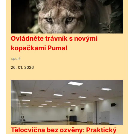
Ovládněte trávník s novými
kopačkami Puma!
sport
26. 01. 2026
Tělocvična bez ozvěny: Praktický