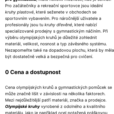
Pro začátečníky a rekreační sportovce jsou ideální
kruhy plastové
, které seženete v obchodech se
sportovním vybavením. Pro náročnější uživatele a
profesionály jsou tu
kruhy dřevěné
, které nabízí
specializované prodejny s gymnastickým náčiním. Při
výběru olympijských kruhů je důležité zohlednit
materiál, velikost, nosnost a typ závěsného systému.
Nezapomeňte také na dopadovou plochu, která by měla
být dostatečně velká a bezpečná pro cvičení.
0 Cena a dostupnost
Cena olympijských kruhů a gymnastických pomůcek se
může značně lišit v závislosti na několika faktorech.
Mezi nejdůležitější patří materiál, značka a prodejce.
Olympijské kruhy
vyrobené z odolného a kvalitního
materiálu, jako je například ocel potažená práškovou