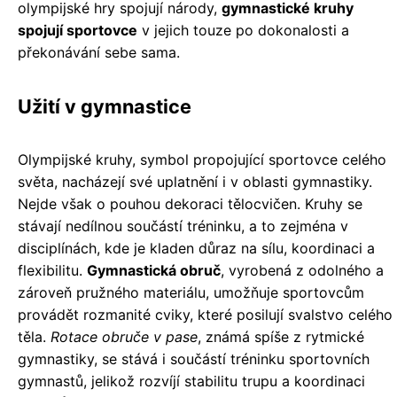
olympijské hry spojují národy,
gymnastické kruhy
spojují sportovce
v jejich touze po dokonalosti a
překonávání sebe sama.
Užití v gymnastice
Olympijské kruhy, symbol propojující sportovce celého
světa, nacházejí své uplatnění i v oblasti gymnastiky.
Nejde však o pouhou dekoraci tělocvičen. Kruhy se
stávají nedílnou součástí tréninku, a to zejména v
disciplínách, kde je kladen důraz na sílu, koordinaci a
flexibilitu.
Gymnastická obruč
, vyrobená z odolného a
zároveň pružného materiálu, umožňuje sportovcům
provádět rozmanité cviky, které posilují svalstvo celého
těla.
Rotace obruče v pase
, známá spíše z rytmické
gymnastiky, se stává i součástí tréninku sportovních
gymnastů, jelikož rozvíjí stabilitu trupu a koordinaci