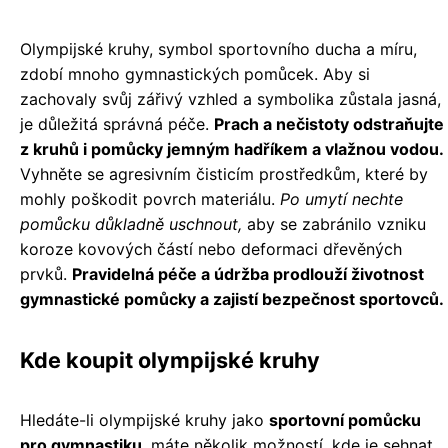
Olympijské kruhy, symbol sportovního ducha a míru,
zdobí mnoho gymnastických pomůcek. Aby si
zachovaly svůj zářivý vzhled a symbolika zůstala jasná,
je důležitá správná péče.
Prach a nečistoty odstraňujte
z kruhů i pomůcky jemným hadříkem a vlažnou vodou.
Vyhněte se agresivním čisticím prostředkům, které by
mohly poškodit povrch materiálu.
Po umytí nechte
pomůcku důkladně uschnout,
aby se zabránilo vzniku
koroze kovových částí nebo deformaci dřevěných
prvků.
Pravidelná péče a údržba prodlouží životnost
gymnastické pomůcky a zajistí bezpečnost sportovců.
Kde koupit olympijské kruhy
Hledáte-li olympijské kruhy jako
sportovní pomůcku
pro gymnastiku
, máte několik možností, kde je sehnat.