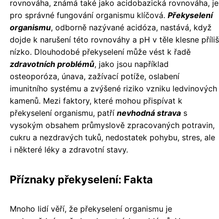
rovnováha, známá také jako acidobazická rovnováha, je
pro správné fungování organismu klíčová.
Překyselení
organismu
, odborně nazývané acidóza, nastává, když
dojde k narušení této rovnováhy a pH v těle klesne příliš
nízko. Dlouhodobé překyselení může vést k řadě
zdravotních problémů
, jako jsou například
osteoporóza, únava, zažívací potíže, oslabení
imunitního systému a zvýšené riziko vzniku ledvinových
kamenů. Mezi faktory, které mohou přispívat k
překyselení organismu, patří
nevhodná strava
s
vysokým obsahem průmyslově zpracovaných potravin,
cukru a nezdravých tuků, nedostatek pohybu, stres, ale
i některé léky a zdravotní stavy.
Příznaky překyselení: Fakta
Mnoho lidí věří, že překyselení organismu je