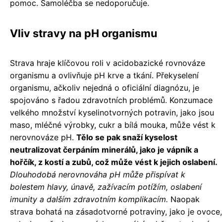
pomoc. Samoléčba se nedoporučuje.
Vliv stravy na pH organismu
Strava hraje klíčovou roli v acidobazické rovnováze
organismu a ovlivňuje pH krve a tkání. Překyselení
organismu, ačkoliv nejedná o oficiální diagnózu, je
spojováno s řadou zdravotních problémů. Konzumace
velkého množství kyselinotvorných potravin, jako jsou
maso, mléčné výrobky, cukr a bílá mouka, může vést k
nerovnováze pH.
Tělo se pak snaží kyselost
neutralizovat čerpáním minerálů, jako je vápník a
hořčík, z kostí a zubů, což může vést k jejich oslabení.
Dlouhodobá nerovnováha pH může přispívat k
bolestem hlavy, únavě, zažívacím potížím, oslabení
imunity a dalším zdravotním komplikacím.
Naopak
strava bohatá na zásadotvorné potraviny, jako je ovoce,