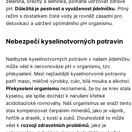
zelenina, ořechy a semínka, pomáhá udržovat zdravé
pH.
Důležitá je pestrost a vyváženost jídelníčku.
Pitný
režim s dostatkem čisté vody je rovněž zásadní pro
detoxikaci a udržení optimálního pH organismu.
Nebezpečí kyselinotvorných potravin
Nadbytek kyselinotvorných potravin v našem jídelníčku
může vést k nerovnováze pH v organismu, tzv.
překyselení. Mezi nejčastější kyselinotvorné potraviny
patří maso, mléčné výrobky, cukr, bílá mouka a alkohol.
Překyselení organismu
neznamená, že by se krev stala
kyselou, ale spíše dochází k narušení křehké
acidobazické rovnováhy. Náš organismus se snaží tento
stav kompenzovat čerpáním minerálů, jako je vápník,
hořčík a draslík, z kostí a zubů. Dlouhodobě to může
vést k
rozvoji zdravotních problémů
, jako je