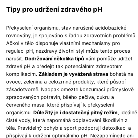
Tipy pro udržení zdravého pH
Překyselení organismu, stav narušené acidobazické
rovnováhy, je spojováno s řadou zdravotních problémů.
Ačkoliv tělo disponuje vlastními mechanismy pro
regulaci pH, nezdravý životní styl může tento proces
narušit.
Dodržování několika tipů
vám pomůže udržet
zdravé pH a předejít tak potenciálním zdravotním
komplikacím.
Základem je vyvážená strava
bohatá na
ovoce, zeleninu a celozrnné produkty, které působí
zásadotvorně. Naopak omezte konzumaci průmyslově
zpracovaných potravin, bílého pečiva, cukru a
červeného masa, které přispívají k překyselení
organismu.
Důležitý je i dostatečný pitný režim
, ideálně
čisté vody, která napomáhá odplavování škodlivin z
těla. Pravidelný pohyb a sport podporují detoxikaci a
přispívají k udržení optimálního pH. Nezapomínejte ani