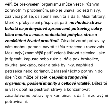
věří, že překyselení organismu může vést k různým
zdravotním problémům, jako je únava, bolesti hlavy,
zažívací potíže, oslabená imunita a další. Mezi faktory,
které k překyselení přispívají, patří
nevhodná strava
bohatá na průmyslově zpracované potraviny, cukry,
bílou mouku a maso, nedostatek pohybu, stres a
znečištěné životní prostředí
. Zásadotvorné potraviny
nám mohou pomoci navrátit tělu ztracenou rovnováhu.
Mezi nejvýznamnější patří zelená listová zelenina, jako
je špenát, kapusta nebo rukola, dále pak brokolice,
okurka, avokádo, celer a také bylinky, například
petrželka nebo koriandr. Zařazení těchto potravin do
jídelníčku může přispět k
lepšímu fungování
organismu, posílení imunity a celkové vitalitě
. Důležité
je však dbát na pestrost stravy a konzumovat
zásadotvorné potraviny v kombinaci s dalšími zdravými
potravinami.