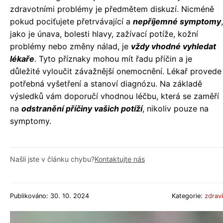
zdravotními problémy je předmětem diskuzí. Nicméně
pokud pociťujete přetrvávající a
nepříjemné symptomy
,
jako je únava, bolesti hlavy, zažívací potíže, kožní
problémy nebo změny nálad, je
vždy vhodné vyhledat
lékaře
. Tyto příznaky mohou mít řadu příčin a je
důležité vyloučit závažnější onemocnění. Lékař provede
potřebná vyšetření a stanoví diagnózu. Na základě
výsledků vám doporučí vhodnou léčbu, která se zaměří
na
odstranění příčiny vašich potíží
, nikoliv pouze na
symptomy.
Našli jste v článku chybu?
Kontaktujte nás
Publikováno: 30. 10. 2024
Kategorie:
zdraví