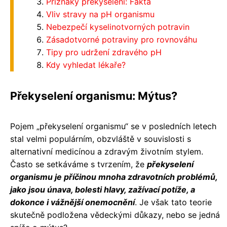
Příznaky překyselení: Fakta
Vliv stravy na pH organismu
Nebezpečí kyselinotvorných potravin
Zásadotvorné potraviny pro rovnováhu
Tipy pro udržení zdravého pH
Kdy vyhledat lékaře?
Překyselení organismu: Mýtus?
Pojem „překyselení organismu“ se v posledních letech
stal velmi populárním, obzvláště v souvislosti s
alternativní medicínou a zdravým životním stylem.
Často se setkáváme s tvrzením, že
překyselení
organismu je příčinou mnoha zdravotních problémů,
jako jsou únava, bolesti hlavy, zažívací potíže, a
dokonce i vážnější onemocnění
. Je však tato teorie
skutečně podložena vědeckými důkazy, nebo se jedná