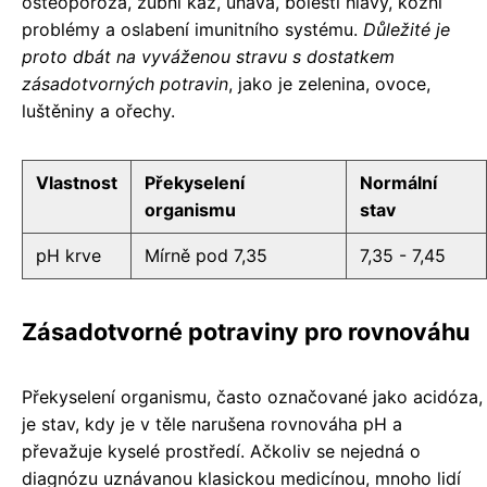
osteoporóza, zubní kaz, únava, bolesti hlavy, kožní
problémy a oslabení imunitního systému.
Důležité je
proto dbát na vyváženou stravu s dostatkem
zásadotvorných potravin
, jako je zelenina, ovoce,
luštěniny a ořechy.
Vlastnost
Překyselení
Normální
organismu
stav
pH krve
Mírně pod 7,35
7,35 - 7,45
Zásadotvorné potraviny pro rovnováhu
Překyselení organismu, často označované jako acidóza,
je stav, kdy je v těle narušena rovnováha pH a
převažuje kyselé prostředí. Ačkoliv se nejedná o
diagnózu uznávanou klasickou medicínou, mnoho lidí