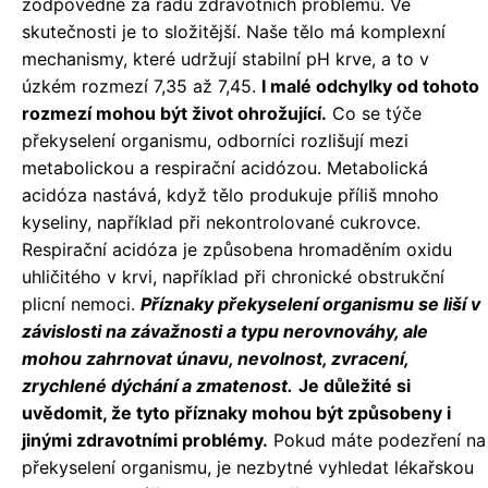
zodpovědné za řadu zdravotních problémů. Ve
skutečnosti je to složitější. Naše tělo má komplexní
mechanismy, které udržují stabilní pH krve, a to v
úzkém rozmezí 7,35 až 7,45.
I malé odchylky od tohoto
rozmezí mohou být život ohrožující.
Co se týče
překyselení organismu, odborníci rozlišují mezi
metabolickou a respirační acidózou. Metabolická
acidóza nastává, když tělo produkuje příliš mnoho
kyseliny, například při nekontrolované cukrovce.
Respirační acidóza je způsobena hromaděním oxidu
uhličitého v krvi, například při chronické obstrukční
plicní nemoci.
Příznaky překyselení organismu se liší v
závislosti na závažnosti a typu nerovnováhy, ale
mohou zahrnovat únavu, nevolnost, zvracení,
zrychlené dýchání a zmatenost.
Je důležité si
uvědomit, že tyto příznaky mohou být způsobeny i
jinými zdravotními problémy.
Pokud máte podezření na
překyselení organismu, je nezbytné vyhledat lékařskou