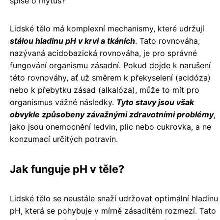
spíše o mýtus?
Lidské tělo má komplexní mechanismy, které udržují
stálou hladinu pH v krvi a tkáních
. Tato rovnováha,
nazývaná acidobazická rovnováha, je pro správné
fungování organismu zásadní. Pokud dojde k narušení
této rovnováhy, ať už směrem k překyselení (acidóza)
nebo k přebytku zásad (alkalóza), může to mít pro
organismus vážné následky.
Tyto stavy jsou však
obvykle způsobeny závažnými zdravotními problémy
,
jako jsou onemocnění ledvin, plic nebo cukrovka, a ne
konzumací určitých potravin.
Jak funguje pH v těle?
Lidské tělo se neustále snaží udržovat optimální hladinu
pH, která se pohybuje v mírně zásaditém rozmezí. Tato