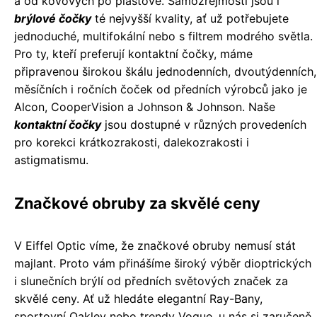
a od kovových po plastové. Samozřejmostí jsou i
brýlové čočky
té nejvyšší kvality, ať už potřebujete
jednoduché, multifokální nebo s filtrem modrého světla.
Pro ty, kteří preferují kontaktní čočky, máme
připravenou širokou škálu jednodenních, dvoutýdenních,
měsíčních i ročních čoček od předních výrobců jako je
Alcon, CooperVision a Johnson & Johnson. Naše
kontaktní čočky
jsou dostupné v různých provedeních
pro korekci krátkozrakosti, dalekozrakosti i
astigmatismu.
Značkové obruby za skvělé ceny
V Eiffel Optic víme, že značkové obruby nemusí stát
majlant. Proto vám přinášíme široký výběr dioptrických
i slunečních brýlí od předních světových značek za
skvělé ceny. Ať už hledáte elegantní Ray-Bany,
sportovní Oakley nebo trendy Vogue, u nás si zaručeně