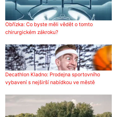
Obřízka: Co byste měli vědět o tomto
chirurgickém zákroku?
Decathlon Kladno: Prodejna sportovního
vybavení s nejširší nabídkou ve městě