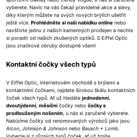
vyberete. Navíc na vás čekají pravidelné akce a slevy,
díky kterým můžete na svých nových brýlích ušetřit
ještě více.
Prohlédněte si naši nabídku online
nebo
navštivte jednu z našich kamenných prodejen a nechte
si poradit od našich zkušených optiků. S Eiffel Optic
jsou značkové obruby dostupné všem!
Kontaktní čočky všech typů
V Eiffel Optic, internetovém obchodě s brýlemi a
kontaktními čočkami, najdete širokou škálu kontaktních
čoček všech typů. Ať už hledáte
jednodenní
,
dvoutýdenní
,
měsíční
čočky nebo
čočky s
prodlouženým nošením
, u nás si zaručeně vyberete.
Nabízíme čočky od renomovaných výrobců jako jsou
Alcon
,
Johnson & Johnson
nebo
Bausch + Lomb
.
Vyberte si z různých typů čoček, ať už trpíte