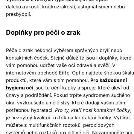
dalekozrakostí, krátkozrakostí, astigmatismem nebo
presbyopií.
Doplňky pro péči o zrak
Péče o zrak nekončí výběrem správných brýlí nebo
kontaktních čoček. Stejně důležité jsou i doplňky, které
vám pomohou udržet vaše oči zdravé a svěží. V
internetovém obchodě Eiffel Optic najdete širokou škálu
produktů, které vám s tím pomohou.
Pro každodenní
hygienu očí
jsou tu oční kapky a spreje, které uleví od
únavy a podráždění. Pokud trpíte syndromem suchého
oka, vyzkoušejte umělé slzy, které dodají vašim očím
potřebnou hydrataci.
Pro ty, kteří nosí kontaktní čočky
,
je nezbytný kvalitní roztok na kontaktní čočky. Vybírat
můžete z multifunkčních roztoků, peroxidových
systémů nebo roztoků pro citlivé oči. Nezapomeňte ani