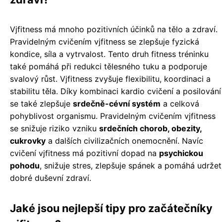
Vjfitness má mnoho pozitivních účinků na tělo a zdraví.
Pravidelným cvičením vjfitness se zlepšuje fyzická
kondice, síla a vytrvalost. Tento druh fitness tréninku
také pomáhá při redukci tělesného tuku a podporuje
svalový růst. Vjfitness zvyšuje flexibilitu, koordinaci a
stabilitu těla. Díky kombinaci kardio cvičení a posilování
se také zlepšuje
srdečně-cévní systém
a celková
pohyblivost organismu. Pravidelným cvičením vjfitness
se snižuje riziko vzniku
srdečních chorob, obezity,
cukrovky
a dalších civilizačních onemocnění. Navíc
cvičení vjfitness má pozitivní dopad na
psychickou
pohodu
, snižuje stres, zlepšuje spánek a pomáhá udržet
dobré duševní zdraví.
Jaké jsou nejlepší tipy pro začátečníky