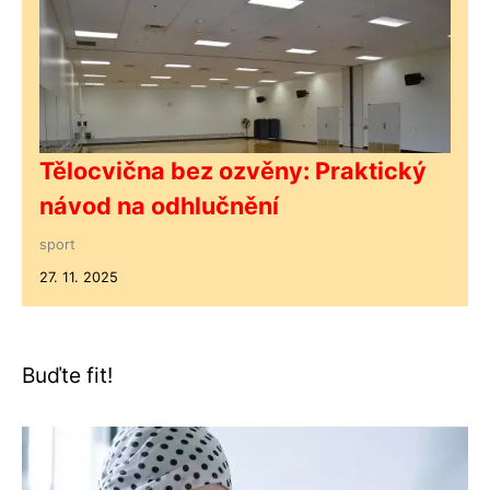
Tělocvična bez ozvěny: Praktický
návod na odhlučnění
sport
27. 11. 2025
Buďte fit!