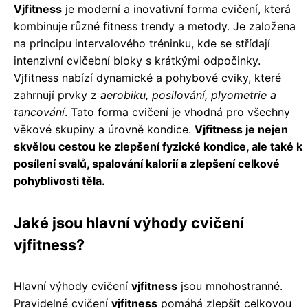
Vjfitness
je moderní a inovativní forma cvičení, která
kombinuje různé fitness trendy a metody. Je založena
na principu intervalového tréninku, kde se střídají
intenzivní cvičební bloky s krátkými odpočinky.
Vjfitness nabízí dynamické a pohybové cviky, které
zahrnují prvky z
aerobiku, posilování, plyometrie a
tancování
. Tato forma cvičení je vhodná pro všechny
věkové skupiny a úrovně kondice.
Vjfitness je nejen
skvělou cestou ke zlepšení fyzické kondice, ale také k
posílení svalů, spalování kalorií a zlepšení celkové
pohyblivosti těla.
Jaké jsou hlavní výhody cvičení
vjfitness?
Hlavní výhody cvičení
vjfitness
jsou mnohostranné.
Pravidelné cvičení
vjfitness
pomáhá zlepšit celkovou