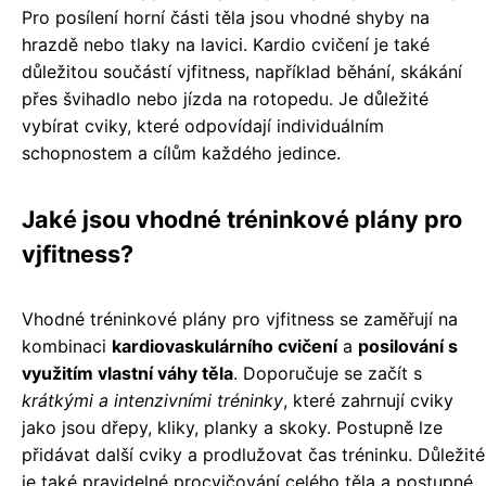
Pro posílení horní části těla jsou vhodné shyby na
hrazdě nebo tlaky na lavici. Kardio cvičení je také
důležitou součástí vjfitness, například běhání, skákání
přes švihadlo nebo jízda na rotopedu. Je důležité
vybírat cviky, které odpovídají individuálním
schopnostem a cílům každého jedince.
Jaké jsou vhodné tréninkové plány pro
vjfitness?
Vhodné tréninkové plány pro vjfitness se zaměřují na
kombinaci
kardiovaskulárního cvičení
a
posilování s
využitím vlastní váhy těla
. Doporučuje se začít s
krátkými a intenzivními tréninky
, které zahrnují cviky
jako jsou dřepy, kliky, planky a skoky. Postupně lze
přidávat další cviky a prodlužovat čas tréninku. Důležité
je také pravidelné procvičování celého těla a postupné