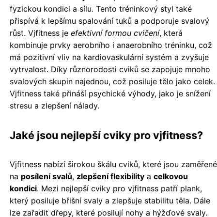
fyzickou kondici a sílu. Tento tréninkový styl také
přispívá k lepšímu spalování tuků a podporuje svalový
růst. Vjfitness je
efektivní formou cvičení
, která
kombinuje prvky aerobního i anaerobního tréninku, což
má pozitivní vliv na kardiovaskulární systém a zvyšuje
vytrvalost. Díky různorodosti cviků se zapojuje mnoho
svalových skupin najednou, což posiluje tělo jako celek.
Vjfitness také přináší psychické výhody, jako je snížení
stresu a zlepšení nálady.
Jaké jsou nejlepší cviky pro vjfitness?
Vjfitness nabízí širokou škálu cviků, které jsou zaměřené
na
posílení svalů
,
zlepšení flexibility
a
celkovou
kondici
. Mezi nejlepší cviky pro vjfitness patří plank,
který posiluje břišní svaly a zlepšuje stabilitu těla. Dále
lze zařadit dřepy, které posilují nohy a hýžďové svaly.