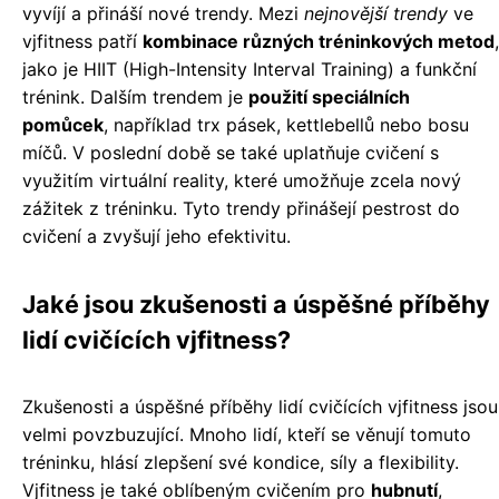
vyvíjí a přináší nové trendy. Mezi
nejnovější trendy
ve
vjfitness patří
kombinace různých tréninkových metod
,
jako je HIIT (High-Intensity Interval Training) a funkční
trénink. Dalším trendem je
použití speciálních
pomůcek
, například trx pásek, kettlebellů nebo bosu
míčů. V poslední době se také uplatňuje cvičení s
využitím virtuální reality, které umožňuje zcela nový
zážitek z tréninku. Tyto trendy přinášejí pestrost do
cvičení a zvyšují jeho efektivitu.
Jaké jsou zkušenosti a úspěšné příběhy
lidí cvičících vjfitness?
Zkušenosti a úspěšné příběhy lidí cvičících vjfitness jsou
velmi povzbuzující. Mnoho lidí, kteří se věnují tomuto
tréninku, hlásí zlepšení své kondice, síly a flexibility.
Vjfitness je také oblíbeným cvičením pro
hubnutí
,