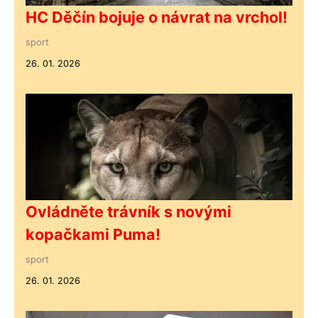
HC Děčín bojuje o návrat na vrchol!
sport
26. 01. 2026
Ovládněte trávník s novými
kopačkami Puma!
sport
26. 01. 2026