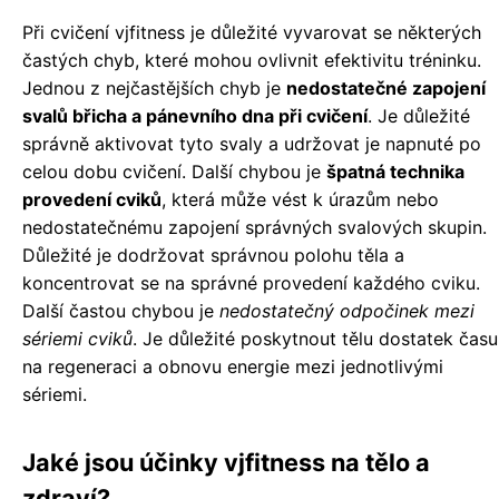
Při cvičení vjfitness je důležité vyvarovat se některých
častých chyb, které mohou ovlivnit efektivitu tréninku.
Jednou z nejčastějších chyb je
nedostatečné zapojení
svalů břicha a pánevního dna při cvičení
. Je důležité
správně aktivovat tyto svaly a udržovat je napnuté po
celou dobu cvičení. Další chybou je
špatná technika
provedení cviků
, která může vést k úrazům nebo
nedostatečnému zapojení správných svalových skupin.
Důležité je dodržovat správnou polohu těla a
koncentrovat se na správné provedení každého cviku.
Další častou chybou je
nedostatečný odpočinek mezi
sériemi cviků
. Je důležité poskytnout tělu dostatek času
na regeneraci a obnovu energie mezi jednotlivými
sériemi.
Jaké jsou účinky vjfitness na tělo a
zdraví?