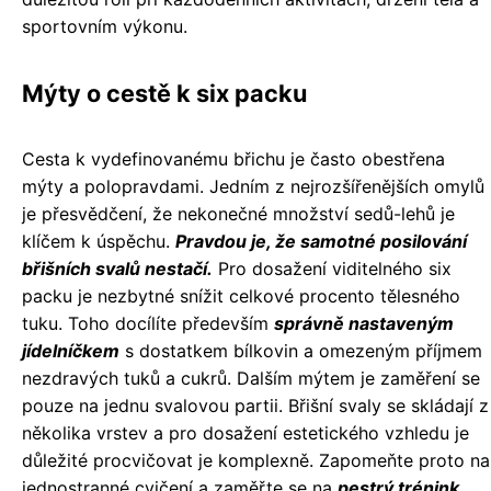
sportovním výkonu.
Mýty o cestě k six packu
Cesta k vydefinovanému břichu je často obestřena
mýty a polopravdami. Jedním z nejrozšířenějších omylů
je přesvědčení, že nekonečné množství sedů-lehů je
klíčem k úspěchu.
Pravdou je, že samotné posilování
břišních svalů nestačí.
Pro dosažení viditelného six
packu je nezbytné snížit celkové procento tělesného
tuku. Toho docílíte především
správně nastaveným
jídelníčkem
s dostatkem bílkovin a omezeným příjmem
nezdravých tuků a cukrů. Dalším mýtem je zaměření se
pouze na jednu svalovou partii. Břišní svaly se skládají z
několika vrstev a pro dosažení estetického vzhledu je
důležité procvičovat je komplexně. Zapomeňte proto na
jednostranné cvičení a zaměřte se na
pestrý trénink,