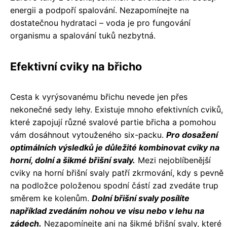
energii a podpoří spalování. Nezapomínejte na
dostatečnou hydrataci – voda je pro fungování
organismu a spalování tuků nezbytná.
Efektivní cviky na břicho
Cesta k vyrýsovanému břichu nevede jen přes
nekonečné sedy lehy. Existuje mnoho efektivních cviků,
které zapojují různé svalové partie břicha a pomohou
vám dosáhnout vytouženého six-packu.
Pro dosažení
optimálních výsledků je důležité kombinovat cviky na
horní, dolní a šikmé břišní svaly.
Mezi nejoblíbenější
cviky na horní břišní svaly patří zkrmování, kdy s pevně
na podložce položenou spodní částí zad zvedáte trup
směrem ke kolenům.
Dolní břišní svaly posílíte
například zvedáním nohou ve visu nebo v lehu na
zádech.
Nezapomínejte ani na šikmé břišní svaly, které