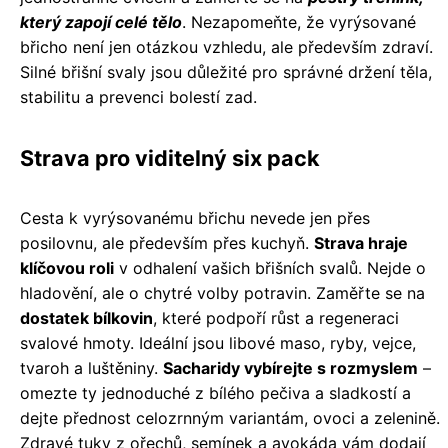
který zapojí celé tělo
. Nezapomeňte, že vyrýsované
břicho není jen otázkou vzhledu, ale především zdraví.
Silné břišní svaly jsou důležité pro správné držení těla,
stabilitu a prevenci bolestí zad.
Strava pro viditelný six pack
Cesta k vyrýsovanému břichu nevede jen přes
posilovnu, ale především přes kuchyň.
Strava hraje
klíčovou roli
v odhalení vašich břišních svalů. Nejde o
hladovění, ale o chytré volby potravin. Zaměřte se na
dostatek bílkovin
, které podpoří růst a regeneraci
svalové hmoty. Ideální jsou libové maso, ryby, vejce,
tvaroh a luštěniny.
Sacharidy vybírejte s rozmyslem
–
omezte ty jednoduché z bílého pečiva a sladkostí a
dejte přednost celozrnným variantám, ovoci a zelenině.
Zdravé tuky z ořechů, semínek a avokáda vám dodají