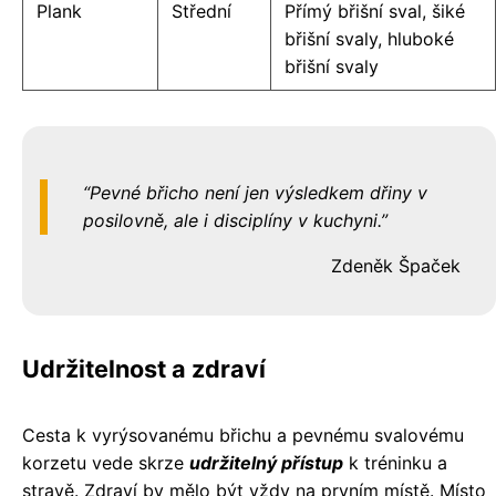
Plank
Střední
Přímý břišní sval, šiké
břišní svaly, hluboké
břišní svaly
Pevné břicho není jen výsledkem dřiny v
posilovně, ale i disciplíny v kuchyni.
Zdeněk Špaček
Udržitelnost a zdraví
Cesta k vyrýsovanému břichu a pevnému svalovému
korzetu vede skrze
udržitelný přístup
k tréninku a
stravě. Zdraví by mělo být vždy na prvním místě. Místo