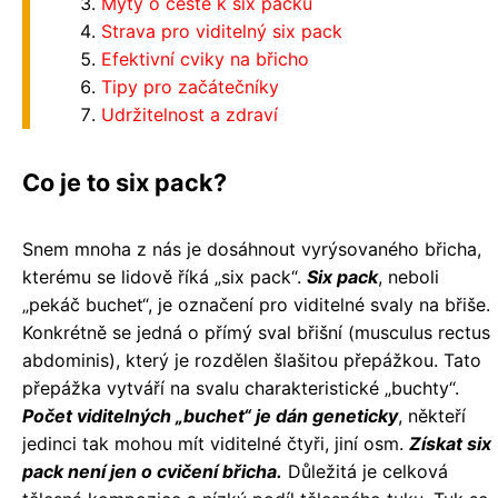
Mýty o cestě k six packu
Strava pro viditelný six pack
Efektivní cviky na břicho
Tipy pro začátečníky
Udržitelnost a zdraví
Co je to six pack?
Snem mnoha z nás je dosáhnout vyrýsovaného břicha,
kterému se lidově říká „six pack“.
Six pack
, neboli
„pekáč buchet“, je označení pro viditelné svaly na břiše.
Konkrétně se jedná o přímý sval břišní (musculus rectus
abdominis), který je rozdělen šlašitou přepážkou. Tato
přepážka vytváří na svalu charakteristické „buchty“.
Počet viditelných „buchet“ je dán geneticky
, někteří
jedinci tak mohou mít viditelné čtyři, jiní osm.
Získat six
pack není jen o cvičení břicha.
Důležitá je celková