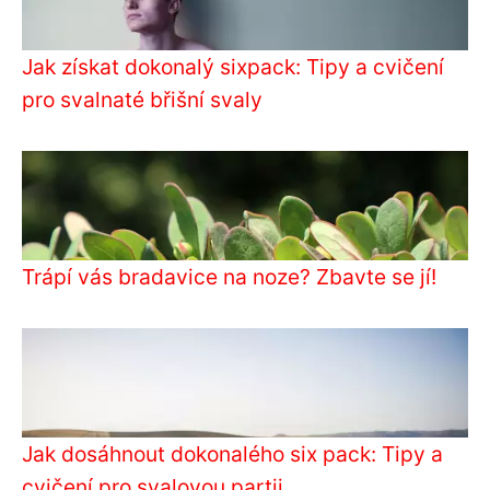
Jak získat dokonalý sixpack: Tipy a cvičení
pro svalnaté břišní svaly
Trápí vás bradavice na noze? Zbavte se jí!
Jak dosáhnout dokonalého six pack: Tipy a
cvičení pro svalovou partii