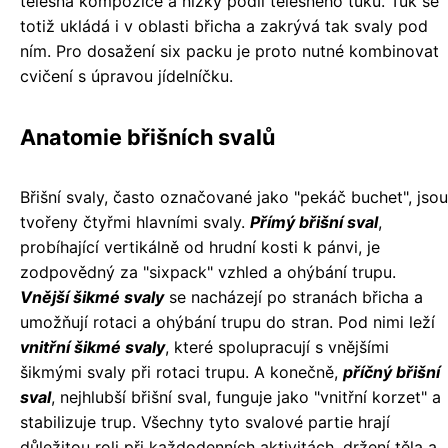
tělesná kompozice a nízký podíl tělesného tuku. Tuk se
totiž ukládá i v oblasti břicha a zakrývá tak svaly pod
ním. Pro dosažení six packu je proto nutné kombinovat
cvičení s úpravou jídelníčku.
Anatomie břišních svalů
Břišní svaly, často označované jako "pekáč buchet", jsou
tvořeny čtyřmi hlavními svaly.
Přímý břišní sval
,
probíhající vertikálně od hrudní kosti k pánvi, je
zodpovědný za "sixpack" vzhled a ohýbání trupu.
Vnější šikmé svaly
se nacházejí po stranách břicha a
umožňují rotaci a ohýbání trupu do stran. Pod nimi leží
vnitřní šikmé svaly
, které spolupracují s vnějšími
šikmými svaly při rotaci trupu. A konečně,
příčný břišní
sval
, nejhlubší břišní sval, funguje jako "vnitřní korzet" a
stabilizuje trup. Všechny tyto svalové partie hrají
důležitou roli při každodenních aktivitách, držení těla a