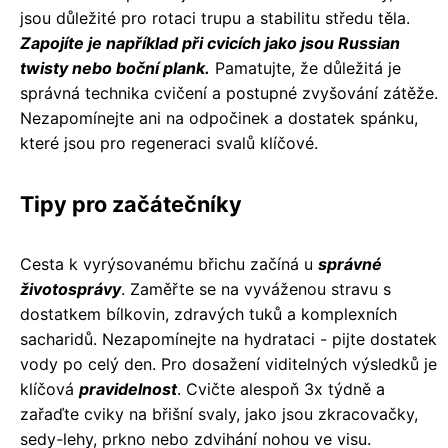
jsou důležité pro rotaci trupu a stabilitu středu těla.
Zapojíte je například při cvicích jako jsou Russian
twisty nebo boční plank.
Pamatujte, že důležitá je
správná technika cvičení a postupné zvyšování zátěže.
Nezapomínejte ani na odpočinek a dostatek spánku,
které jsou pro regeneraci svalů klíčové.
Tipy pro začátečníky
Cesta k vyrýsovanému břichu začíná u
správné
životosprávy
. Zaměřte se na vyváženou stravu s
dostatkem bílkovin, zdravých tuků a komplexních
sacharidů. Nezapomínejte na hydrataci - pijte dostatek
vody po celý den. Pro dosažení viditelných výsledků je
klíčová
pravidelnost
. Cvičte alespoň 3x týdně a
zařaďte cviky na břišní svaly, jako jsou zkracovačky,
sedy-lehy, prkno nebo zdvihání nohou ve visu.