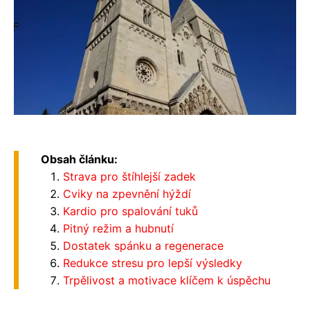
Obsah článku:
Strava pro štíhlejší zadek
Cviky na zpevnění hýždí
Kardio pro spalování tuků
Pitný režim a hubnutí
Dostatek spánku a regenerace
Redukce stresu pro lepší výsledky
Trpělivost a motivace klíčem k úspěchu