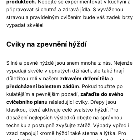
produktech.
Nebojte se experimentovat v kuchyni a
připravovat si chutná a zdravá jídla. S vyváženou
stravou a pravidelným cvičením bude váš zadek brzy
vypadat skvěle!
Cviky na zpevnění hýždí
Silné a pevné hýždě jsou snem mnoha z nás. Nejenže
vypadají skvěle v upnutých džínách, ale také hrají
důležitou roli v našem
zdravém držení těla
a
předcházení bolestem zádům
. Pokud toužíte po
kulatějším a pevnějším pozadí,
zařaďte do svého
cvičebního plánu
následující cviky. Dřepy jsou
klasikou, která aktivuje celé svalstvo hýždí. Pro
dosažení nejlepších výsledků dbejte na správnou
techniku a postupně zvyšujte zátěž. Výpady vpřed i
vzad zapojují kromě hýždí také stehna a lýtka. Pro