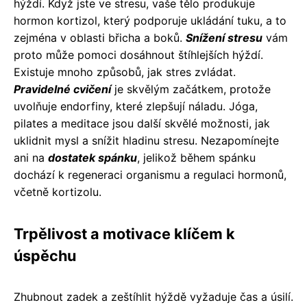
hýždí. Když jste ve stresu, vaše tělo produkuje
hormon kortizol, který podporuje ukládání tuku, a to
zejména v oblasti břicha a boků.
Snížení stresu
vám
proto může pomoci dosáhnout štíhlejších hýždí.
Existuje mnoho způsobů, jak stres zvládat.
Pravidelné cvičení
je skvělým začátkem, protože
uvolňuje endorfiny, které zlepšují náladu. Jóga,
pilates a meditace jsou další skvělé možnosti, jak
uklidnit mysl a snížit hladinu stresu. Nezapomínejte
ani na
dostatek spánku
, jelikož během spánku
dochází k regeneraci organismu a regulaci hormonů,
včetně kortizolu.
Trpělivost a motivace klíčem k
úspěchu
Zhubnout zadek a zeštíhlit hýždě vyžaduje čas a úsilí.