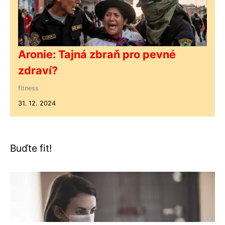
Aronie: Tajná zbraň pro pevné
zdraví?
fitness
31. 12. 2024
Buďte fit!