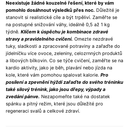
Neexistuje žádné kouzelné řešení, které by vám
pomohlo dosáhnout výsledků přes noc.
Důležité je
stanovit si realistické cíle a být trpěliví. Zaměřte se
na postupné snižování váhy, ideálně 0,5 až 1 kg
týdně.
Klíčem k úspěchu je kombinace zdravé
stravy a pravidelného cvičení.
Omezte nezdravé
tuky, sladkosti a zpracované potraviny a zařaďte do
jídelníčku více ovoce, zeleniny, celozrnných produktů
a libových bílkovin. Co se týče cvičení, zaměřte se na
kardio aktivity, jako je běh, plavání nebo jízda na
kole, které vám pomohou spalovat kalorie.
Pro
posílení a zpevnění hýždí zařaďte do svého tréninku
také silový trénink, jako jsou dřepy, výpady a
zvedání pánve.
Nezapomeňte také na dostatek
spánku a pitný režim, které jsou důležité pro
regeneraci svalů a celkové zdraví.