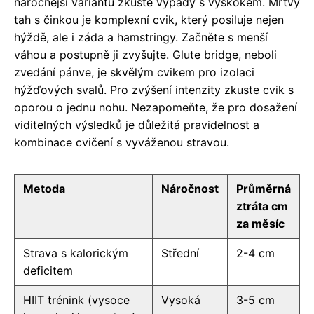
náročnější variantu zkuste výpady s výskokem. Mrtvý
tah s činkou je komplexní cvik, který posiluje nejen
hýždě, ale i záda a hamstringy. Začněte s menší
váhou a postupně ji zvyšujte. Glute bridge, neboli
zvedání pánve, je skvělým cvikem pro izolaci
hýžďových svalů. Pro zvýšení intenzity zkuste cvik s
oporou o jednu nohu. Nezapomeňte, že pro dosažení
viditelných výsledků je důležitá pravidelnost a
kombinace cvičení s vyváženou stravou.
Metoda
Náročnost
Průměrná
ztráta cm
za měsíc
Strava s kalorickým
Střední
2-4 cm
deficitem
HIIT trénink (vysoce
Vysoká
3-5 cm