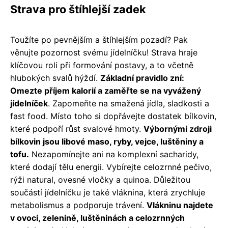
Strava pro štíhlejší zadek
Toužíte po pevnějším a štíhlejším pozadí? Pak
věnujte pozornost svému jídelníčku! Strava hraje
klíčovou roli při formování postavy, a to včetně
hlubokých svalů hýždí.
Základní pravidlo zní:
Omezte příjem kalorií a zaměřte se na vyvážený
jídelníček
. Zapomeňte na smažená jídla, sladkosti a
fast food. Místo toho si dopřávejte dostatek bílkovin,
které podpoří růst svalové hmoty.
Výbornými zdroji
bílkovin jsou libové maso, ryby, vejce, luštěniny a
tofu.
Nezapomínejte ani na komplexní sacharidy,
které dodají tělu energii. Vybírejte celozrnné pečivo,
rýži natural, ovesné vločky a quinoa. Důležitou
součástí jídelníčku je také vláknina, která zrychluje
metabolismus a podporuje trávení.
Vlákninu najdete
v ovoci, zelenině, luštěninách a celozrnných