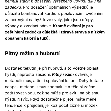
nemusí stačit k dosažení výrazného úbytku tuku na
zadečku.
Pro dosažení optimálních výsledků je
důležité kombinovat kardio s posilovacími cvičeními
zaměřenými na hýžďové svaly, jako jsou dřepy,
výpady a zvedání pánve.
Kromě cvičení je pro
zeštíhlení zadečku důležitá i zdravá strava s nízkým
obsahem kalorií a tuků.
Pitný režim a hubnutí
Dostatek tekutin je při hubnutí, a to včetně oblasti
hýždí, naprosto zásadní.
Pitný režim
ovlivňuje
metabolismus, a tím i spalování kalorií. Dehydratace
naopak metabolismus zpomaluje a tělo si začne
zadržovat vodu, což se může projevit i na objemu
hýždí. Navíc, když dostatečně pijete, máte méně
tendence k přejídání, jelikož pocit žízně si mozek