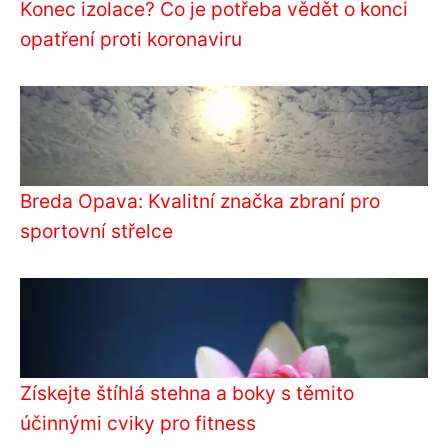
Konec izolace? Co je potřeba vědět o konci
opatření proti koronaviru
Breda Opava: Kvalitní značka zbraní pro
sportovní střelce
Získejte štíhlá stehna a boky s těmito
účinnými cviky pro fitness