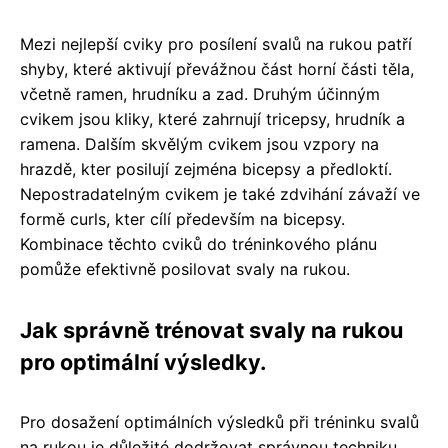
Mezi nejlepší cviky pro posílení svalů na rukou patří
shyby, které aktivují převážnou část horní části těla,
včetně ramen, hrudníku a zad. Druhým účinným
cvikem jsou kliky, které zahrnují tricepsy, hrudník a
ramena. Dalším skvělým cvikem jsou vzpory na
hrazdě, kter posilují zejména bicepsy a předloktí.
Nepostradatelným cvikem je také zdvihání závaží ve
formě curls, kter cílí především na bicepsy.
Kombinace těchto cviků do tréninkového plánu
pomůže efektivně posilovat svaly na rukou.
Jak správně trénovat svaly na rukou
pro optimální výsledky.
Pro dosažení optimálních výsledků při tréninku svalů
na rukou je důležité dodržovat správnou techniku