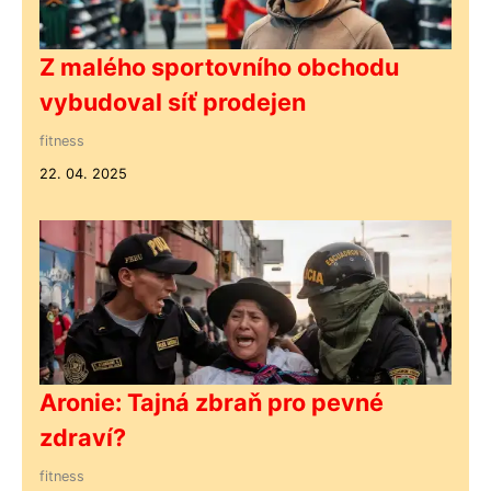
Z malého sportovního obchodu
vybudoval síť prodejen
fitness
22. 04. 2025
Aronie: Tajná zbraň pro pevné
zdraví?
fitness