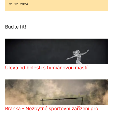
31. 12. 2024
Buďte fit!
Úleva od bolesti s tymiánovou mastí
Branka - Nezbytné sportovní zařízení pro