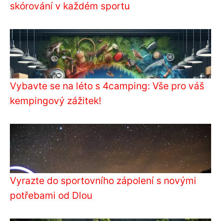
skórování v každém sportu
Vybavte se na léto s 4camping: Vše pro váš
kempingový zážitek!
Vyrazte do sportovního zápolení s novými
potřebami od Dlou