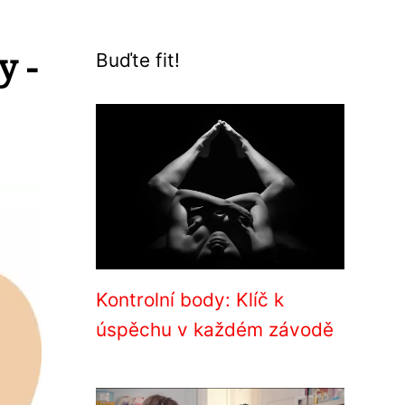
y -
Buďte fit!
Kontrolní body: Klíč k
úspěchu v každém závodě