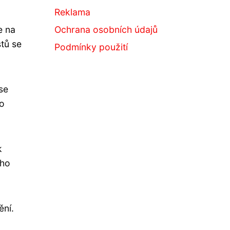
Reklama
Ochrana osobních údajů
e na
stů se
Podmínky použití
se
ho
k
ého
ění.