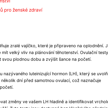
nství
tů pro ženské zdraví
ňuje zralé vajíčko, které je připraveno na oplodnění. J
ít velký vliv na plánování těhotenství. Ovulační testy
 svou plodnou dobu a zvýšit šance na početí.
u nazývaného luteinizující hormon (LH), který se uvolň
á několik dní před samotnou ovulací, což naznačuje
početí.
vat změny ve vašem LH hladině a identifikovat vrcho