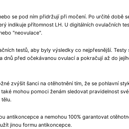
ebo se pod ním přidržují při močení. Po určité době s
ý indikuje přítomnost LH. U digitálních ovulačních te
 nebo "neovulace".
ačních testů, aby byly výsledky co nejpřesnější. Testy 
 dnů před očekávanou ovulací a pokračují až do její
žné zvýšit šanci na otěhotnění tím, že se pohlavní sty
y také mohou pomoci ženám sledovat pravidelnost sv
tělu.
ejsou antikoncepce a nemohou 100% garantovat otěhotn
užít jinou formu antikoncepce.