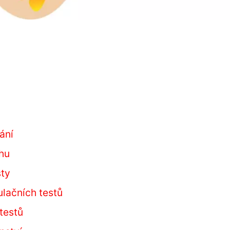
ání
rhu
sty
lačních testů
testů