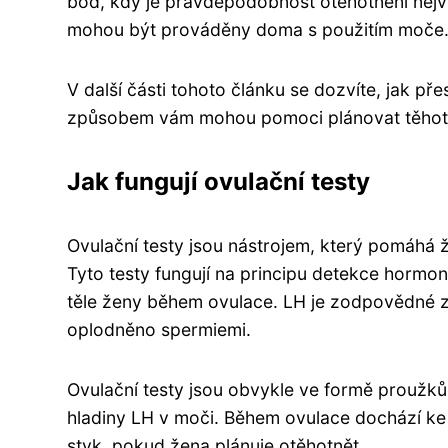
bod, kdy je pravděpodobnost otěhotnění nejvy
mohou být prováděny doma s použitím moče
V další části tohoto článku se dozvíte, jak přes
způsobem vám mohou pomoci plánovat těhoten
Jak fungují ovulační testy
Ovulační testy jsou nástrojem, který pomáhá ž
Tyto testy fungují na principu detekce hormon
těle ženy během ovulace. LH je zodpovědné z
oplodněno spermiemi.
Ovulační testy jsou obvykle ve formě proužků n
hladiny LH v moči. Během ovulace dochází ke 
styk, pokud žena plánuje otěhotnět.