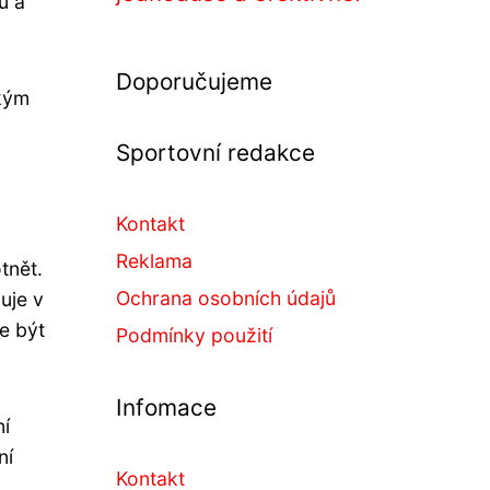
u a
Doporučujeme
akým
Sportovní redakce
Kontakt
Reklama
tnět.
Ochrana osobních údajů
uje v
e být
Podmínky použití
Infomace
ní
ní
Kontakt