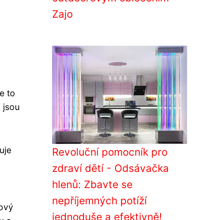
Zajo
e to
 jsou
uje
Revoluční pomocník pro
zdraví dětí - Odsávačka
hlenů: Zbavte se
nepříjemných potíží
lový
jednoduše a efektivně!