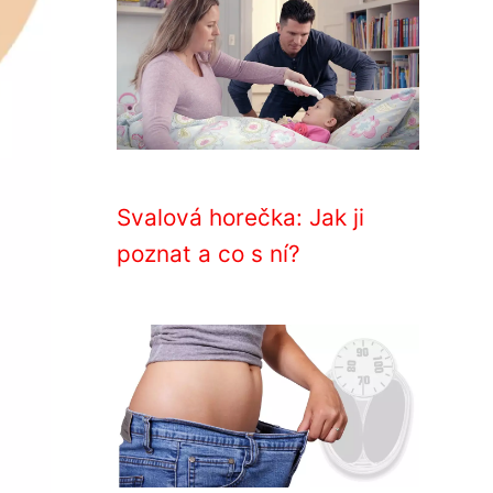
Svalová horečka: Jak ji
poznat a co s ní?