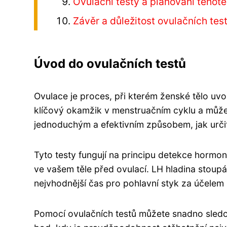
Ovulační testy a plánování těhote
Závěr a důležitost ovulačních tes
Úvod do ovulačních testů
Ovulace je proces, při kterém ženské tělo uvol
klíčový okamžik v menstruačním cyklu a může m
jednoduchým a efektivním způsobem, jak určit
Tyto testy fungují na principu detekce hormon
ve vašem těle před ovulací. LH hladina stoup
nejvhodnější čas pro pohlavní styk za účelem 
Pomocí ovulačních testů můžete snadno sledo