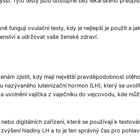
šší. Tyto testy jsou dostupné bez lékařského předpis
.
ně fungují ovulační testy, kdy je nejlepší je použít a j
ství a udržovat vaše ženské zdraví.
enám zjistit, kdy mají největší pravděpodobnost otěho
u nazývaného luteinizační hormon (LH), který se uvolň
a uvolnění vajíčka z vaječníku do vejcovodu, kde můž
ebo digitálních zařízení, které se používají k testová
zvýšení hladiny LH a to je ten správný čas pro pohlav