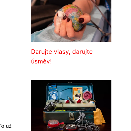
Darujte vlasy, darujte
úsměv!
To už