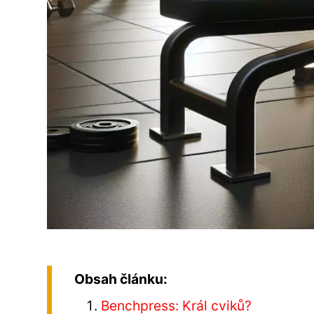
Obsah článku:
Benchpress: Král cviků?