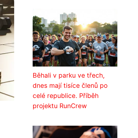
Běhali v parku ve třech,
dnes mají tisíce členů po
celé republice. Příběh
projektu RunCrew