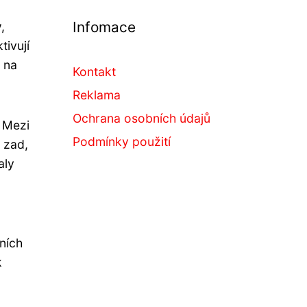
Infomace
y
,
tivují
l na
Kontakt
Reklama
Ochrana osobních údajů
. Mezi
Podmínky použití
y zad,
aly
ních
k