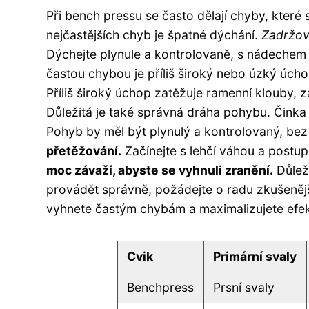
Při bench pressu se často dělají chyby, které s
nejčastějších chyb je špatné dýchání.
Zadržová
Dýchejte plynule a kontrolovaně, s nádechem p
častou chybou je příliš široký nebo úzký úchop
Příliš široký úchop zatěžuje ramenní klouby, z
Důležitá je také správná dráha pohybu. Činka 
Pohyb by měl být plynulý a kontrolovaný, bez
přetěžování.
Začínejte s lehčí váhou a postupně
moc závaží, abyste se vyhnuli zranění.
Důleži
provádět správně, požádejte o radu zkušeněj
vyhnete častým chybám a maximalizujete efek
Cvik
Primární svaly
Benchpress
Prsní svaly