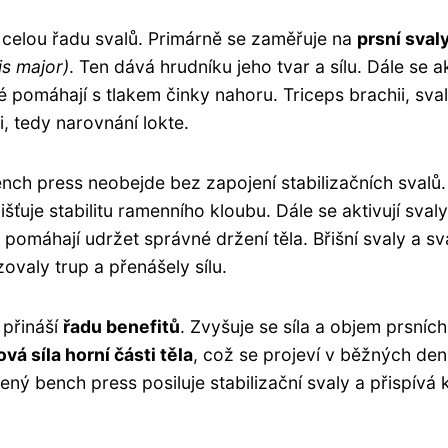
e celou řadu svalů. Primárně se zaměřuje na
prsní sval
is major)
. Ten dává hrudníku jeho tvar a sílu. Dále se ak
é pomáhají s tlakem činky nahoru. Triceps brachii, sva
i, tedy narovnání lokte.
nch press neobejde bez zapojení stabilizačních svalů
šťuje stabilitu ramenního kloubu. Dále se aktivují sval
 pomáhají udržet správné držení těla. Břišní svaly a sv
zovaly trup a přenášely sílu.
 přináší
řadu benefitů
. Zvyšuje se síla a objem prsních
ová síla horní části těla
, což se projeví v běžných den
ený bench press posiluje stabilizační svaly a přispívá 