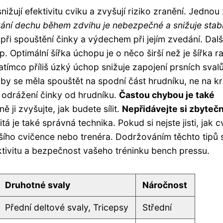
nižují efektivitu cviku a zvyšují riziko zranění. Jednou
ní dechu během zdvihu je nebezpečné a snižuje stabil
ři spouštění činky a výdechem při jejím zvedání. Dalš
. Optimální šířka úchopu je o něco širší než je šířka r
atímco příliš úzký úchop snižuje zapojení prsních svalů
by se měla spouštět na spodní část hrudníku, ne na kr
 odrážení činky od hrudníku.
Častou chybou je také
 ji zvyšujte, jak budete sílit.
Nepřidávejte si zbyteč
tá je také správná technika. Pokud si nejste jisti, jak c
šího cvičence nebo trenéra. Dodržováním těchto tipů 
tivitu a bezpečnost vašeho tréninku bench pressu.
Druhotné svaly
Náročnost
Přední deltové svaly, Tricepsy
Střední