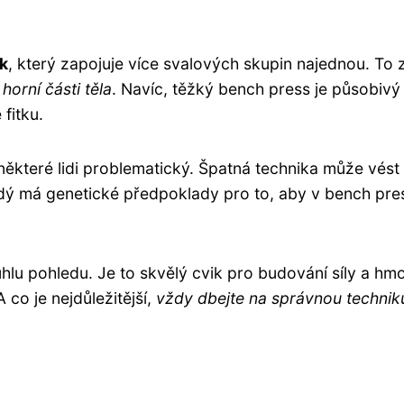
k
, který zapojuje více svalových skupin najednou. To z
horní části těla
. Navíc, těžký bench press je působivý
fitku.
ěkteré lidi problematický. Špatná technika může vést
ždý má genetické předpoklady pro to, aby v bench pre
úhlu pohledu. Je to skvělý cvik pro budování síly a hmo
A co je nejdůležitější,
vždy dbejte na správnou technik