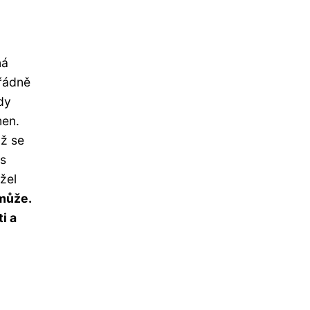
ná
ořádně
dy
men.
až se
ys
žel
omůže.
i a