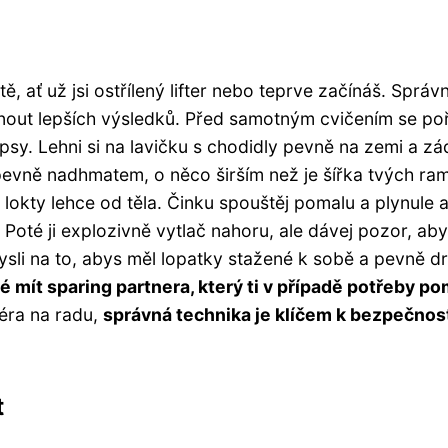
, ať už jsi ostřílený lifter nebo teprve začínáš. Správ
hnout lepších výsledků. Před samotným cvičením se p
epsy. Lehni si na lavičku s chodidly pevně na zemi a zá
evně nadhmatem, o něco širším než je šířka tvých ra
 lokty lehce od těla. Činku spouštěj pomalu a plynule 
 Poté ji explozivně vytlač nahoru, ale dávej pozor, ab
sli na to, abys měl lopatky stažené k sobě a pevně dr
é mít sparing partnera, který ti v případě potřeby p
néra na radu,
správná technika je klíčem k bezpečnost
t