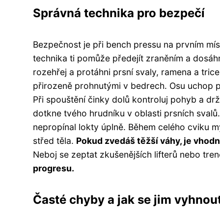
Správná technika pro bezpečí
Bezpečnost je při bench pressu na prvním místě
technika ti pomůže předejít zraněním a dosá
rozehřej a protáhni prsní svaly, ramena a tric
přirozeně prohnutými v bedrech. Osu uchop p
Při spouštění činky dolů kontroluj pohyb a drž
dotkne tvého hrudníku v oblasti prsních svalů.
nepropínal lokty úplně. Během celého cviku my
střed těla.
Pokud zvedáš těžší váhy, je vhodn
Neboj se zeptat zkušenějších lifterů nebo tre
progresu.
Časté chyby a jak se jim vyhnou