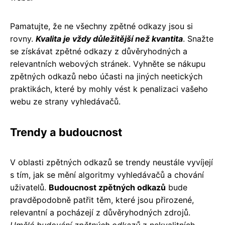
Pamatujte, že ne všechny zpětné odkazy jsou si
rovny.
Kvalita je vždy důležitější než kvantita
. Snažte
se získávat zpětné odkazy z důvěryhodných a
relevantních webových stránek. Vyhněte se nákupu
zpětných odkazů nebo účasti na jiných neetických
praktikách, které by mohly vést k penalizaci vašeho
webu ze strany vyhledávačů.
Trendy a budoucnost
V oblasti zpětných odkazů se trendy neustále vyvíjejí
s tím, jak se mění algoritmy vyhledávačů a chování
uživatelů.
Budoucnost zpětných odkazů
bude
pravděpodobně patřit těm, které jsou přirozené,
relevantní a pocházejí z důvěryhodných zdrojů.
Umělé budování zpětných odkazů
z nekvalitních