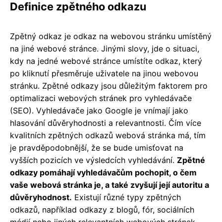
Definice zpětného odkazu
Zpětný odkaz je odkaz na webovou stránku umístěný
na jiné webové stránce. Jinými slovy, jde o situaci,
kdy na jedné webové stránce umístíte odkaz, který
po kliknutí přesměruje uživatele na jinou webovou
stránku. Zpětné odkazy jsou důležitým faktorem pro
optimalizaci webových stránek pro vyhledávače
(SEO). Vyhledávače jako Google je vnímají jako
hlasování důvěryhodnosti a relevantnosti. Čím více
kvalitních zpětných odkazů webová stránka má, tím
je pravděpodobnější, že se bude umisťovat na
vyšších pozicích ve výsledcích vyhledávání.
Zpětné
odkazy pomáhají vyhledávačům pochopit, o čem
vaše webová stránka je, a také zvyšují její autoritu a
důvěryhodnost.
Existují různé typy zpětných
odkazů, například odkazy z blogů, fór, sociálních
médií nebo jiných relevantních webových stránek.