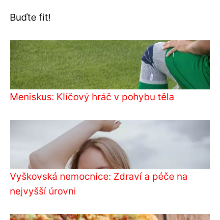
Buďte fit!
Meniskus: Klíčový hráč v pohybu těla
Vyškovská nemocnice: Zdraví a péče na
nejvyšší úrovni