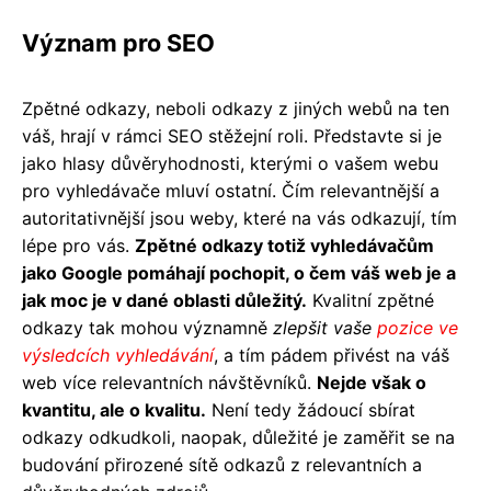
Význam pro SEO
Zpětné odkazy, neboli odkazy z jiných webů na ten
váš, hrají v rámci SEO stěžejní roli. Představte si je
jako hlasy důvěryhodnosti, kterými o vašem webu
pro vyhledávače mluví ostatní. Čím relevantnější a
autoritativnější jsou weby, které na vás odkazují, tím
lépe pro vás.
Zpětné odkazy totiž vyhledávačům
jako Google pomáhají pochopit, o čem váš web je a
jak moc je v dané oblasti důležitý.
Kvalitní zpětné
odkazy tak mohou významně
zlepšit vaše
pozice ve
výsledcích vyhledávání
, a tím pádem přivést na váš
web více relevantních návštěvníků.
Nejde však o
kvantitu, ale o kvalitu.
Není tedy žádoucí sbírat
odkazy odkudkoli, naopak, důležité je zaměřit se na
budování přirozené sítě odkazů z relevantních a