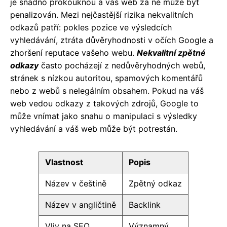
je snadno prokouknou a váš web za ně může být
penalizován. Mezi nejčastější rizika nekvalitních
odkazů patří: pokles pozice ve výsledcích
vyhledávání, ztráta důvěryhodnosti v očích Google a
zhoršení reputace vašeho webu.
Nekvalitní zpětné
odkazy
často pocházejí z nedůvěryhodných webů,
stránek s nízkou autoritou, spamových komentářů
nebo z webů s nelegálním obsahem. Pokud na váš
web vedou odkazy z takových zdrojů, Google to
může vnímat jako snahu o manipulaci s výsledky
vyhledávání a váš web může být potrestán.
Vlastnost
Popis
Název v češtině
Zpětný odkaz
Název v angličtině
Backlink
Vliv na SEO
Významný