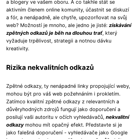
a blogery ve vašem oboru. A co takhle stát se
aktivním členem online komunity, účastnit se diskuzí
a fór, a nenápadně, ale chytře, upozorňovat na svůj
web? Možností je mnoho, ale jedno je jisté:
získávání
zpětných odkazů je běh na dlouhou trať
, který
vyžaduje trpělivost, strategii a notnou dávku
kreativity.
Rizika nekvalitních odkazů
Zpětné odkazy, ty nenápadné linky propojující weby,
mohou být pro váš web požehnáním i prokletím.
Zatímco kvalitní zpětné odkazy z relevantních a
důvěryhodných zdrojů fungují jako doporučení a
posilují vaši autoritu v očích vyhledávačů,
nekvalitní
odkazy
mohou mít opačný efekt. Představte si je
jako falešná doporučení - vyhledávače jako Google