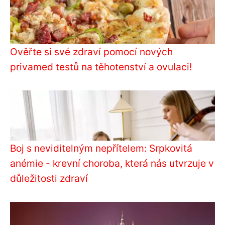
Ověřte si své zdraví pomocí nových
privamed testů na těhotenství a ovulaci!
Boj s neviditelným nepřítelem: Srpkovitá
anémie - krevní choroba, která nás utvrzuje v
důležitosti zdraví