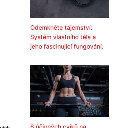
Odemkněte tajemství:
Systém vlastního těla a
jeho fascinující fungování.
6 účinných cviků na
vích.