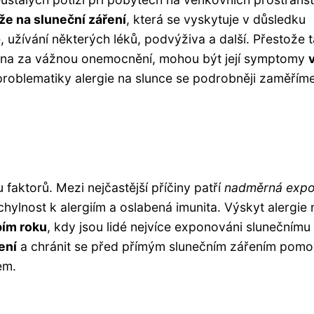
e na sluneční záření
, která se vyskytuje v důsledku
, užívání některých léků, podvýživa a další. Přestože 
vána za vážnou onemocnění, mohou být její symptomy
problematiky alergie na slunce se podrobněji zaměřím
aktorů. Mezi nejčastější příčiny patří
nadměrná expo
chylnost k alergiím a oslabená imunita. Výskyt alergie 
ím roku
, kdy jsou lidé nejvíce exponováni slunečnímu
ení
a chránit se před přímým slunečním zářením pomo
em.