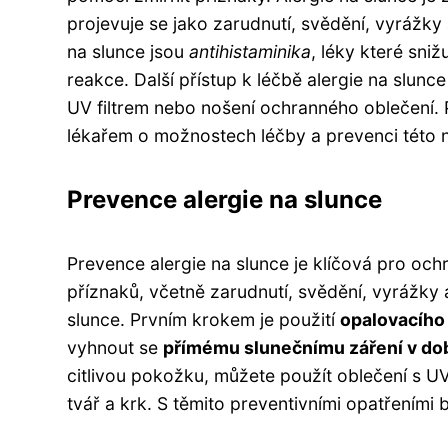
projevuje se jako zarudnutí, svědění, vyrážky
na slunce jsou
antihistaminika
, léky které sni
reakce. Další přístup k léčbě alergie na slunc
UV filtrem nebo nošení ochranného oblečení. 
lékařem o možnostech léčby a prevenci této 
Prevence alergie na slunce
Prevence alergie na slunce je klíčová pro och
příznaků, včetně zarudnutí, svědění, vyrážky 
slunce. Prvním krokem je použití
opalovacího
vyhnout se
přímému slunečnímu záření v dob
citlivou pokožku, můžete použít oblečení s U
tvář a krk. S těmito preventivními opatřeními 