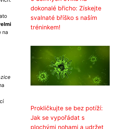
dokonalé břicho: Získejte
tato
svalnaté bříško s naším
velmi
tréninkem!
e na
zice
na
cí
Prokličkujte se bez potíží:
Jak se vypořádat s
plochými nohami a udržet