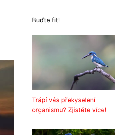
Buďte fit!
Trápí vás překyselení
organismu? Zjistěte více!