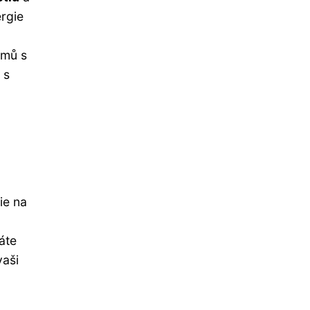
ergie
émů s
 s
ie na
áte
vaši