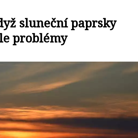
dyž sluneční paprsky
ale problémy