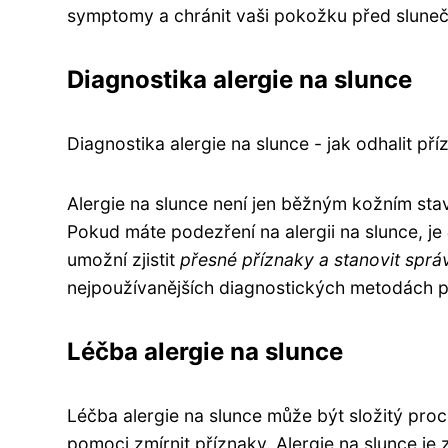
symptomy a chránit vaši pokožku před sluneč
Diagnostika alergie na slunce
Diagnostika alergie na slunce - jak odhalit př
Alergie na slunce není jen běžným kožním sta
Pokud máte podezření na alergii na slunce, je
umožní zjistit
přesné příznaky a stanovit spr
nejpoužívanějších diagnostických metodách pro
Léčba alergie na slunce
Léčba alergie na slunce může být složitý proc
pomoci zmírnit příznaky. Alergie na slunce j