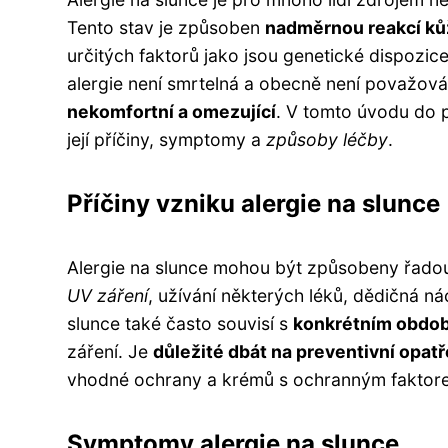
Tento stav je způsoben
nadměrnou reakcí kůž
určitých faktorů jako jsou genetické dispozice
alergie není smrtelná a obecně není považo
nekomfortní a omezující
. V tomto úvodu do 
její příčiny, symptomy a
způsoby léčby
.
Příčiny vzniku alergie na slunce
Alergie na slunce mohou být způsobeny řadou f
UV záření
, užívání některých léků, dědičná ná
slunce také často souvisí s
konkrétním obdob
záření. Je
důležité dbát na preventivní opatř
vhodné ochrany a krémů s ochranným faktor
Symptomy alergie na slunce