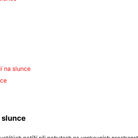
ií na slunce
nce
 slunce
eustálých potíží při pobytech na venkovních prostranst