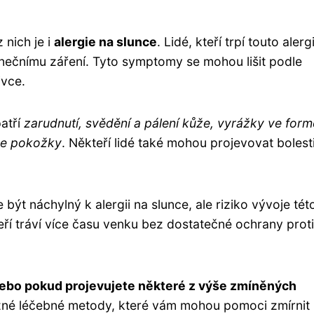
 nich je i
alergie na slunce
. Lidé, kteří trpí touto alergi
nečnímu záření. Tyto symptomy se mohou lišit podle
ivce.
patří
zarudnutí, svědění a pálení kůže, vyrážky ve form
 se pokožky
. Někteří lidé také mohou projevovat bolest
být náchylný k alergii na slunce, ale riziko vývoje tét
kteří tráví více času venku bez dostatečné ochrany proti
nebo pokud projevujete některé z výše zmíněných
ůzné léčebné metody, které vám mohou pomoci zmírnit