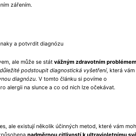
ním zářením.
íznaky a potvrdit diagnózu
vem, ale může se stát
vážným zdravotním probléme
důležité podstoupit diagnostická vyšetření
, která vám
ávnou diagnózu
. V tomto článku si povíme o
 alergii na slunce a co od nich lze očekávat.
es, ale existují několik účinných metod, které vám mo
e způsobena
nadměrnou citlivostí k ultravioletnímu sv