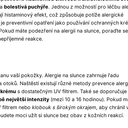
 a
bolestivá puchýře
. Jednou z možností pro léčbu al
žují histaminový efekt, což způsobuje potíže alergické
e je preventivní opatření jako používání ochranných kr
Pokud máte podezření na alergii na slunce, poraďte se
nepříjemné reakce.
ranu vaší pokožky. Alergie na slunce zahrnuje řadu
a otoků. Naštěstí existují různé metody prevence alerg
 krému
s dostatečným UV filtrem. Také se doporučuje
ě největší intenzity
(mezi 10 a 16 hodinou). Pokud m
V filtrem nebo
klobouk s širokým okrajem
, aby chránil 
budete moci užít si slunce bez obav z kožních reakcí.