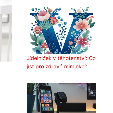
Jídelníček v těhotenství: Co
jíst pro zdravé miminko?