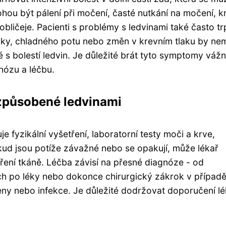
ohou být pálení při močení, časté nutkání na močení, k
ličeje. Pacienti s problémy s ledvinami také často tr
čky, chladného potu nebo změn v krevním tlaku by ne
s bolestí ledvin. Je důležité brát tyto symptomy vážn
nózu a léčbu.
 způsobené ledvinami
je fyzikální vyšetření, laboratorní testy moči a krve,
okud jsou potíže závažné nebo se opakují, může lékař
tření tkáně. Léčba závisí na přesné diagnóze - od
h po léky nebo dokonce chirurgický zákrok v případ
ny nebo infekce. Je důležité dodržovat doporučení l