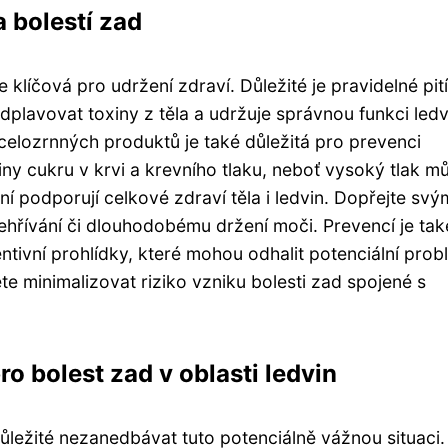
 bolestí zad
 klíčová pro udržení zdraví. Důležité je pravidelné pití
lavovat toxiny z těla a udržuje správnou funkci ledv
celozrnných produktů je také důležitá pro prevenci
iny cukru v krvi a krevního tlaku, neboť vysoký tlak m
í podporují celkové zdraví těla i ledvin. Dopřejte svý
hřívání či dlouhodobému držení moči. Prevencí je tak
ntivní prohlídky, které mohou odhalit potenciální pro
 minimalizovat riziko vzniku bolesti zad spojené s
o bolest zad v oblasti ledvin
 důležité nezanedbávat tuto potenciálně vážnou situaci.