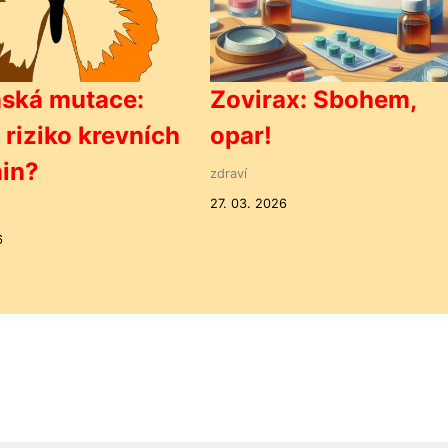
nská mutace:
Zovirax: Sbohem,
 riziko krevních
opar!
in?
zdraví
27. 03. 2026
6