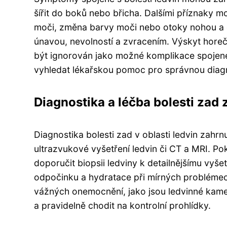
šířit do boků nebo břicha. Dalšími příznaky m
moči, změna barvy moči nebo otoky nohou a ob
únavou, nevolností a zvracením. Výskyt hore
být ignorován jako možné komplikace spojené 
vyhledat lékařskou pomoc pro správnou diag
Diagnostika a léčba bolesti zad
Diagnostika bolesti zad v oblasti ledvin zahrnu
ultrazvukové vyšetření ledvin či CT a MRI. P
doporučit biopsii ledviny k detailnějšímu vyše
odpočinku a hydratace při mírných problémec
vážných onemocnění, jako jsou ledvinné kame
a pravidelně chodit na kontrolní prohlídky.