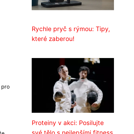
Rychle pryč s rýmou: Tipy,
které zaberou!
 pro
Proteiny v akci: Posilujte
své tělo s nejlepšími fitness
že