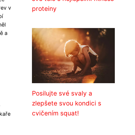
rev v
proteiny
pí
měl
ě a
Posilujte své svaly a
zlepšete svou kondici s
ě
cvičením squat!
ékaře