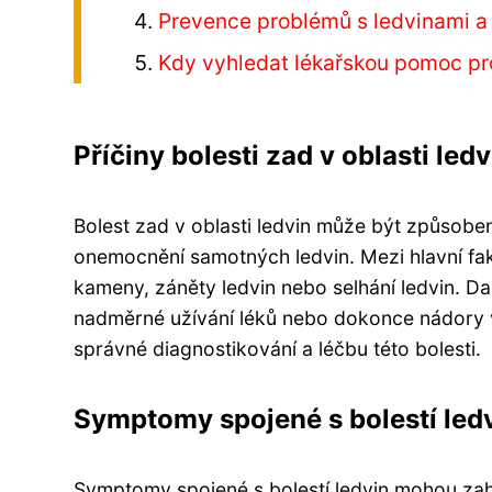
Prevence problémů s ledvinami a 
Kdy vyhledat lékařskou pomoc pro
Příčiny bolesti zad v oblasti ledv
Bolest zad v oblasti ledvin může být způsoben
onemocnění samotných ledvin. Mezi hlavní fak
kameny, záněty ledvin nebo selhání ledvin. D
nadměrné užívání léků nebo dokonce nádory v 
správné diagnostikování a léčbu této bolesti.
Symptomy spojené s bolestí led
Symptomy spojené s bolestí ledvin mohou zahrn