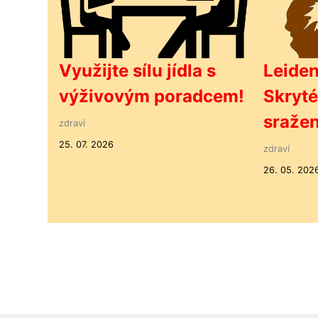
Využijte sílu jídla s
Leide
výživovým poradcem!
Skryté
sražen
zdraví
25. 07. 2026
zdraví
26. 05. 202