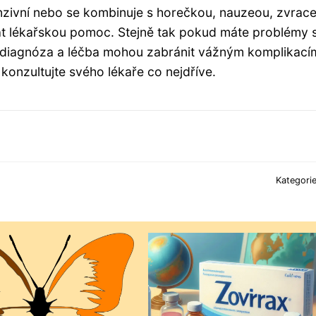
tenzivní nebo se kombinuje s horečkou, nauzeou, zvrac
dat lékařskou pomoc. Stejně tak pokud máte problémy 
á diagnóza a léčba mohou zabránit vážným komplikací
konzultujte svého lékaře co nejdříve.
Kategori