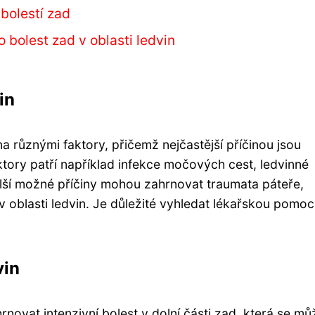
bolestí zad
 bolest zad v oblasti ledvin
in
a různými faktory, přičemž nejčastější příčinou jsou
tory patří například infekce močových cest, ledvinné
alší možné příčiny mohou zahrnovat traumata páteře,
oblasti ledvin. Je důležité vyhledat lékařskou pomoc
vin
ovat intenzivní bolest v dolní části zad, která se mů