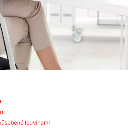
n
in
způsobené ledvinami