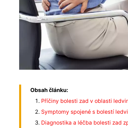
Obsah článku:
Příčiny bolesti zad v oblasti ledvi
Symptomy spojené s bolestí ledv
Diagnostika a léčba bolesti zad 