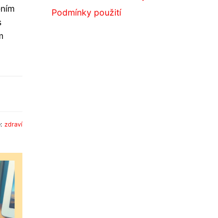
ením
Podmínky použití
s
m
e:
zdraví