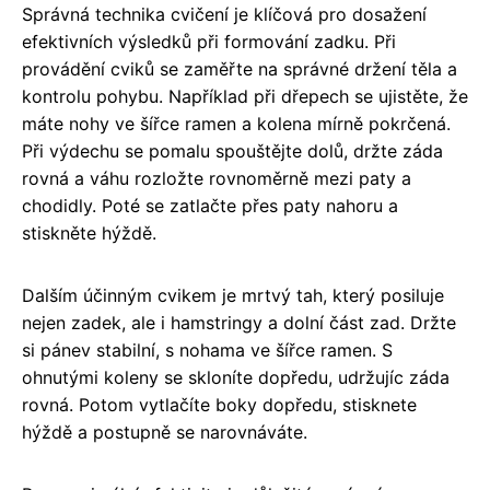
Správná technika cvičení je klíčová pro dosažení
efektivních výsledků při formování zadku. Při
provádění cviků se zaměřte na správné držení těla a
kontrolu pohybu. Například při dřepech se ujistěte, že
máte nohy ve šířce ramen a kolena mírně pokrčená.
Při výdechu se pomalu spouštějte dolů, držte záda
rovná a váhu rozložte rovnoměrně mezi paty a
chodidly. Poté se zatlačte přes paty nahoru a
stiskněte hýždě.
Dalším účinným cvikem je mrtvý tah, který posiluje
nejen zadek, ale i hamstringy a dolní část zad. Držte
si pánev stabilní, s nohama ve šířce ramen. S
ohnutými koleny se skloníte dopředu, udržujíc záda
rovná. Potom vytlačíte boky dopředu, stisknete
hýždě a postupně se narovnáváte.