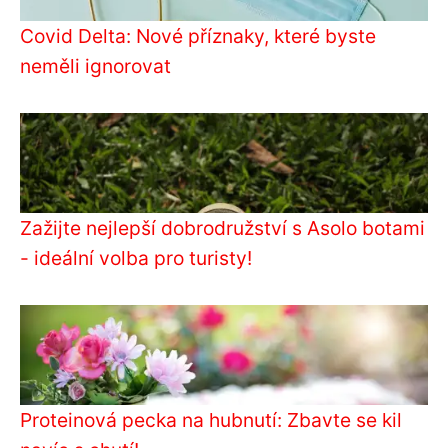
Covid Delta: Nové příznaky, které byste
neměli ignorovat
Zažijte nejlepší dobrodružství s Asolo botami
- ideální volba pro turisty!
Proteinová pecka na hubnutí: Zbavte se kil