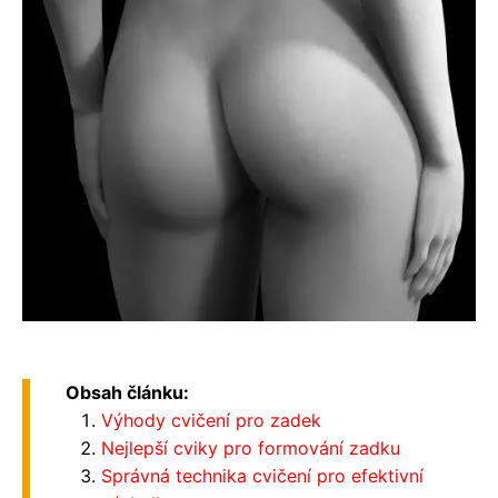
Obsah článku:
Výhody cvičení pro zadek
Nejlepší cviky pro formování zadku
Správná technika cvičení pro efektivní