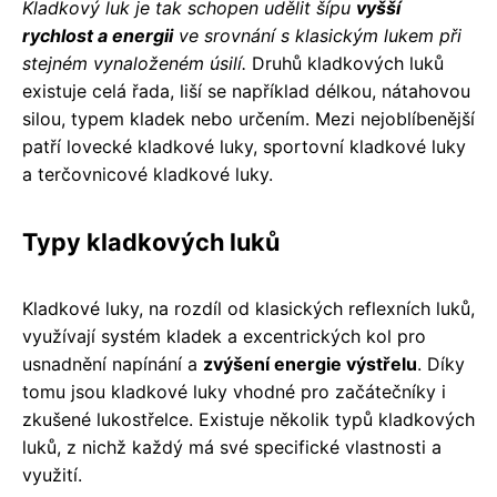
Kladkový luk je tak schopen udělit šípu
vyšší
rychlost a energii
ve srovnání s klasickým lukem při
stejném vynaloženém úsilí.
Druhů kladkových luků
existuje celá řada, liší se například délkou, nátahovou
silou, typem kladek nebo určením. Mezi nejoblíbenější
patří lovecké kladkové luky, sportovní kladkové luky
a terčovnicové kladkové luky.
Typy kladkových luků
Kladkové luky, na rozdíl od klasických reflexních luků,
využívají systém kladek a excentrických kol pro
usnadnění napínání a
zvýšení energie výstřelu
. Díky
tomu jsou kladkové luky vhodné pro začátečníky i
zkušené lukostřelce. Existuje několik typů kladkových
luků, z nichž každý má své specifické vlastnosti a
využití.