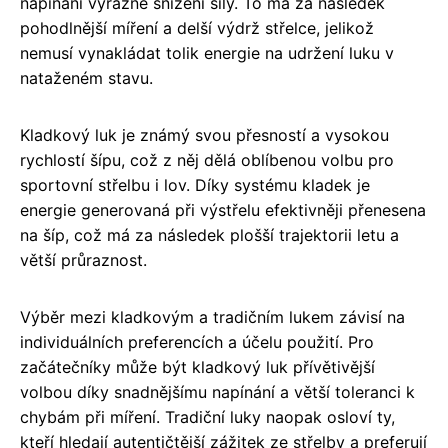
napínání výrazné snížení síly. To má za následek
pohodlnější míření a delší výdrž střelce, jelikož
nemusí vynakládat tolik energie na udržení luku v
nataženém stavu.
Kladkový luk je známý svou přesností a vysokou
rychlostí šípu, což z něj dělá oblíbenou volbu pro
sportovní střelbu i lov. Díky systému kladek je
energie generovaná při výstřelu efektivněji přenesena
na šíp, což má za následek plošší trajektorii letu a
větší průraznost.
Výběr mezi kladkovým a tradičním lukem závisí na
individuálních preferencích a účelu použití. Pro
začátečníky může být kladkový luk přívětivější
volbou díky snadnějšímu napínání a větší toleranci k
chybám při míření. Tradiční luky naopak osloví ty,
kteří hledají autentičtější zážitek ze střelby a preferují