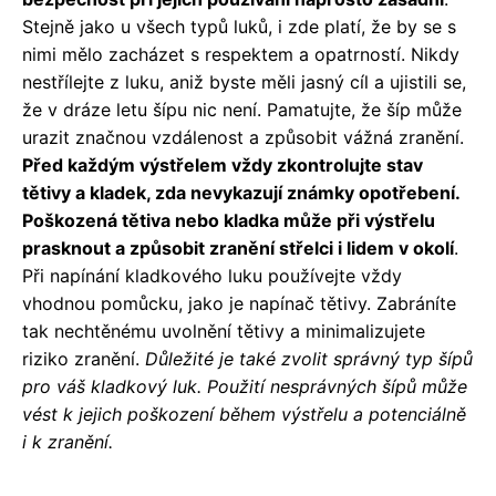
Stejně jako u všech typů luků, i zde platí, že by se s
nimi mělo zacházet s respektem a opatrností. Nikdy
nestřílejte z luku, aniž byste měli jasný cíl a ujistili se,
že v dráze letu šípu nic není. Pamatujte, že šíp může
urazit značnou vzdálenost a způsobit vážná zranění.
Před každým výstřelem vždy zkontrolujte stav
tětivy a kladek, zda nevykazují známky opotřebení.
Poškozená tětiva nebo kladka může při výstřelu
prasknout a způsobit zranění střelci i lidem v okolí
.
Při napínání kladkového luku používejte vždy
vhodnou pomůcku, jako je napínač tětivy. Zabráníte
tak nechtěnému uvolnění tětivy a minimalizujete
riziko zranění.
Důležité je také zvolit správný typ šípů
pro váš kladkový luk. Použití nesprávných šípů může
vést k jejich poškození během výstřelu a potenciálně
i k zranění.