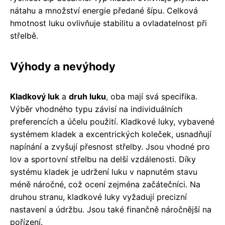
nátahu a množství energie předané šípu. Celková
hmotnost luku ovlivňuje stabilitu a ovladatelnost při
střelbě.
Výhody a nevýhody
Kladkový luk
a
druh luku
, oba mají svá specifika.
Výběr vhodného typu závisí na individuálních
preferencích a účelu použití. Kladkové luky, vybavené
systémem kladek a excentrických koleček, usnadňují
napínání a zvyšují přesnost střelby. Jsou vhodné pro
lov a sportovní střelbu na delší vzdálenosti. Díky
systému kladek je udržení luku v napnutém stavu
méně náročné, což ocení zejména začátečníci. Na
druhou stranu, kladkové luky vyžadují precizní
nastavení a údržbu. Jsou také finančně náročnější na
pořízení.