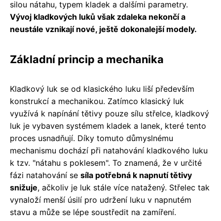
silou nátahu, typem kladek a dalšími parametry.
Vývoj kladkových luků však zdaleka nekončí a
neustále vznikají nové, ještě dokonalejší modely.
Základní princip a mechanika
Kladkový luk se od klasického luku liší především
konstrukcí a mechanikou. Zatímco klasický luk
využívá k napínání tětivy pouze sílu střelce, kladkový
luk je vybaven systémem kladek a lanek, které tento
proces usnadňují. Díky tomuto důmyslnému
mechanismu dochází při natahování kladkového luku
k tzv. "nátahu s poklesem". To znamená, že v určité
fázi natahování se
síla potřebná k napnutí tětivy
snižuje
, ačkoliv je luk stále více natažený. Střelec tak
vynaloží menší úsilí pro udržení luku v napnutém
stavu a může se lépe soustředit na zamíření.