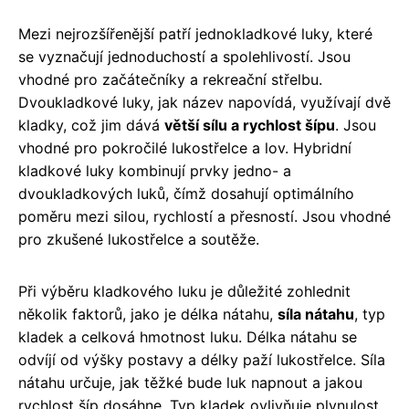
Mezi nejrozšířenější patří jednokladkové luky, které
se vyznačují jednoduchostí a spolehlivostí. Jsou
vhodné pro začátečníky a rekreační střelbu.
Dvoukladkové luky, jak název napovídá, využívají dvě
kladky, což jim dává
větší sílu a rychlost šípu
. Jsou
vhodné pro pokročilé lukostřelce a lov. Hybridní
kladkové luky kombinují prvky jedno- a
dvoukladkových luků, čímž dosahují optimálního
poměru mezi silou, rychlostí a přesností. Jsou vhodné
pro zkušené lukostřelce a soutěže.
Při výběru kladkového luku je důležité zohlednit
několik faktorů, jako je délka nátahu,
síla nátahu
, typ
kladek a celková hmotnost luku. Délka nátahu se
odvíjí od výšky postavy a délky paží lukostřelce. Síla
nátahu určuje, jak těžké bude luk napnout a jakou
rychlost šíp dosáhne. Typ kladek ovlivňuje plynulost