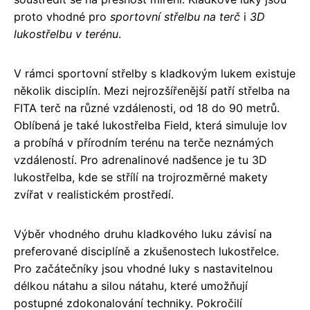
proto vhodné pro
sportovní střelbu na terč
i
3D
lukostřelbu v terénu
.
V rámci sportovní střelby s kladkovým lukem existuje
několik disciplín. Mezi nejrozšířenější patří střelba na
FITA terč na různé vzdálenosti, od 18 do 90 metrů.
Oblíbená je také lukostřelba Field, která simuluje lov
a probíhá v přírodním terénu na terče neznámých
vzdáleností. Pro adrenalinové nadšence je tu 3D
lukostřelba, kde se střílí na trojrozměrné makety
zvířat v realistickém prostředí.
Výběr vhodného druhu kladkového luku závisí na
preferované disciplíně a zkušenostech lukostřelce.
Pro začátečníky jsou vhodné luky s nastavitelnou
délkou nátahu a silou nátahu, které umožňují
postupné zdokonalování techniky. Pokročilí