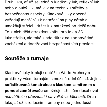
Druh luku, ať už se jedná o kladkový luk, reflexní luk
nebo dlouhý luk, má vliv na techniku střelby a
bezpečnostní aspekty. Kladkové luky obecně
vyžadují menší sílu k natažení na plný nátah a
umožňují střelci udržet luk natažený po delší dobu.
To z nich dělá atraktivní volbu pro lov a 3D
lukostřelbu, ale také klade důraz na zodpovědné
zacházení a dodržování bezpečnostních pravidel.
Soutěže a turnaje
Kladkové luky kralují soutěžím World Archery a
prakticky všem turnajům s mezinárodní účastí. Jejich
sofistikovaná konstrukce s kladkami a mířením s
pomocí zaměřovače
umožňuje střelcům dosahovat
neuvěřitelné přesnosti i na velké vzdálenosti
. Druh
luku, ať už s reflexními rameny nebo jednodušší