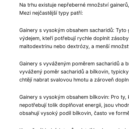
Na trhu existuje nepřeberné množství gainerů,
Mezi nejčastější typy patří:
Gainery s vysokým obsahem sacharidů: Tyto g
výdejem, kteří potřebují rychle doplnit zásob
maltodextrinu nebo dextrózy, a menší množstv
Gainery s vyváženým poměrem sacharidů a bíl
vyvážený poměr sacharidů a bílkovin, typicky
chtějí nabrat svalovou hmotu a zároveň doplni
Gainery s vysokým obsahem bílkovin: Pro ty, 
nepotřebují tolik doplňovat energii, jsou vho
obsahují vysoký podíl bílkovin, často ve for