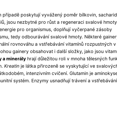
m případě poskytují vyvážený poměr bílkovin, sacharid
lů, jsou nezbytné pro růst a regeneraci svalové hmot
j energie pro organismus, doplňují vyčerpané zásoby
ismu, tedy odbourávání svalové hmoty. Některé gainer
monální rovnováhu a vstřebávání vitamínů rozpustných v
ou gainery obsahovat i ​​další složky, jako jsou vitam
y a minerály
hrají důležitou roli v mnoha tělesných fun
n.
Kreatin
je látka přirozeně se vyskytující ve svalovýc
rátkodobém, intenzivním cvičení. Glutamin je aminokyse
munitní systém. Enzymy usnadňují trávení a vstřebávání