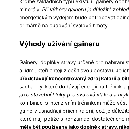
Kromě základních typů existují i gainery oboha
minerály.
Při výběru gaineru je důležité zohledn
energetickým výdejem bude potřebovat gainer
primárně na budování svalové hmoty.
Výhody užívání gaineru
Gainery, doplňky stravy určené pro nabírání s
a lidmi, kteří chtějí zlepšit svou postavu. Jej
představují koncentrovaný zdroj kalorií a bíl
sacharidy, které dodávají energii na trénink 
jako stavební bloky pro svalová vlákna a uryl
kombinaci s intenzivním tréninkem může vést 
gainery usnadňují příjem kalorií, což je důle
které mají potíže s konzumací dostatečného m
měly být používány jako doplněk stravy, niko