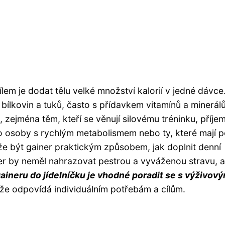
lem je dodat tělu velké množství kalorií v jedné dávce
bílkovin a tuků, často s přídavkem vitamínů a minerálů
 zejména těm, kteří se věnují silovému tréninku, příje
ro osoby s rychlým metabolismem nebo ty, které mají p
e být gainer praktickým způsobem, jak doplnit denní
iner by neměl nahrazovat pestrou a vyváženou stravu, a
aineru do jídelníčku je vhodné poradit se s výživov
, že odpovídá individuálním potřebám a cílům.