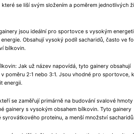
 které se liší svým složením a poměrem jednotlivých ži
ainery jsou ideální pro sportovce s vysokým energet
y energie. Obsahují vysoký podíl sacharidů, často ve f
í bílkovin.
kovin: Jak už název napovídá, tyto gainery obsahují
 v poměru 2:1 nebo 3:1. Jsou vhodné pro sportovce, k
t energii.
kteří se zaměřují primárně na budování svalové hmoty
dné gainery s vysokým obsahem bílkovin. Tyto gainery
mě syrovátkového proteinu, a menší množství sacharidů