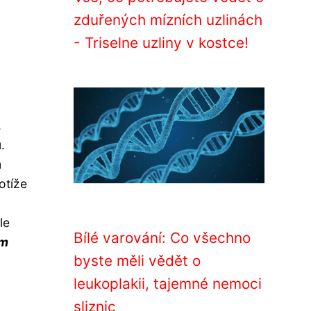
zduřených mízních uzlinách
- Triselne uzliny v kostce!
.
.
m
otíže
le
Bílé varování: Co všechno
ým
byste měli vědět o
leukoplakii, tajemné nemoci
sliznic