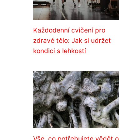
Každodenní cvičení pro
zdravé tělo: Jak si udržet
kondici s lehkostí
Vše, co potřebujete vědět o