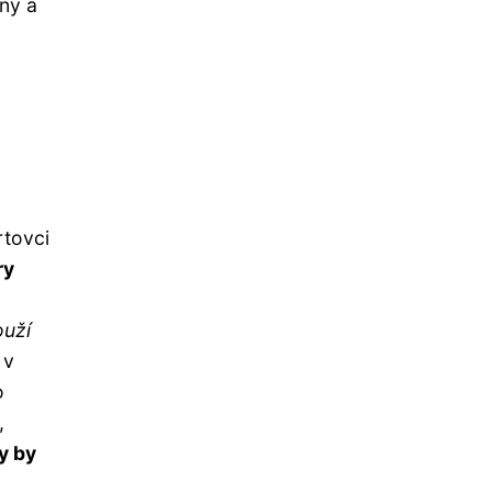
íny a
rtovci
ry
ouží
 v
o
,
y by