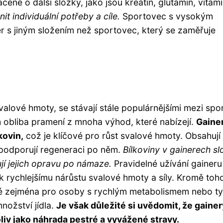
cené o další složky, jako jsou kreatin, glutamin, vitam
it individuální potřeby a cíle.
Sportovec s vysokým
 s jiným složením než sportovec, který se zaměřuje
valové hmoty, se stávají stále populárnějšími mezi spo
ich obliba pramení z mnoha výhod, které nabízejí.
Gaine
kovin,
což je klíčové pro růst svalové hmoty. Obsahují
a podporují regeneraci po něm.
Bílkoviny v gainerech sl
ují jejich opravu po námaze.
Pravidelné užívání gaineru
k rychlejšímu nárůstu svalové hmoty a síly. Kromě toh
žité zejména pro osoby s rychlým metabolismem nebo ty
nožství jídla.
Je však důležité si uvědomit, že gainer
liv jako náhrada pestré a vyvážené stravy.