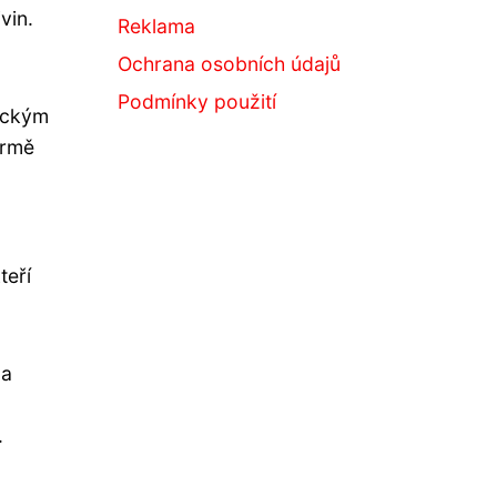
vin.
Reklama
Ochrana osobních údajů
Podmínky použití
ickým
ormě
teří
 a
.