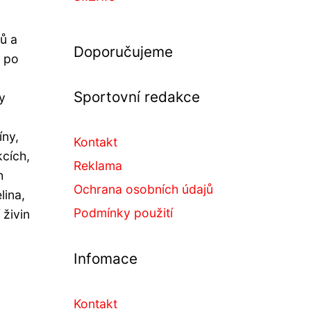
ů a
Doporučujeme
y po
Sportovní redakce
y
íny,
Kontakt
kcích,
Reklama
h
Ochrana osobních údajů
lina,
Podmínky použití
 živin
Infomace
Kontakt