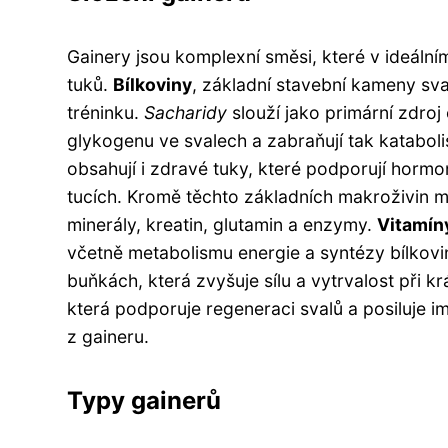
Gainery jsou komplexní směsi, které v ideální
tuků.
Bílkoviny
, základní stavební kameny sva
tréninku.
Sacharidy
slouží jako primární zdro
glykogenu ve svalech a zabraňují tak katabol
obsahují i ​​zdravé tuky, které podporují hor
tucích. Kromě těchto základních makroživin moh
minerály, kreatin, glutamin a enzymy.
Vitamín
včetně metabolismu energie a syntézy bílkovi
buňkách, která zvyšuje sílu a vytrvalost při k
která podporuje regeneraci svalů a posiluje i
z gaineru.
Typy gainerů