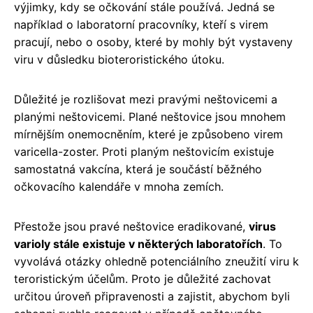
výjimky, kdy se očkování stále používá. Jedná se
například o laboratorní pracovníky, kteří s virem
pracují, nebo o osoby, které by mohly být vystaveny
viru v důsledku bioteroristického útoku.
Důležité je rozlišovat mezi pravými neštovicemi a
planými neštovicemi. Plané neštovice jsou mnohem
mírnějším onemocněním, které je způsobeno virem
varicella-zoster. Proti planým neštovicím existuje
samostatná vakcína, která je součástí běžného
očkovacího kalendáře v mnoha zemích.
Přestože jsou pravé neštovice eradikované,
virus
varioly stále existuje v některých laboratořích
. To
vyvolává otázky ohledně potenciálního zneužití viru k
teroristickým účelům. Proto je důležité zachovat
určitou úroveň připravenosti a zajistit, abychom byli