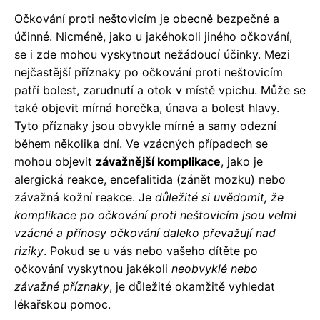
Očkování proti neštovicím je obecně bezpečné a
účinné. Nicméně, jako u jakéhokoli jiného očkování,
se i zde mohou vyskytnout nežádoucí účinky. Mezi
nejčastější příznaky po očkování proti neštovicím
patří bolest, zarudnutí a otok v místě vpichu. Může se
také objevit mírná horečka, únava a bolest hlavy.
Tyto příznaky jsou obvykle mírné a samy odezní
během několika dní. Ve vzácných případech se
mohou objevit
závažnější komplikace
, jako je
alergická reakce, encefalitida (zánět mozku) nebo
závažná kožní reakce. Je
důležité si uvědomit, že
komplikace po očkování proti neštovicím jsou velmi
vzácné a přínosy očkování daleko převažují nad
riziky
. Pokud se u vás nebo vašeho dítěte po
očkování vyskytnou jakékoli
neobvyklé nebo
závažné příznaky
, je důležité okamžitě vyhledat
lékařskou pomoc.