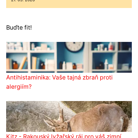
Buďte fit!
Antihistaminika: Vaše tajná zbraň proti
alergiím?
Kitz - Rakouský lyžařský ráj pro váš zimní