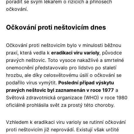
poradit se svým lékařem o rizicích a přínosech
očkování.
Očkování proti neštovicím dnes
Očkování proti neštovicím bylo v minulosti běžnou
praxí, která vedla k
eradikaci viru varioly
, původce
pravých neštovic. Toto vysoce nakažlivé a smrtelné
onemocnění představovalo pro lidstvo po staletí
hrozbu, ale díky celosvětovému úsilí o očkování se
podařilo virus vymýtit.
Poslední případ výskytu
pravých neštovic byl zaznamenán v roce 1977
a
Světová zdravotnická organizace (WHO) v roce 1980
oficiálně prohlásila svět za prostý této choroby.
Vzhledem k eradikaci viru varioly se rutinní očkování
proti neštovicím již neprovádí. Existují však určité