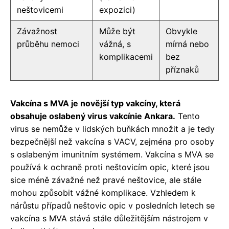
neštovicemi
expozici)
Závažnost
Může být
Obvykle
průběhu nemoci
vážná, s
mírná nebo
komplikacemi
bez
příznaků
Vakcína s MVA je novější typ vakcíny, která
obsahuje oslabený virus vakcínie Ankara.
Tento
virus se nemůže v lidských buňkách množit a je tedy
bezpečnější než vakcína s VACV, zejména pro osoby
s oslabeným imunitním systémem. Vakcína s MVA se
používá k ochraně proti neštovicím opic, které jsou
sice méně závažné než pravé neštovice, ale stále
mohou způsobit vážné komplikace. Vzhledem k
nárůstu případů neštovic opic v posledních letech se
vakcína s MVA stává stále důležitějším nástrojem v