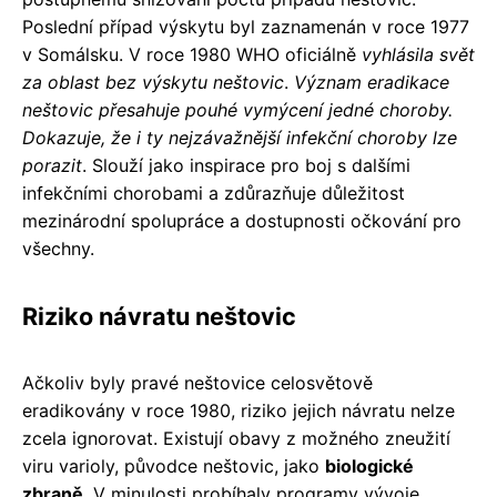
Poslední případ výskytu byl zaznamenán v roce 1977
v Somálsku. V roce 1980 WHO oficiálně
vyhlásila svět
za oblast bez výskytu neštovic
.
Význam eradikace
neštovic přesahuje pouhé vymýcení jedné choroby.
Dokazuje, že i ty nejzávažnější infekční choroby lze
porazit
. Slouží jako inspirace pro boj s dalšími
infekčními chorobami a zdůrazňuje důležitost
mezinárodní spolupráce a dostupnosti očkování pro
všechny.
Riziko návratu neštovic
Ačkoliv byly pravé neštovice celosvětově
eradikovány v roce 1980, riziko jejich návratu nelze
zcela ignorovat. Existují obavy z možného zneužití
viru varioly, původce neštovic, jako
biologické
zbraně
. V minulosti probíhaly programy vývoje