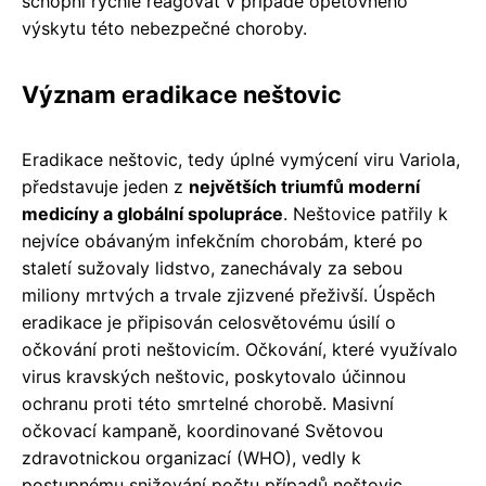
schopni rychle reagovat v případě opětovného
výskytu této nebezpečné choroby.
Význam eradikace neštovic
Eradikace neštovic, tedy úplné vymýcení viru Variola,
představuje jeden z
největších triumfů moderní
medicíny a globální spolupráce
. Neštovice patřily k
nejvíce obávaným infekčním chorobám, které po
staletí sužovaly lidstvo, zanechávaly za sebou
miliony mrtvých a trvale zjizvené přeživší. Úspěch
eradikace je připisován celosvětovému úsilí o
očkování proti neštovicím. Očkování, které využívalo
virus kravských neštovic, poskytovalo účinnou
ochranu proti této smrtelné chorobě. Masivní
očkovací kampaně, koordinované Světovou
zdravotnickou organizací (WHO), vedly k
postupnému snižování počtu případů neštovic.