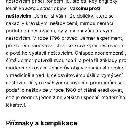
neštovicím přišel koncem 18. století, kdy anglický
lékař
Edward Jenner
objevil
vakcínu proti
neštovicím
. Jenner si všiml, že dojičky, které se
nakazily kravskými neštovicemi, mírnou nemocí
podobnou neštovicím, byly imunní vůči pravým
neštovicím. V roce 1796 provedl Jenner experiment,
při kterém naočkoval chlapce kravskými neštovicemi
a poté ho vystavil neštovicím. Chlapec neonemocněl,
čímž Jenner potvrdil svou teorii a položil základy pro
moderní očkování. Jennerův objev znamenal revoluci
v medicíně a vedl k celosvětovému úsilí o vymýcení
neštovic. Díky rozsáhlým očkovacím programům se
podařilo neštovice v roce 1980 oficiálně eradikovat,
což je dodnes jeden z největších úspěchů moderního
lékařství.
Příznaky a komplikace