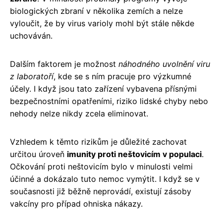
biologických zbraní v několika zemích a nelze
vyloučit, že by virus varioly mohl být stále někde
uchováván.
Dalším faktorem je možnost
náhodného uvolnění viru
z laboratoří
, kde se s ním pracuje pro výzkumné
účely. I když jsou tato zařízení vybavena přísnými
bezpečnostními opatřeními, riziko lidské chyby nebo
nehody nelze nikdy zcela eliminovat.
Vzhledem k těmto rizikům je důležité zachovat
určitou úroveň
imunity proti neštovicím v populaci
.
Očkování proti neštovicím bylo v minulosti velmi
účinné a dokázalo tuto nemoc vymýtit. I když se v
současnosti již běžně neprovádí, existují zásoby
vakcíny pro případ ohniska nákazy.