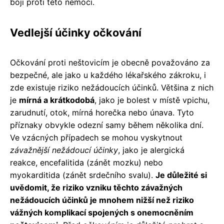
boji proti této nemoci.
Vedlejší účinky očkování
Očkování proti neštovicím je obecně považováno za
bezpečné, ale jako u každého lékařského zákroku, i
zde existuje riziko nežádoucích účinků. Většina z nich
je
mírná a krátkodobá
, jako je bolest v místě vpichu,
zarudnutí, otok, mírná horečka nebo únava. Tyto
příznaky obvykle odezní samy během několika dní.
Ve vzácných případech se mohou vyskytnout
závažnější nežádoucí účinky
, jako je alergická
reakce, encefalitida (zánět mozku) nebo
myokarditida (zánět srdečního svalu).
Je důležité si
uvědomit, že riziko vzniku těchto závažných
nežádoucích účinků je mnohem nižší než riziko
vážných komplikací spojených s onemocněním