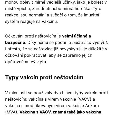
mohou objevit mírné vedlejší účinky, jako je bolest v
místě vpichu, zarudnutí nebo mírná horečka. Tyto
reakce jsou normální a svědčí o tom, že imunitní
systém reaguje na vakcínu.
Očkování proti neštovicím je
velmi účinné a
bezpečné
. Díky němu se podařilo
neštovice vymýtit
.
I přesto, že se neštovice již nevyskytují, je důležité v
očkování pokračovat, aby se zabránilo jejich
opětovnému výskytu.
Typy vakcín proti neštovicím
V minulosti se používaly dva hlavní typy vakcín proti
neštovicím: vakcína s virem vakcínie (VACV) a
vakcína s modifikovaným virem vakcínie Ankara
(MVA).
Vakcína s VACV, známá také jako vakcína