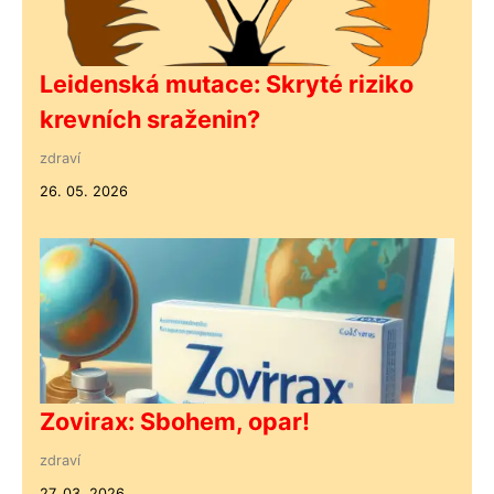
Leidenská mutace: Skryté riziko
krevních sraženin?
zdraví
26. 05. 2026
Zovirax: Sbohem, opar!
zdraví
27. 03. 2026