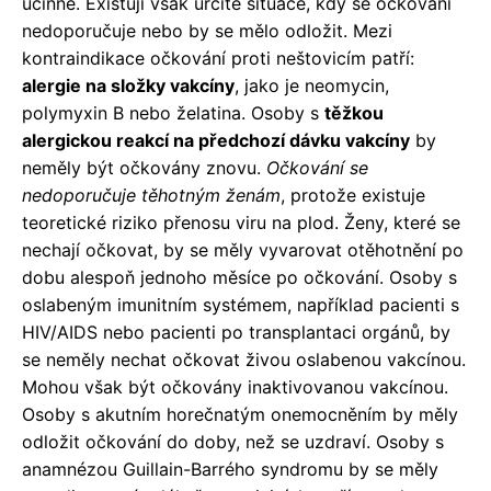
účinné. Existují však určité situace, kdy se očkování
nedoporučuje nebo by se mělo odložit. Mezi
kontraindikace očkování proti neštovicím patří:
alergie na složky vakcíny
, jako je neomycin,
polymyxin B nebo želatina. Osoby s
těžkou
alergickou reakcí na předchozí dávku vakcíny
by
neměly být očkovány znovu.
Očkování se
nedoporučuje těhotným ženám
, protože existuje
teoretické riziko přenosu viru na plod. Ženy, které se
nechají očkovat, by se měly vyvarovat otěhotnění po
dobu alespoň jednoho měsíce po očkování. Osoby s
oslabeným imunitním systémem, například pacienti s
HIV/AIDS nebo pacienti po transplantaci orgánů, by
se neměly nechat očkovat živou oslabenou vakcínou.
Mohou však být očkovány inaktivovanou vakcínou.
Osoby s akutním horečnatým onemocněním by měly
odložit očkování do doby, než se uzdraví. Osoby s
anamnézou Guillain-Barrého syndromu by se měly