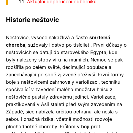
Aktuální doporučení odborníků
Historie neštovic
Neštovice, vysoce nakažlivá a často
smrtelná
choroba
, sužovaly lidstvo po tisíciletí. První důkazy o
neštovicích se datují do starověkého Egypta, kde
byly nalezeny stopy viru na mumiích. Nemoc se pak
rozšířila po celém světě, decimující populace a
zanechávající po sobě zjizvené přeživší. První formy
boje s neštovicemi zahrnovaly variolizaci, techniku
spočívající v zavedení malého množství hnisu z
neštovičné pustuly zdravému jedinci. Variolizace,
praktikovaná v Asii staletí před svým zavedením na
Západě, sice nabízela určitou ochranu, ale nesla s
sebou i značná rizika, včetně možnosti rozvoje
plnohodnotné choroby. Průlom v boji proti