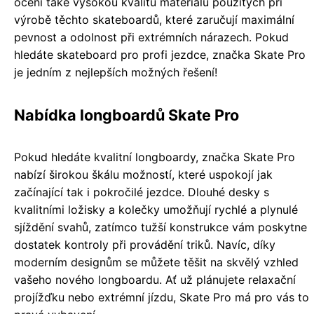
ocení také vysokou kvalitu materiálů použitých při
výrobě těchto skateboardů, které zaručují maximální
pevnost a odolnost při extrémních nárazech. Pokud
hledáte skateboard pro profi jezdce, značka Skate Pro
je jedním z nejlepších možných řešení!
Nabídka longboardů Skate Pro
Pokud hledáte kvalitní longboardy, značka Skate Pro
nabízí širokou škálu možností, které uspokojí jak
začínající tak i pokročilé jezdce. Dlouhé desky s
kvalitními ložisky a kolečky umožňují rychlé a plynulé
sjíždění svahů, zatímco tužší konstrukce vám poskytne
dostatek kontroly při provádění triků. Navíc, díky
moderním designům se můžete těšit na skvělý vzhled
vašeho nového longboardu. Ať už plánujete relaxační
projížďku nebo extrémní jízdu, Skate Pro má pro vás to