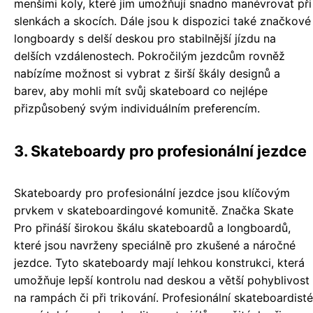
menšími koly, které jim umožňují snadno manévrovat při
slenkách a skocích. Dále jsou k dispozici také značkové
longboardy s delší deskou pro stabilnější jízdu na
delších vzdálenostech. Pokročilým jezdcům rovněž
nabízíme možnost si vybrat z širší škály designů a
barev, aby mohli mít svůj skateboard co nejlépe
přizpůsobený svým individuálním preferencím.
3. Skateboardy pro profesionální jezdce
Skateboardy pro profesionální jezdce jsou klíčovým
prvkem v skateboardingové komunitě. Značka Skate
Pro přináší širokou škálu skateboardů a longboardů,
které jsou navrženy speciálně pro zkušené a náročné
jezdce. Tyto skateboardy mají lehkou konstrukci, která
umožňuje lepší kontrolu nad deskou a větší pohyblivost
na rampách či při trikování. Profesionální skateboardisté