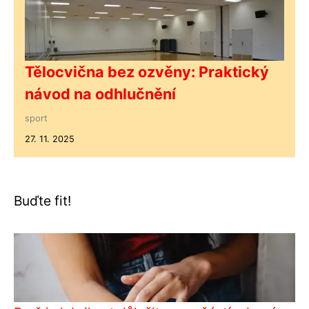
Tělocvična bez ozvěny: Praktický
návod na odhlučnění
sport
27. 11. 2025
Buďte fit!