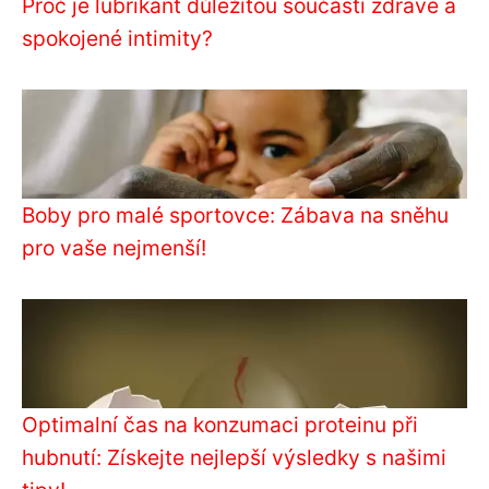
Proč je lubrikant důležitou součástí zdravé a
spokojené intimity?
Boby pro malé sportovce: Zábava na sněhu
pro vaše nejmenší!
Optimalní čas na konzumaci proteinu při
hubnutí: Získejte nejlepší výsledky s našimi