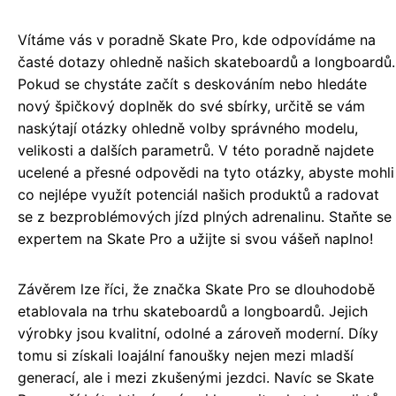
Vítáme vás v poradně Skate Pro, kde odpovídáme na
časté dotazy ohledně našich skateboardů a longboardů.
Pokud se chystáte začít s deskováním nebo hledáte
nový špičkový doplněk do své sbírky, určitě se vám
naskýtají otázky ohledně volby správného modelu,
velikosti a dalších parametrů. V této poradně najdete
ucelené a přesné odpovědi na tyto otázky, abyste mohli
co nejlépe využít potenciál našich produktů a radovat
se z bezproblémových jízd plných adrenalinu. Staňte se
expertem na Skate Pro a užijte si svou vášeň naplno!
Závěrem lze říci, že značka Skate Pro se dlouhodobě
etablovala na trhu skateboardů a longboardů. Jejich
výrobky jsou kvalitní, odolné a zároveň moderní. Díky
tomu si získali loajální fanoušky nejen mezi mladší
generací, ale i mezi zkušenými jezdci. Navíc se Skate