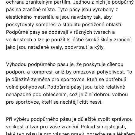
ochranu zranitelným partiím. Jednou z nich je podpůrný
pás na zraněné místo. Tyto pásy jsou vyrobeny z
elastického materiálu a jsou navrženy tak, aby
poskytovaly kompresi a stabilitu postižené oblasti.
Podpůrné pásy se dodávají v různých tvarech a
velikostech a lze je použít k léčbě široké škály zranění,
jako jsou natažené svaly, podvrtnutí a kýly.
Výhodou podpůrného pásu je, že poskytuje cílenou
podporu a kompresi, aniž by omezoval pohyblivost. To
je důležité zejména pro sportovce, kteří se potřebují
volně pohybovat. Podpůrné pásy jsou také relativně
nenápadné pod oblečením, což je činí dobrou volbou
pro sportovce, kteří se nechtějí cítit nesví.
Při výběru podpůrného pásu je důležité zvolit správnou
velikost a tvar pro vaše zranění. Pokud si nejste jisti,
jaký typ pásu je pro vás ten pravý, poraďte se s lékařem