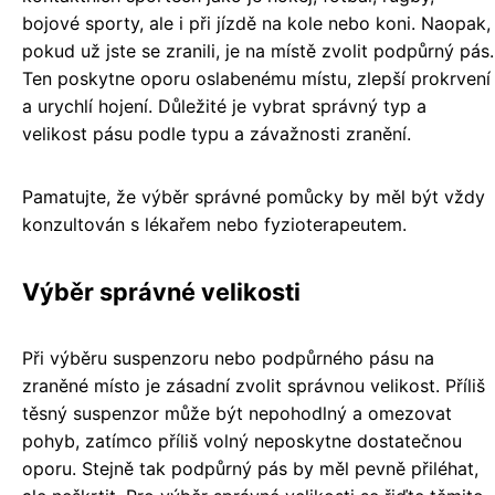
bojové sporty, ale i při jízdě na kole nebo koni. Naopak,
pokud už jste se zranili, je na místě zvolit podpůrný pás.
Ten poskytne oporu oslabenému místu, zlepší prokrvení
a urychlí hojení. Důležité je vybrat správný typ a
velikost pásu podle typu a závažnosti zranění.
Pamatujte, že výběr správné pomůcky by měl být vždy
konzultován s lékařem nebo fyzioterapeutem.
Výběr správné velikosti
Při výběru suspenzoru nebo podpůrného pásu na
zraněné místo je zásadní zvolit správnou velikost. Příliš
těsný suspenzor může být nepohodlný a omezovat
pohyb, zatímco příliš volný neposkytne dostatečnou
oporu. Stejně tak podpůrný pás by měl pevně přiléhat,