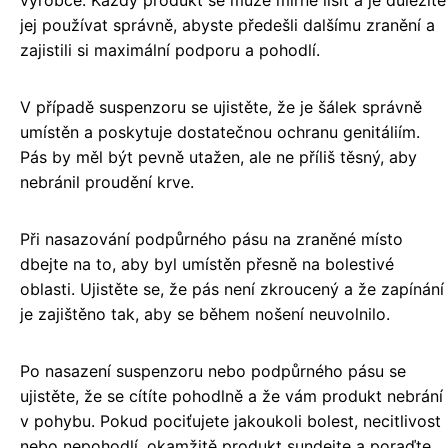
výrobce. Každý produkt se může mírně lišit a je důležité
jej používat správně, abyste předešli dalšímu zranění a
zajistili si maximální podporu a pohodlí.
V případě suspenzoru se ujistěte, že je šálek správně
umístěn a poskytuje dostatečnou ochranu genitáliím.
Pás by měl být pevně utažen, ale ne příliš těsný, aby
nebránil proudění krve.
Při nasazování podpůrného pásu na zraněné místo
dbejte na to, aby byl umístěn přesně na bolestivé
oblasti. Ujistěte se, že pás není zkroucený a že zapínání
je zajištěno tak, aby se během nošení neuvolnilo.
Po nasazení suspenzoru nebo podpůrného pásu se
ujistěte, že se cítíte pohodlně a že vám produkt nebrání
v pohybu. Pokud pociťujete jakoukoli bolest, necitlivost
nebo nepohodlí, okamžitě produkt sundejte a poraďte