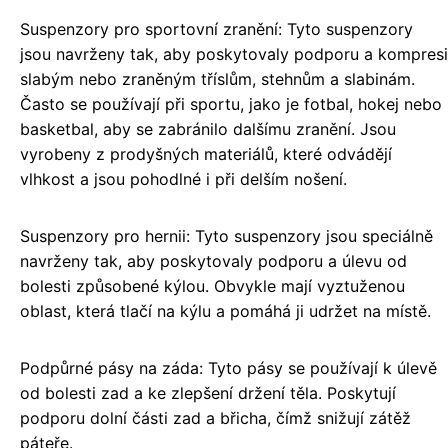
Suspenzory pro sportovní zranění: Tyto suspenzory
jsou navrženy tak, aby poskytovaly podporu a kompresi
slabým nebo zraněným tříslům, stehnům a slabinám.
Často se používají při sportu, jako je fotbal, hokej nebo
basketbal, aby se zabránilo dalšímu zranění. Jsou
vyrobeny z prodyšných materiálů, které odvádějí
vlhkost a jsou pohodlné i při delším nošení.
Suspenzory pro hernii: Tyto suspenzory jsou speciálně
navrženy tak, aby poskytovaly podporu a úlevu od
bolesti způsobené kýlou. Obvykle mají vyztuženou
oblast, která tlačí na kýlu a pomáhá ji udržet na místě.
Podpůrné pásy na záda: Tyto pásy se používají k úlevě
od bolesti zad a ke zlepšení držení těla. Poskytují
podporu dolní části zad a břicha, čímž snižují zátěž
páteře.