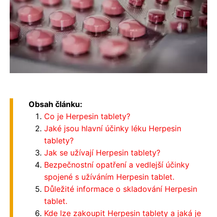
Obsah článku:
Co je Herpesin tablety?
Jaké jsou hlavní účinky léku Herpesin
tablety?
Jak se užívají Herpesin tablety?
Bezpečnostní opatření a vedlejší účinky
spojené s užíváním Herpesin tablet.
Důležité informace o skladování Herpesin
tablet.
Kde lze zakoupit Herpesin tablety a jaká je