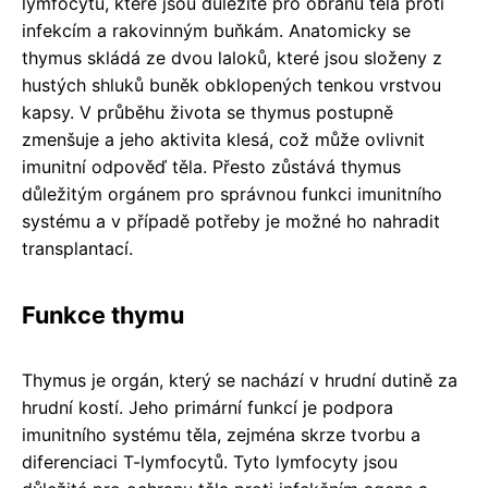
lymfocytů, které jsou důležité pro obranu těla proti
infekcím a rakovinným buňkám. Anatomicky se
thymus skládá ze dvou laloků, které jsou složeny z
hustých shluků buněk obklopených tenkou vrstvou
kapsy. V průběhu života se thymus postupně
zmenšuje a jeho aktivita klesá, což může ovlivnit
imunitní odpověď těla. Přesto zůstává thymus
důležitým orgánem pro správnou funkci imunitního
systému a v případě potřeby je možné ho nahradit
transplantací.
Funkce thymu
Thymus je orgán, který se nachází v hrudní dutině za
hrudní kostí. Jeho primární funkcí je podpora
imunitního systému těla, zejména skrze tvorbu a
diferenciaci T-lymfocytů. Tyto lymfocyty jsou