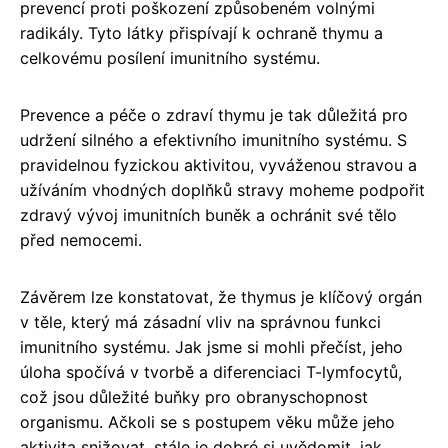
prevencí proti poškození způsobeném volnými
radikály. Tyto látky přispívají k ochraně thymu a
celkovému posílení imunitního systému.
Prevence a péče o zdraví thymu je tak důležitá pro
udržení silného a efektivního imunitního systému. S
pravidelnou fyzickou aktivitou, vyváženou stravou a
užíváním vhodných doplňků stravy moheme podpořit
zdravý vývoj imunitních buněk a ochránit své tělo
před nemocemi.
Závěrem lze konstatovat, že thymus je klíčový orgán
v těle, který má zásadní vliv na správnou funkci
imunitního systému. Jak jsme si mohli přečíst, jeho
úloha spočívá v tvorbě a diferenciaci T-lymfocytů,
což jsou důležité buňky pro obranyschopnost
organismu. Ačkoli se s postupem věku může jeho
aktivita snižovat, stále je dobré si uvědomit, jak