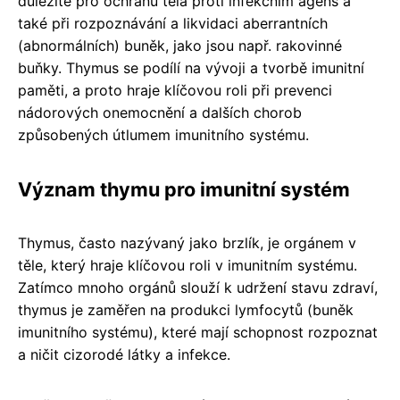
důležité pro ochranu těla proti infekčním agens a
také při rozpoznávání a likvidaci aberrantních
(abnormálních) buněk, jako jsou např. rakovinné
buňky. Thymus se podílí na vývoji a tvorbě imunitní
paměti, a proto hraje klíčovou roli při prevenci
nádorových onemocnění a dalších chorob
způsobených útlumem imunitního systému.
Význam thymu pro imunitní systém
Thymus, často nazývaný jako brzlík, je orgánem v
těle, který hraje klíčovou roli v imunitním systému.
Zatímco mnoho orgánů slouží k udržení stavu zdraví,
thymus je zaměřen na produkci lymfocytů (buněk
imunitního systému), které mají schopnost rozpoznat
a ničit cizorodé látky a infekce.