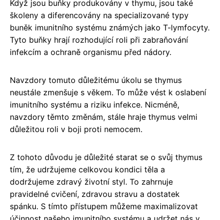
Když jsou buňky produkovány v thymu, jsou také
školeny a diferencovány na specializované typy
buněk imunitního systému známých jako T-lymfocyty.
Tyto buňky hrají rozhodující roli při zabraňování
infekcím a ochraně organismu před nádory.
Navzdory tomuto důležitému úkolu se thymus
neustále zmenšuje s věkem. To může vést k oslabení
imunitního systému a riziku infekce. Nicméně,
navzdory těmto změnám, stále hraje thymus velmi
důležitou roli v boji proti nemocem.
Z tohoto důvodu je důležité starat se o svůj thymus
tím, že udržujeme celkovou kondici těla a
dodržujeme zdravý životní styl. To zahrnuje
pravidelné cvičení, zdravou stravu a dostatek
spánku. S tímto přístupem můžeme maximalizovat
účinnost našeho imunitního systému a udržet nás v